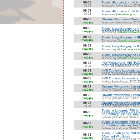
08-08
Turniej dla dzieci do 14 l
08-08
Warszawa [aktualizacja:05-0
08-08
Turniej dla dzieci do 14 l
08-08
Warszawa [
aktualizacja:wczo
08-08
Otwarte Mistrzostwa Warsza
trwający
Warszawa [aktualizacja:27-0
08-08
Turniej klasyfikacyjny na V
trwający
Tarnobrzeg [
aktualizacja:wcz
08-08
Turniej klasyfikacyjny na II
trwający
Tarnobrzeg [
aktualizacja:wcz
08-08
Turniej klasyfikacyjny na II
trwający
Tarnobrzeg [
aktualizacja:wcz
08-08
Turniej klasyfikaxyjny na I
trwający
Tarnobrzeg [
aktualizacja:wcz
08-08
INDYWIDUALNE MISTRZO
08-08
USTROŃ [aktualizacja:25-07
08-08
XVII Turniej o kategorie 
trwający
Kraków [aktualizacja:27-07-2
08-08
XVII Turniej o kategorie 
trwający
Kraków [aktualizacja:27-07-2
08-08
Otwarte Mistrzostwa Lesz
trwający
Leszno [aktualizacja:16-07-2
08-08
Otwarte Mistrzostwa Les
trwający
Leszno [aktualizacja:16-07-2
08-08
Otwarte Mistrzostwa Les
08-08
Leszno [aktualizacja:16-07-2
Turniej o kategorie 750 
08-08
od Świdnicy Jeleniej Góry
trwający
Bolków [aktualizacja:31-07-2
Turniej o kategorie 750 
08-08
od Świdnicy Jeleniej Góry
trwający
Bolków [aktualizacja:31-07-2
Turniej o kategorię 750 
08-08
50min od Wrocławia
trwający
Bolków [aktualizacja:31-07-2