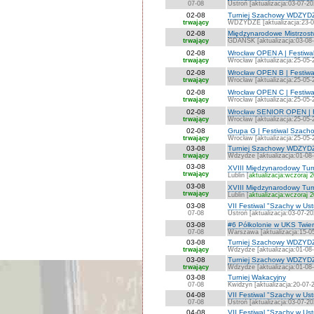
07-08
Ustroń [aktualizacja:03-07-20
02-08
Turniej Szachowy WDZYD
trwający
WDZYDZE [aktualizacja:23-0
02-08
Międzynarodowe Mistrzost
trwający
GDAŃSK [aktualizacja:03-08
02-08
Wrocław OPEN A | Festiwa
trwający
Wrocław [aktualizacja:25-05-
02-08
Wrocław OPEN B | Festiwa
trwający
Wrocław [aktualizacja:25-05-
02-08
Wrocław OPEN C | Festiwa
trwający
Wrocław [aktualizacja:25-05-
02-08
Wrocław SENIOR OPEN | F
trwający
Wrocław [aktualizacja:25-05-
02-08
Grupa G | Festiwal Szach
trwający
Wrocław [aktualizacja:25-05-
03-08
Turniej Szachowy WDZYDZ
trwający
Wdzydze [aktualizacja:01-08
03-08
XVIII Międzynarodowy Turn
trwający
Lublin [
aktualizacja:wczoraj 
03-08
XVIII Międzynarodowy Tur
trwający
Lublin [
aktualizacja:wczoraj 
03-08
VII Festiwal "Szachy w Us
07-08
Ustroń [aktualizacja:03-07-20
03-08
#6 Półkolonie w UKS Twie
07-08
Warszawa [aktualizacja:15-0
03-08
Turniej Szachowy WDZYDZ
trwający
Wdzydze [aktualizacja:01-08
03-08
Turniej Szachowy WDZYDZ
trwający
Wdzydze [aktualizacja:01-08
03-08
Turniej Wakacyjny
07-08
Kwidzyn [aktualizacja:20-07-
04-08
VII Festiwal "Szachy w Ust
07-08
Ustroń [aktualizacja:03-07-20
04-08
VII Festiwal "Szachy w Ust