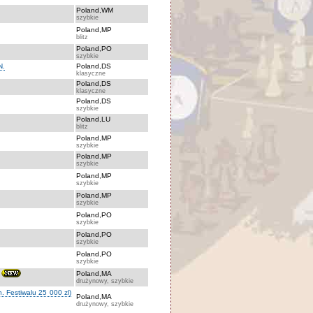
Poland,WM
szybkie
Poland,MP
blitz
Poland,PO
szybkie
N.
Poland,DS
klasyczne
Poland,DS
klasyczne
Poland,DS
szybkie
Poland,LU
blitz
Poland,MP
szybkie
Poland,MP
szybkie
Poland,MP
szybkie
Poland,MP
szybkie
Poland,PO
szybkie
Poland,PO
szybkie
Poland,PO
szybkie
Poland,MA
drużynowy, szybkie
. Festiwalu 25 000 zl)
Poland,MA
drużynowy, szybkie