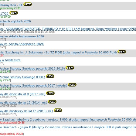
Czarny Koń - 04
cja:wczoraj 21:11
]
 17/26
raj 20:09
]
szachach szybkich 2026
026]
strza" KOMUNIKAT WKRÓTCE. TURNIEJ O V IV III II I i KM kategorię. Grupy wiekowe i grupy OPE
cha Jeleniej Góry [aktualizacja:14-05-2026]
owy im. Adolfa Anderssena 2026
2026]
owy im. Adolfa Anderssena 2026
2026]
iej Szachowy im. J. Zukertorta - BLITZ FIDE (pula nagród w Festiwalu 10.000 PLN)
:24
]
y w Amfiteatrze
026]
Puchar Starosty Suskiego (roczniki 2012-2016)
aj 21:49
]
Puchar Starosty Suskiego (FIDE)
aj 21:47
]
uchar Starosty Suskiego (rocznik 2017 i młodsi)
aj 21:51
]
 dla dzieci do lat 9 (2017 i mł.)
ja:06-08-2026]
y dla dzieci do lat 12 (2014 i mł.)
ja:06-08-2026]
y dla młodzieży do lat 16 (2010 i mł.)
ja:06-08-2026]
 w Szachach (drużyny 2-osobowe I miejsce 3 000 zł pula nagrod finansowych Festiwalu 25 000 zł)
lizacja:dzisiaj 09:38
]
 w Szachach - grupa B (drużyny 2-osobowe również nierodzinnne I miejsce 300 zł pula nagród fin
zacja:dzisiaj 09:38
]