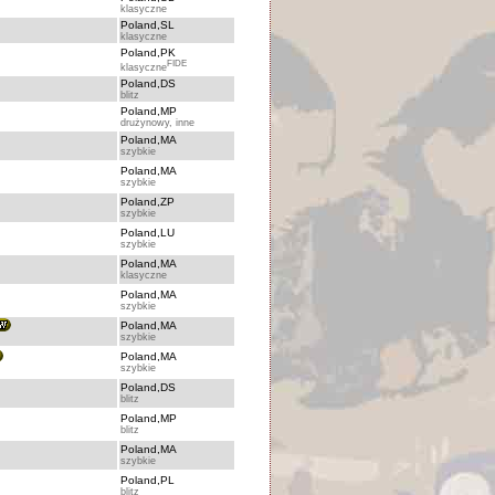
klasyczne
Poland,SL
klasyczne
Poland,PK
FIDE
klasyczne
Poland,DS
blitz
Poland,MP
drużynowy, inne
Poland,MA
szybkie
Poland,MA
szybkie
Poland,ZP
szybkie
Poland,LU
szybkie
Poland,MA
klasyczne
Poland,MA
szybkie
Poland,MA
szybkie
Poland,MA
szybkie
Poland,DS
blitz
Poland,MP
blitz
Poland,MA
szybkie
Poland,PL
blitz