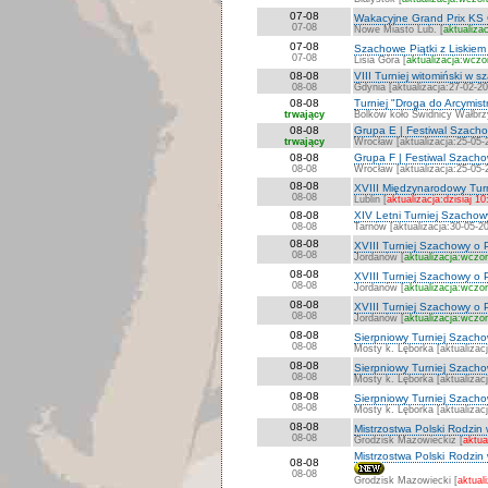
07-08
Wakacyjne Grand Prix KS 
07-08
Nowe Miasto Lub. [
aktualiza
07-08
Szachowe Piątki z Liskiem
07-08
Lisia Góra [
aktualizacja:wczo
08-08
VIII Turniej witomiński w 
08-08
Gdynia [aktualizacja:27-02-2
08-08
Turniej "Droga do Arcymi
trwający
Bolków koło Świdnicy Wałbrzy
08-08
Grupa E | Festiwal Szach
trwający
Wrocław [aktualizacja:25-05-
08-08
Grupa F | Festiwal Szach
08-08
Wrocław [aktualizacja:25-05-
08-08
XVIII Międzynarodowy Turn
08-08
Lublin [
aktualizacja:dzisiaj 10
08-08
XIV Letni Turniej Szachow
08-08
Tarnów [aktualizacja:30-05-2
08-08
XVIII Turniej Szachowy o 
08-08
Jordanów [
aktualizacja:wczor
08-08
XVIII Turniej Szachowy o 
08-08
Jordanów [
aktualizacja:wczor
08-08
XVIII Turniej Szachowy o P
08-08
Jordanów [
aktualizacja:wczor
08-08
Sierpniowy Turniej Szachowy
08-08
Mosty k. Lęborka [aktualizac
08-08
Sierpniowy Turniej Szachow
08-08
Mosty k. Lęborka [aktualizac
08-08
Sierpniowy Turniej Szachow
08-08
Mosty k. Lęborka [aktualizac
08-08
Mistrzostwa Polski Rodzin
08-08
Grodzisk Mazowieckiz [
aktua
Mistrzostwa Polski Rodzin
08-08
08-08
Grodzisk Mazowiecki [
aktuali