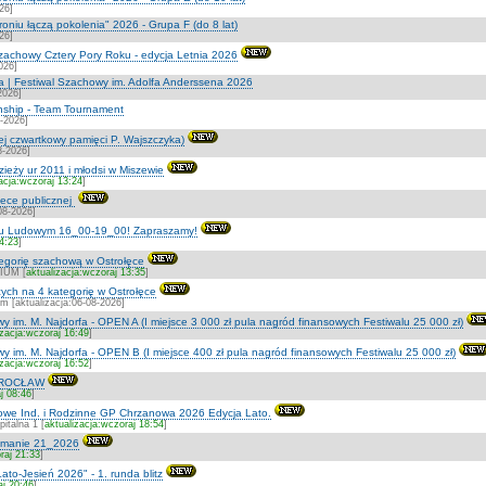
26]
roniu łączą pokolenia" 2026 - Grupa F (do 8 lat)
26]
zachowy Cztery Pory Roku - edycja Letnia 2026
026]
a | Festiwal Szachowy im. Adolfa Anderssena 2026
2026]
ship - Team Tournament
7-2026]
ej czwartkowy pamięci P. Wajszczyka)
8-2026]
zieży ur 2011 i młodsi w Miszewie
acja:wczoraj 13:24
]
otece publicznej
08-2026]
ku Ludowym 16_00-19_00! Zapraszamy!
14:23
]
ategorię szachową w Ostrołęce
IUM [
aktualizacja:wczoraj 13:35
]
ych na 4 kategorię w Ostrołęce
m [aktualizacja:06-08-2026]
y im. M. Najdorfa - OPEN A (I miejsce 3 000 zł pula nagród finansowych Festiwalu 25 000 zł)
izacja:wczoraj 16:49
]
y im. M. Najdorfa - OPEN B (I miejsce 400 zł pula nagród finansowych Festiwalu 25 000 zł)
izacja:wczoraj 16:52
]
WROCŁAW
j 08:46
]
we Ind. i Rodzinne GP Chrzanowa 2026 Edycja Lato.
talna 1 [
aktualizacja:wczoraj 18:54
]
etmanie 21_2026
raj 21:33
]
ato-Jesień 2026" - 1. runda blitz
aj 20:46
]