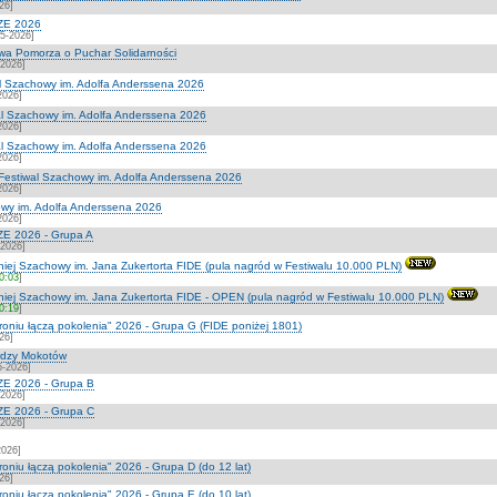
26]
ZE 2026
5-2026]
wa Pomorza o Puchar Solidarności
-2026]
l Szachowy im. Adolfa Anderssena 2026
2026]
l Szachowy im. Adolfa Anderssena 2026
2026]
l Szachowy im. Adolfa Anderssena 2026
2026]
estiwal Szachowy im. Adolfa Anderssena 2026
2026]
owy im. Adolfa Anderssena 2026
2026]
E 2026 - Grupa A
-2026]
iej Szachowy im. Jana Zukertorta FIDE (pula nagród w Festiwalu 10.000 PLN)
20:03
]
niej Szachowy im. Jana Zukertorta FIDE - OPEN (pula nagród w Festiwalu 10.000 PLN)
20:19
]
troniu łączą pokolenia" 2026 - Grupa G (FIDE poniżej 1801)
26]
rdzy Mokotów
5-2026]
E 2026 - Grupa B
-2026]
E 2026 - Grupa C
-2026]
2026]
roniu łączą pokolenia" 2026 - Grupa D (do 12 lat)
26]
roniu łączą pokolenia" 2026 - Grupa E (do 10 lat)