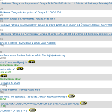
lat Bolkowa "Droga do Arcymistrza" Grupa D 1400-1700 do lat 11 30min od Świdnicy Jeleniej G
026]
at Bolkowa "Droga do Arcymistrza" Grupa E 1000-1250
026]
t Bolkow "Droga do Arcymistrza" Grupa F do lat 7
026]
at Bolkowa "Droga do Arcymistrza" Grupa G 1000-1250 open 30min od Świdnicy Jeleniej Góry Wa
026]
lat Bolkowa "Droga do Arcymistrza" Grupa H 1000-1250 do lat 14 30min od Świdnicy Jeleniej G
026]
hess Festival - Symultana z WGM Julią Antolak
2026]
6]
a Pomorza o Puchar Solidarności - Turniej błyskawiczny
-2026]
tuka Chrzanów Rynej 14
zacja:wczoraj 21:21
]
lewska Wieża"
zoraj 21:39
]
izacja:wczoraj 21:32
]
 Hetmanie 5_2026
7-2026]
ess Festival - Turniej Rapid Fide
2026]
ad Wisłą" im. generała Tadeusza Jordan-Rozwadowskiego
 20:58
]
A ŚLĄSKA JUNIORÓW W SZACHACH SZYBKICH 2026 (do FIDE)
15:11
]
ZACHOWY OPEN 8' + 5"