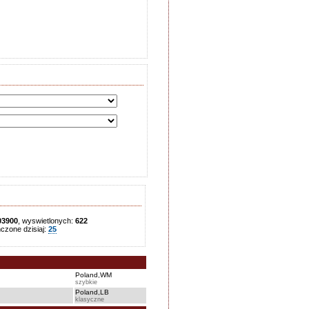
03900
, wyswietlonych:
622
zone dzisiaj:
25
Poland,WM
szybkie
Poland,LB
klasyczne