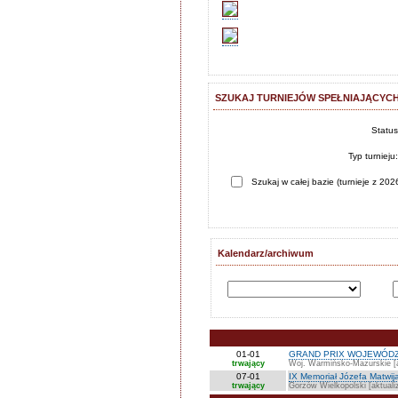
SZUKAJ TURNIEJÓW SPEŁNIAJĄCYCH
Statu
Typ turnieju
Szukaj w całej bazie (turnieje z 2026
Kalendarz/archiwum
01-01
GRAND PRIX WOJEWÓDZ
trwający
Woj. Warmińsko-Mazurskie [a
07-01
IX Memoriał Józefa Matwij
trwający
Gorzów Wielkopolski [aktuali