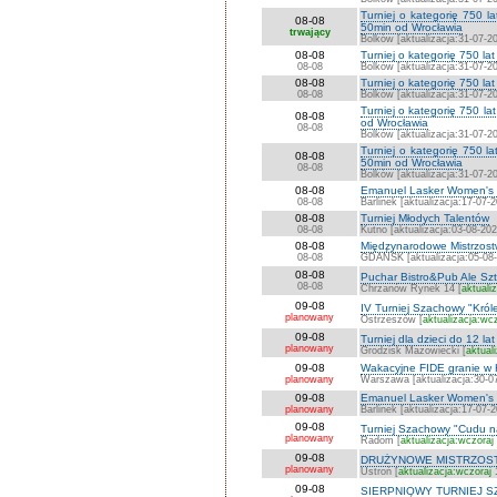
Turniej o kategorię 750 
08-08
50min od Wrocławia
trwający
Bolków [aktualizacja:31-07-2
08-08
Turniej o kategorię 750 l
08-08
Bolków [aktualizacja:31-07-2
08-08
Turniej o kategorię 750 la
08-08
Bolków [aktualizacja:31-07-2
Turniej o kategorię 750 l
08-08
od Wrocławia
08-08
Bolków [aktualizacja:31-07-2
Turniej o kategorię 750 
08-08
50min od Wrocławia
08-08
Bolków [aktualizacja:31-07-2
08-08
Emanuel Lasker Women's C
08-08
Barlinek [aktualizacja:17-07-
08-08
Turniej Młodych Talentów
08-08
Kutno [aktualizacja:03-08-202
08-08
Międzynarodowe Mistrzostw
08-08
GDAŃSK [aktualizacja:05-08
08-08
Puchar Bistro&Pub Ale Sz
08-08
Chrzanów Rynek 14 [
aktuali
09-08
IV Turniej Szachowy "Kró
planowany
Ostrzeszów [
aktualizacja:wc
09-08
Turniej dla dzieci do 12 lat
planowany
Grodzisk Mazowiecki [
aktual
09-08
Wakacyjne FIDE granie w
planowany
Warszawa [aktualizacja:30-0
09-08
Emanuel Lasker Women's Ch
planowany
Barlinek [aktualizacja:17-07-
09-08
Turniej Szachowy "Cudu n
planowany
Radom [
aktualizacja:wczoraj
09-08
DRUŻYNOWE MISTRZOSTW
planowany
Ustroń [
aktualizacja:wczoraj 
09-08
SIERPNIOWY TURNIEJ S