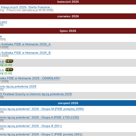
kwiecień 2026
Klasycznych 2026- Strefa Południe -
Kraj - Choszczno [aktualizacja:30-06-2026]
czerwiec 2026
Lato)
26]
lipiec 2026
we
2026]
a Kołówka FIDE w Hetmanie 2026_A
8-2026]
a Kołówka FIDE w Hetmanie 2026_B
8-2026]
6-B
raj 22:00
]
6-A
raj 22:00
]
ołówka FIDE w Hetmanie 2026 - ODWOŁANY
7-2026]
roniu łączą pokolenia 2026
26]
I Festiwal Szachy w Ustroniu łączą pokolenia 2026
26]
sierpień 2026
troniu łączą pokolenia" 2026 - Grupa M (FIDE powyżej 2099)
26]
troniu łączą pokolenia" 2026 - Grupa A (FIDE 1750-2150)
26]
roniu łączą pokolenia" 2026 - Grupa B (50+)
26]
troniu łączą pokolenia" 2026 - Grupa C (FIDE poniżej 1801)