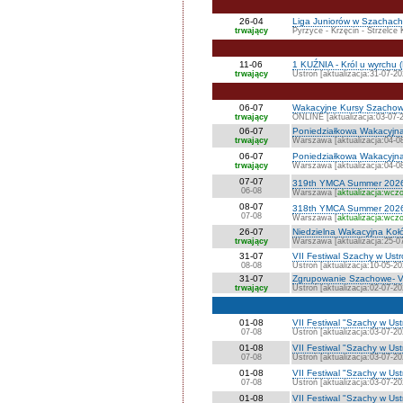
26-04
Liga Juniorów w Szachach 
trwający
Pyrzyce - Krzęcin - Strzelce 
11-06
1 KUŹNIA - Król u wyrchu (
trwający
Ustroń [aktualizacja:31-07-20
06-07
Wakacyjne Kursy Szacho
trwający
ONLINE [aktualizacja:03-07-
06-07
Poniedziałkowa Wakacyjn
trwający
Warszawa [aktualizacja:04-0
06-07
Poniedziałkowa Wakacyjn
trwający
Warszawa [aktualizacja:04-0
07-07
319th YMCA Summer 202
06-08
Warszawa [
aktualizacja:wczo
08-07
318th YMCA Summer 202
07-08
Warszawa [
aktualizacja:wczo
26-07
Niedzielna Wakacyjna K
trwający
Warszawa [aktualizacja:25-0
31-07
VII Festiwal Szachy w Ust
08-08
Ustroń [aktualizacja:10-05-20
31-07
Zgrupowanie Szachowe- VI
trwający
Ustroń [aktualizacja:02-07-20
01-08
VII Festiwal "Szachy w Us
07-08
Ustroń [aktualizacja:03-07-20
01-08
VII Festiwal "Szachy w Us
07-08
Ustroń [aktualizacja:03-07-20
01-08
VII Festiwal "Szachy w Ust
07-08
Ustroń [aktualizacja:03-07-20
01-08
VII Festiwal "Szachy w Us