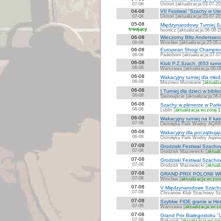
07-08
Ustroń [aktualizacja:03-07-20
04-08
VII Festiwal "Szachy w Ust
07-08
Ustroń [aktualizacja:03-07-20
05-08
Międzynarodowy Turniej S
trwający
Iwonicz [aktualizacja:06-08-2
06-08
Wieczorny Blitz Anderssen
06-08
Wrocław [aktualizacja:25-05-
06-08
European Shogi Champion
06-08
Paderborn [aktualizacja:07-0
06-08
Klub P.Z.Szach. (653 turni
06-08
Warszawa [aktualizacja:06-0
06-08
Wakacyjny turniej dla młod
06-08
Miszewo Murowane [
aktualiz
06-08
I Turniej dla dzieci w bibli
06-08
Świnoujście [aktualizacja:06-
06-08
Szachy w plenerze w Par
06-08
Lublin [
aktualizacja:wczoraj 
06-08
Wakacyjny turniej na II k
07-08
Ostrołęka Park Wodny AQAR
06-08
Wakacyjny dla początkując
06-08
Ostrołęka Park Wodny Aqariu
07-08
Grodziski Festiwal Szachow
07-08
Grodzisk Mazowiecki [
aktual
07-08
Grodziski Festiwal Szachow
07-08
Grodzisk Mazowiecki [
aktual
07-08
GRAND PRIX POLONII 
07-08
Wrocław [
aktualizacja:wczora
07-08
V Międzynarodowe Szacho
07-08
Chrzanów Klub Szachowy Szpi
07-08
Szybkie FIDE granie w H
07-08
Warszawa [
aktualizacja:wczo
07-08
Grand Prix Białegostoku "L
07-08
Białystok [
aktualizacja:wczor