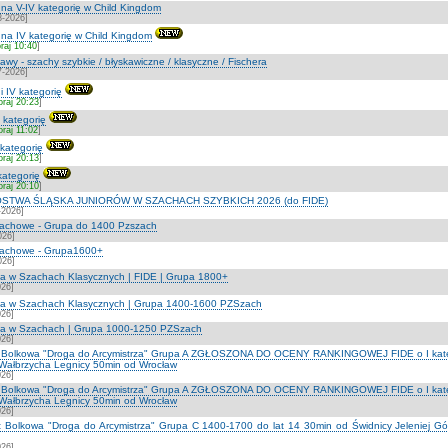
at na V-IV kategorię w Child Kingdom
8-2026]
at na IV kategorię w Child Kingdom
raj 10:40
]
wy - szachy szybkie / błyskawiczne / klasyczne / Fischera
7-2026]
 i IV kategorię
oraj 20:23
]
I kategorię
oraj 11:02
]
 kategorię
oraj 20:13
]
 kategorię
oraj 20:10
]
STWA ŚLĄSKA JUNIORÓW W SZACHACH SZYBKICH 2026 (do FIDE)
-2026]
szachowe - Grupa do 1400 Pzszach
026]
szachowe - Grupa1600+
026]
na w Szachach Klasycznych | FIDE | Grupa 1800+
026]
zna w Szachach Klasycznych | Grupa 1400-1600 PZSzach
026]
zna w Szachach | Grupa 1000-1250 PZSzach
026]
lat Bolkowa "Droga do Arcymistrza" Grupa A ZGŁOSZONA DO OCENY RANKINGOWEJ FIDE o I kateg
 Wałbrzycha Legnicy 50min od Wrocław
026]
lat Bolkowa "Droga do Arcymistrza" Grupa A ZGŁOSZONA DO OCENY RANKINGOWEJ FIDE o I kateg
 Wałbrzycha Legnicy 50min od Wrocław
026]
lat Bolkowa "Droga do Arcymistrza" Grupa C 1400-1700 do lat 14 30min od Świdnicy Jeleniej G
026]