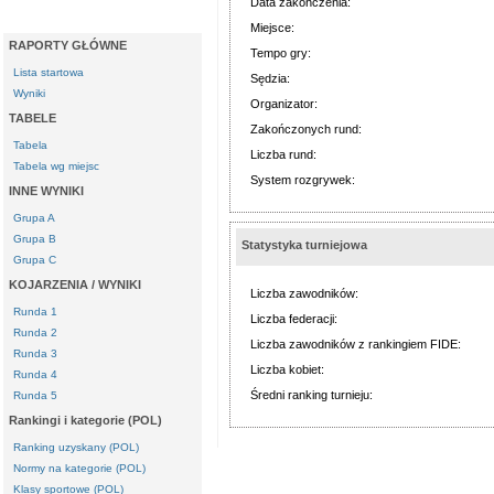
Data zakończenia:
Miejsce:
RAPORTY GŁÓWNE
Tempo gry:
Lista startowa
Sędzia:
Wyniki
Organizator:
TABELE
Zakończonych rund:
Tabela
Liczba rund:
Tabela wg miejsc
System rozgrywek:
INNE WYNIKI
Grupa A
Grupa B
Statystyka turniejowa
Grupa C
KOJARZENIA / WYNIKI
Liczba zawodników:
Runda 1
Liczba federacji:
Runda 2
Liczba zawodników z rankingiem FIDE:
Runda 3
Liczba kobiet:
Runda 4
Średni ranking turnieju:
Runda 5
Rankingi i kategorie (POL)
Ranking uzyskany (POL)
Normy na kategorie (POL)
Klasy sportowe (POL)