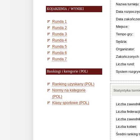
Nazwa turnieju:
KOJARZENIA / WYNIKI
Data rozpoczęc
Data zakończen
Runda 1
Miejsce:
Runda 2
Runda 3
Tempo gry:
Runda 4
Sędzia:
Runda 5
Organizator:
Runda 6
Zakończonych 
Runda 7
Liczba rund:
Rankingi i kategorie (POL)
System rozgry
Ranking uzyskany (POL)
Normy na kategorie
Statystyka turn
(POL)
Klasy sportowe (POL)
Liczba zawodni
Liczba federacji
Liczba zawodni
Liczba kobiet:
Średni ranking t