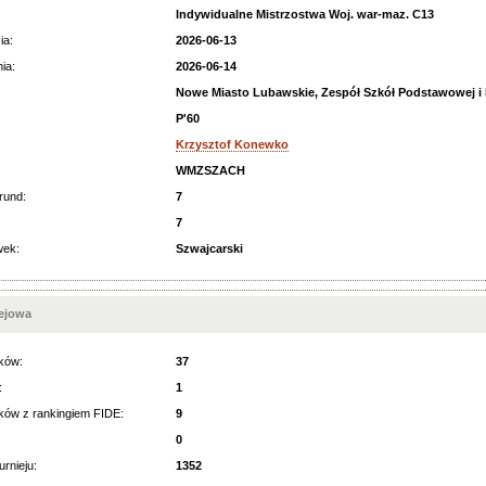
Indywidualne Mistrzostwa Woj. war-maz. C13
ia:
2026-06-13
ia:
2026-06-14
Nowe Miasto Lubawskie, Zespół Szkół Podstawowej i M
P'60
Krzysztof Konewko
WMZSZACH
rund:
7
7
wek:
Szwajcarski
iejowa
ków:
37
:
1
ków z rankingiem FIDE:
9
0
urnieju:
1352