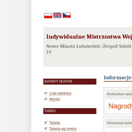
Indywidualne Mistrzostwa Woj
Nowe Miasto Lubawskie, Zespół Szkół 
14
Informacj
RAPORTY GŁÓWNE
Lista startowa
Komunikat sędzi
Wyniki
Nagrody
TABELE
Tabela
Informacje pod
Tabela wg miejsc