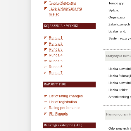
Tabela klasyczna
Tempo gry:
Tabela klasyczna wg
Sędzia:
miejsc
Organizator:
Zakończonych 
KOJARZENIA / WYNIKI
Liczba rund:
Runda 1
System rozgry
Runda 2
Runda 3
Runda 4
Statystyka turn
Runda 5
Runda 6
Liczba zawodni
Runda 7
Liczba federacji
Liczba zawodni
RAPORTY FIDE
Liczba kobiet:
List of rating changes
Średni ranking t
List of registration
Rating performance
IRL Reports
Harmonogram tu
Rankingi i kategorie (POL)
Odprawa techni