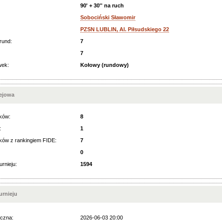
90' + 30'' na ruch
Sobociński Sławomir
PZSN LUBLIN, Al. Piłsudskiego 22
rund:
7
7
wek:
Kołowy (rundowy)
iejowa
ków:
8
:
1
ków z rankingiem FIDE:
7
0
urnieju:
1594
rnieju
czna:
2026-06-03 20:00