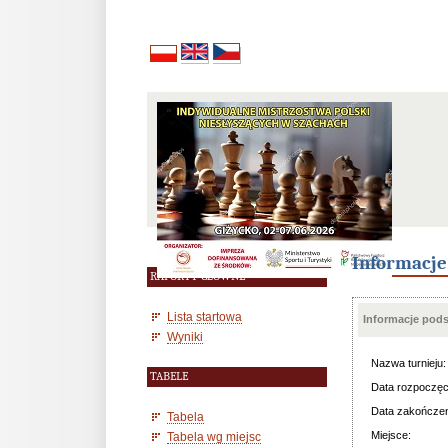
Informacj
RAPORTY GŁÓWNE
Lista startowa
Informacje pod
Wyniki
Nazwa turnieju:
TABELE
Data rozpoczęc
Data zakończen
Tabela
Miejsce:
Tabela wg miejsc