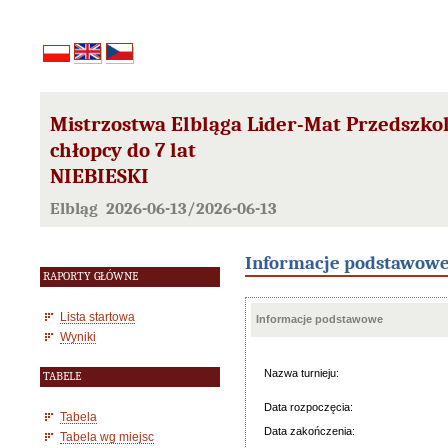
Mistrzostwa Elbląga Lider-Mat Przedszko
chłopcy do 7 lat
NIEBIESKI
Elbląg 2026-06-13/2026-06-13
Informacje podstawow
RAPORTY GŁÓWNE
Lista startowa
Informacje podstawowe
Wyniki
Nazwa turnieju:
TABELE
Data rozpoczęcia:
Tabela
Data zakończenia:
Tabela wg miejsc