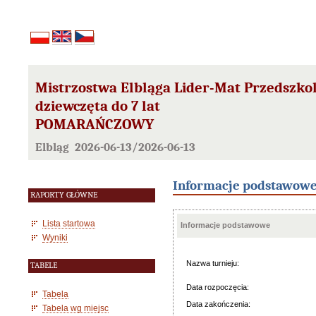
Mistrzostwa Elbląga Lider-Mat Przedszko
dziewczęta do 7 lat
POMARAŃCZOWY
Elbląg 2026-06-13/2026-06-13
Informacje podstawow
RAPORTY GŁÓWNE
Lista startowa
Informacje podstawowe
Wyniki
Nazwa turnieju:
TABELE
Data rozpoczęcia:
Tabela
Data zakończenia:
Tabela wg miejsc