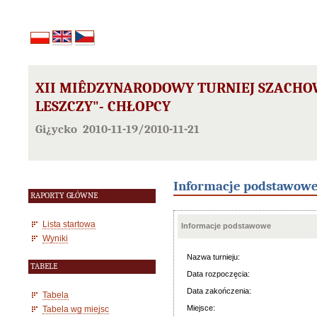
XII MIÊDZYNARODOWY TURNIEJ SZACHO
LESZCZY"- CHŁOPCY
Gi¿ycko 2010-11-19/2010-11-21
Informacje podstawow
RAPORTY GŁÓWNE
Lista startowa
Informacje podstawowe
Wyniki
Nazwa turnieju:
TABELE
Data rozpoczęcia:
Data zakończenia:
Tabela
Miejsce:
Tabela wg miejsc