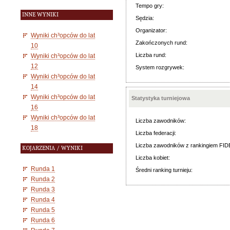
Tempo gry:
INNE WYNIKI
Sędzia:
Organizator:
Wyniki ch³opców do lat
Zakończonych rund:
10
Liczba rund:
Wyniki ch³opców do lat
12
System rozgrywek:
Wyniki ch³opców do lat
14
Wyniki ch³opców do lat
Statystyka turniejowa
16
Wyniki ch³opców do lat
Liczba zawodników:
18
Liczba federacji:
Liczba zawodników z rankingiem FID
KOJARZENIA / WYNIKI
Liczba kobiet:
Runda 1
Średni ranking turnieju:
Runda 2
Runda 3
Runda 4
Runda 5
Runda 6