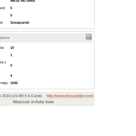
WKSz HETMAN
und:
5
5
ek:
Szwajcarski
iejowa
ów:
10
1
ów z
0
:
4
rnieju:
1045
o 2010 (v.5.49) © A.Curyło
http://www.chessarbiter.com/
Właściciel: IA Rafał Siwik