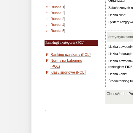
Organizator:
Runda 1
Zakończonych r
Runda 2
Liczba rund:
Runda 3
System rozgryw
Runda 4
Runda 5
Statystyka turn
Rankingi i kategorie (POL)
Liczba zawodnik
Liczba federacji:
Ranking uzyskany (POL)
Normy na kategorie
Liczba zawodnik
(POL)
rankingiem FIDE
Klasy sportowe (POL)
Liczba kobiet:
Średni ranking tu
ChessArbiter Pr
'