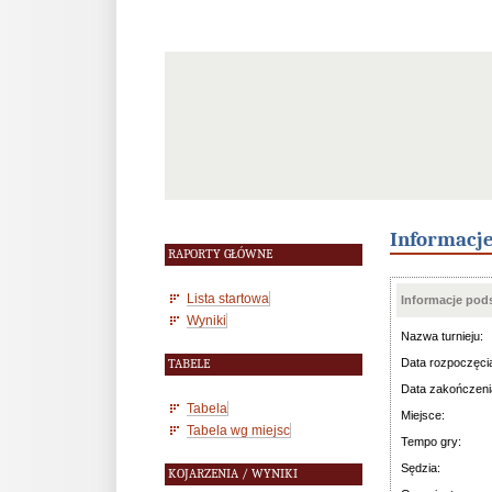
Informacj
RAPORTY GŁÓWNE
Lista startowa
Informacje po
Wyniki
Nazwa turnieju:
Data rozpoczęci
TABELE
Data zakończeni
Tabela
Miejsce:
Tabela wg miejsc
Tempo gry:
Sędzia:
KOJARZENIA / WYNIKI