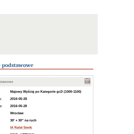
e podstawowe
dstawowe
Majowy Wyścig po Kategorie gr.D (1000-1100)
a:
2016-05-28
a:
2016-05-28
Wrocław
30' + 30'' na ruch
IA Rafał Siwik