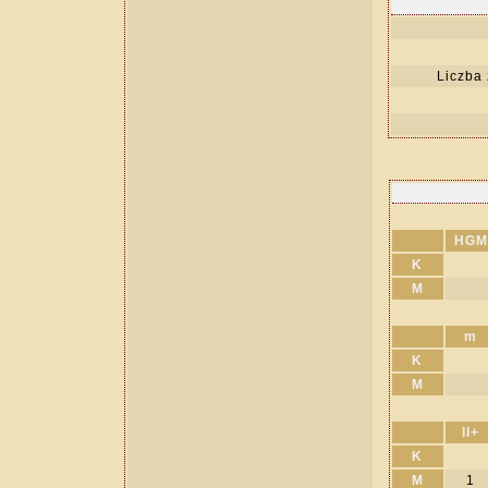
Liczba
HGM
K
M
m
K
M
II+
K
M
1