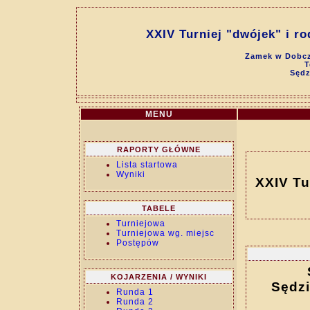
XXIV Turniej "dwójek" i ro
Zamek w Dobcz
T
Sędz
MENU
RAPORTY GŁÓWNE
Lista startowa
Wyniki
XXIV Tur
TABELE
Turniejowa
Turniejowa wg. miejsc
Postępów
KOJARZENIA / WYNIKI
Sędzi
Runda 1
Runda 2