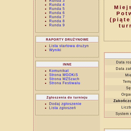
Runda 3
Runda 4
Miej
Runda 5
Potw
Runda 6
Runda 7
(piąt
Runda 8
tur
Runda 9
RAPORTY DRUŻYNOWE
Lista startowa drużyn
Wyniki
Data ro
INNE
Data za
Komunikat
Strona MGOKiS
Mie
Strona MZSzach
Temp
Strona Festiwalu
Sę
Organ
Zgłoszenia do turnieju
Zakończo
Dodaj zgłoszenie
Liczb
Lista zgłoszeń
System 