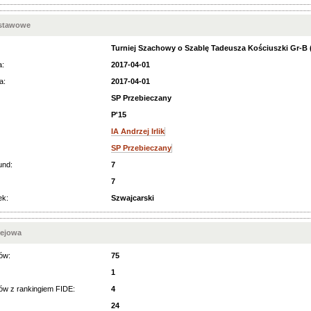
dstawowe
Turniej Szachowy o Szablę Tadeusza Kościuszki Gr-B (
a:
2017-04-01
a:
2017-04-01
SP Przebieczany
P'15
IA Andrzej Irlik
SP Przebieczany
und:
7
7
ek:
Szwajcarski
iejowa
ów:
75
1
ów z rankingiem FIDE:
4
24