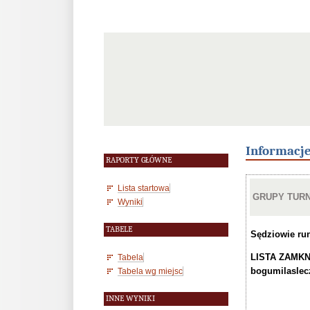
Informacj
RAPORTY GŁÓWNE
Lista startowa
GRUPY TUR
Wyniki
TABELE
Sędziowie run
LISTA ZAMKNIĘ
Tabela
bogumilaslecz
Tabela wg miejsc
INNE WYNIKI