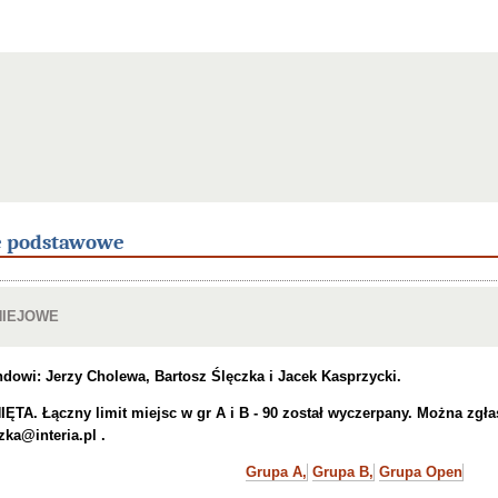
e podstawowe
NIEJOWE
dowi: Jerzy Cholewa, Bartosz Ślęczka i Jacek Kasprzycki.
TA. Łączny limit miejsc w gr A i B - 90 został wyczerpany. Można zgłas
ka@interia.pl .
Grupa A,
Grupa B,
Grupa Open