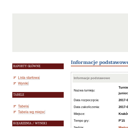
Informacje podstawow
RAPORTY GŁÓWNE
Lista startowa
Informacje podstawowe
Wyniki
Turni
Nazwa turnieju:
junior
TABELE
Data rozpoczęcia:
2017-
Tabela
Data zakończenia:
2017-
Tabela wg miejsc
Miejsce:
Krakó
Tempo gry:
P'15
KOJARZENIA / WYNIKI
Sędzia:
Mariu