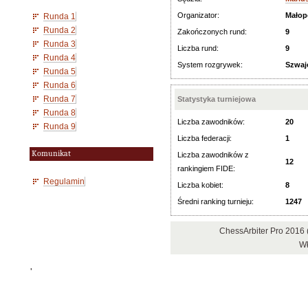
Organizator:
Małop
Runda 1
Runda 2
Zakończonych rund:
9
Runda 3
Liczba rund:
9
Runda 4
System rozgrywek:
Szwaj
Runda 5
Runda 6
Runda 7
Statystyka turniejowa
Runda 8
Liczba zawodników:
20
Runda 9
Liczba federacji:
1
Komunikat
Liczba zawodników z
12
rankingiem FIDE:
Regulamin
Liczba kobiet:
8
Średni ranking turnieju:
1247
ChessArbiter Pro 2016
Wł
'