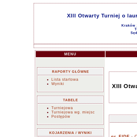
XIII Otwarty Turniej o la
Kraków 
T
Sęd
MENU
RAPORTY GŁÓWNE
Lista startowa
Wyniki
XIII Otw
TABELE
Turniejowa
Turniejowa wg. miejsc
Postępów
KOJARZENIA / WYNIKI
gr. FIDE
- O