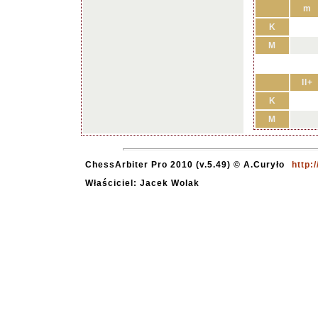
m
K
M
II+
K
M
ChessArbiter Pro 2010 (v.5.49) © A.Curyło
http:
Właściciel: Jacek Wolak