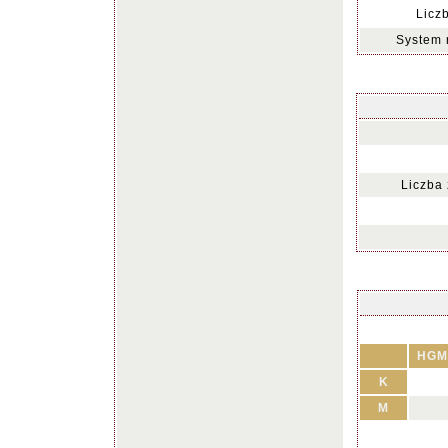
Licz
System 
Liczba
HGM
K
M