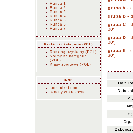
Runda 1
grupa A
- d
Runda 2
Runda 3
grupa B
- d
Runda 4
Runda 5
grupa C
- d
Runda 6
Runda 7
30')
grupa D
- d
30')
Rankingi i kategorie (POL)
grupa E
- d
Ranking uzyskany (POL)
30')
Normy na kategorie
(POL)
Klasy sportowe (POL)
INNE
Data ro
komunikat.doc
Data za
szachy w Krakowie
Mi
Temp
Sę
Orga
Zakończo