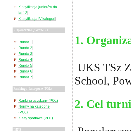
Klasyfikacja juniorów do
lat 12
Klasyfikacja IV kategori
KOJARZENIA / WYNIKI
1. Organiza
Runda 1
Runda 2
Runda 3
Runda 4
UKS TSz Zie
Runda 5
Runda 6
School, Po
Runda 7
Rankingi i kategorie (POL)
2. Cel turn
Ranking uzyskany (POL)
Normy na kategorie
(POL)
Klasy sportowe (POL)
INNE