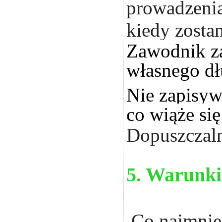
prowadzenia
kiedy zosta
Zawodnik za
własnego dł
Nie zapisyw
co wiąże si
Dopuszczaln
5. Warunki
Co najmniej