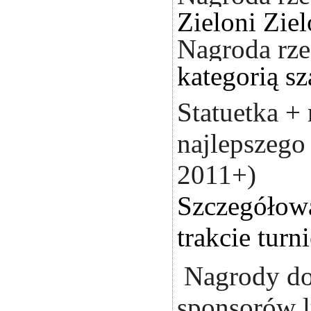
Zieloni Zie
Nagroda rze
kategorią s
Statuetka + 
najlepszego 
2011+)
Szczegółowa
trakcie turni
Nagrody do
sponsorów l