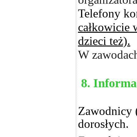
Telefony ko
całkowicie 
dzieci też).
W zawodach 
8. Inform
Zawodnicy (
dorosłych.