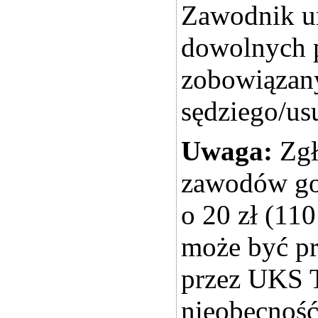
Zawodnik um
dowolnych p
zobowiązan
sędziego/usu
Uwaga:
Zgł
zawodów go
o 20 zł (11
może być pr
przez UKS T
nieobecność