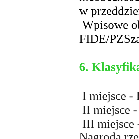
w przeddzień
Wpisowe
o
FIDE/PZSza
6. Klasyfik
I miejsce -
II miejsce 
III miejsce
Nagroda rze