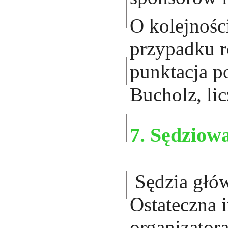
O kolejnośc
przypadku r
punktacja p
Bucholz, li
7. Sędziow
Sędzia głów
Ostateczna 
organizator