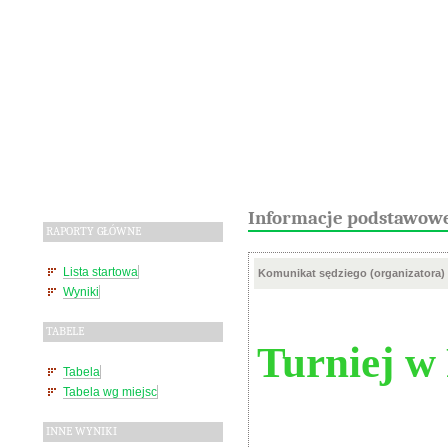
Informacje podstawow
RAPORTY GŁÓWNE
Lista startowa
Komunikat sędziego (organizatora)
Wyniki
TABELE
Turniej
w
Tabela
Tabela wg miejsc
INNE WYNIKI