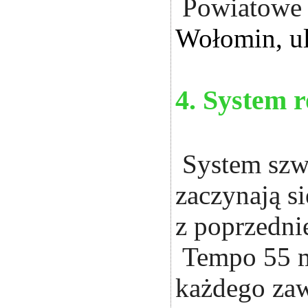
Powiatowe 
Wołomin, ul
4. System 
System szwa
zaczynają s
z poprzedni
Tempo 55 mi
każdego za