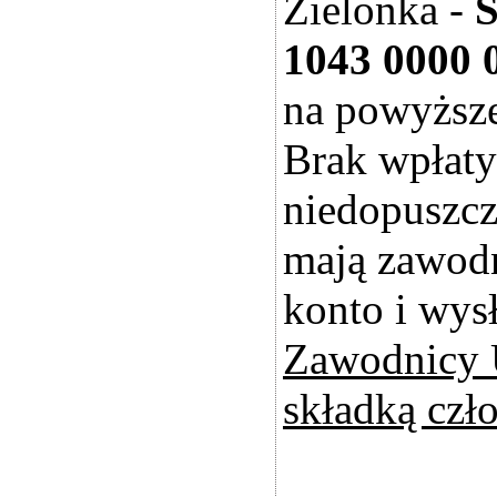
Zielonka -
S
1043 0000 
na powyższe
Brak wpłaty
niedopuszcz
mają zawodn
konto i wysł
Zawodnicy 
składką czł