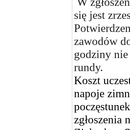
W zgłoszeni
się jest zrz
Potwierdzen
zawodów do 
godziny nie
rundy.
Koszt uczes
napoje zimne
poczęstunek)
zgłoszenia 