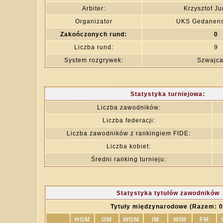
Arbiter:
Krzysztof Ju
Organizator
UKS Gedanens
Zakończonych rund:
0
Liczba rund:
9
System rozgrywek:
Szwajca
Statystyka turniejowa:
Liczba zawodników:
Liczba federacji:
Liczba zawodników z rankingiem FIDE:
Liczba kobiet:
Średni ranking turnieju:
Statystyka tytułów zawodników
Tytuły międzynarodowe (Razem: 0
HGM
GM
WGM
IM
WIM
FM