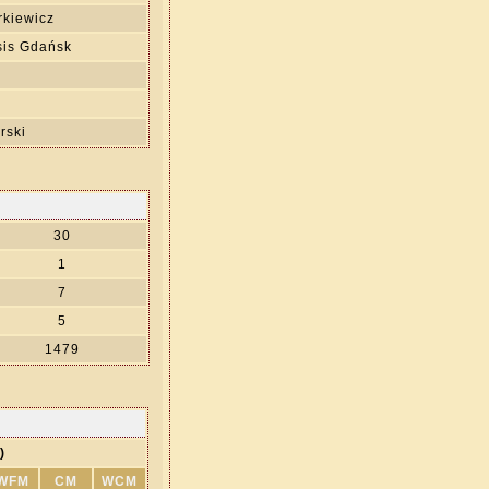
rkiewicz
is Gdańsk
rski
30
1
7
5
1479
)
WFM
CM
WCM