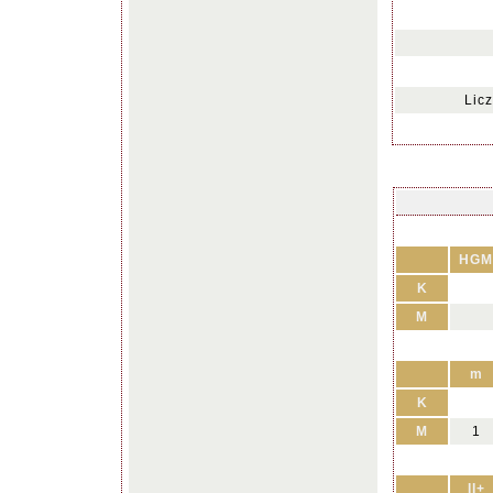
Lic
HGM
K
M
m
K
M
1
II+