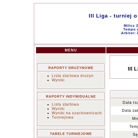
III Liga - turniej
Milicz 
Tempo g
Arbiter:
MENU
RAPORTY DRUŻYNOWE
III 
Lista startowa drużyn
Wyniki
RAPORTY INDYWIDUALNE
Data ro
Lista startowa
Wyniki
Data za
Wyniki na szachownicach
Turniejowa
Mi
Temp
TABELE TURNIEJOWE
Sę