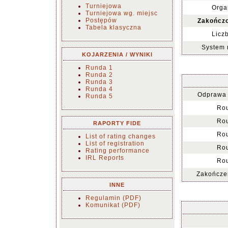
Turniejowa
Orga
Turniejowa wg. miejsc
Postępów
Zakończo
Tabela klasyczna
Licz
System 
KOJARZENIA / WYNIKI
Runda 1
Runda 2
Runda 3
Runda 4
Odprawa 
Runda 5
Rou
Rou
RAPORTY FIDE
Rou
List of rating changes
List of registration
Rou
Rating performance
IRL Reports
Rou
Zakończen
INNE
Regulamin (PDF)
Komunikat (PDF)