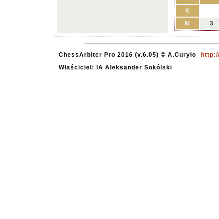
K
M
3
ChessArbiter Pro 2016 (v.6.05) © A.Curyło
http:
Właściciel: IA Aleksander Sokólski