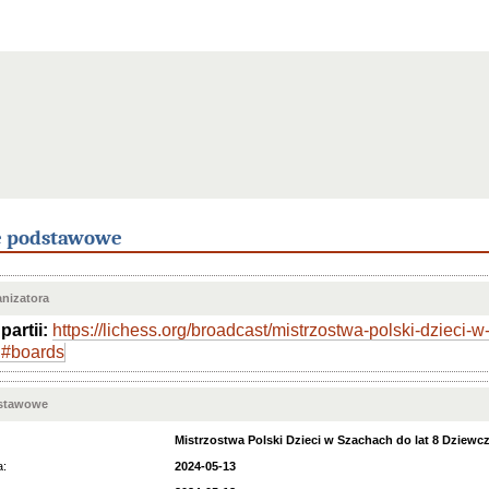
e podstawowe
nizatora
partii:
https://lichess.org/broadcast/mistrzostwa-polski-dzieci-
#boards
dstawowe
Mistrzostwa Polski Dzieci w Szachach do lat 8 Dziewc
a:
2024-05-13