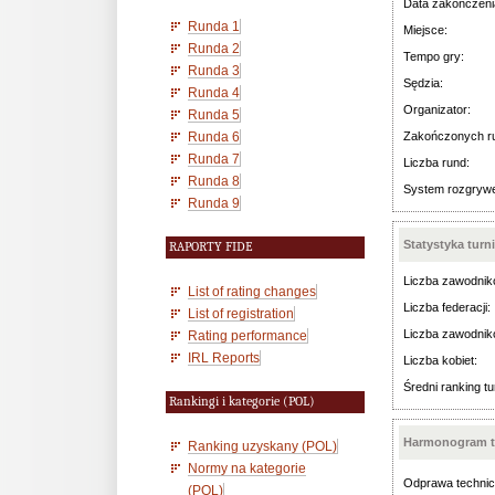
Data zakończeni
Runda 1
Miejsce:
Runda 2
Tempo gry:
Runda 3
Sędzia:
Runda 4
Organizator:
Runda 5
Runda 6
Zakończonych r
Runda 7
Liczba rund:
Runda 8
System rozgryw
Runda 9
Statystyka turn
RAPORTY FIDE
Liczba zawodnik
List of rating changes
Liczba federacji:
List of registration
Liczba zawodnik
Rating performance
IRL Reports
Liczba kobiet:
Średni ranking tu
Rankingi i kategorie (POL)
Harmonogram t
Ranking uzyskany (POL)
Normy na kategorie
Odprawa technic
(POL)