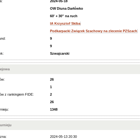
a:
2024-05-18
OW Diuna Darłówko
60' + 30'' na ruch
IA Krzysztof Skiba
Podkarpacki Związek Szachowy na zlecenie PZSzach
und:
9
9
ek:
Szwajcarski
iejowa
ów:
26
1
ów z rankingiem FIDE:
2
26
rnieju:
1348
urnieju
zna:
2024-05-13 20:30