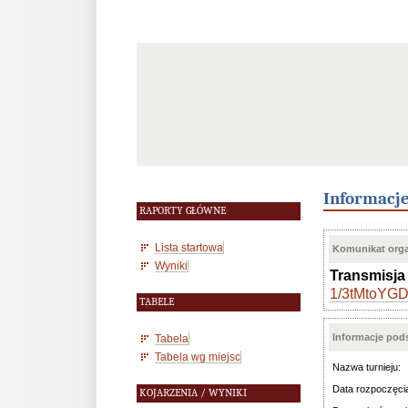
Informacj
RAPORTY GŁÓWNE
Lista startowa
Komunikat orga
Wyniki
Transmisja 
1/3tMtoYGD
TABELE
Informacje po
Tabela
Tabela wg miejsc
Nazwa turnieju:
Data rozpoczęci
KOJARZENIA / WYNIKI