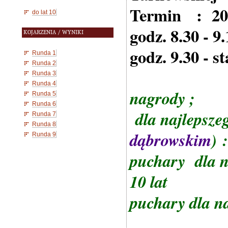
Termin : 20 
do lat 10
godz. 8.30 - 9
KOJARZENIA / WYNIKI
godz. 9.30 - st
Runda 1
Runda 2
Runda 3
Runda 4
nagrody ;
Runda 5
Runda 6
dla najlepszeg
Runda 7
Runda 8
dąbrowskim
) 
Runda 9
puchary dla n
10 lat
puchary dla n