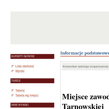
Informacje podstawow
RAPORTY GŁÓWNE
Lista startowa
Komunikat sędziego (organizatora)
Wyniki
TABELE
Tabela
Miejsce zawo
Tabela wg miejsc
Tarnowskiej
INNE WYNIKI