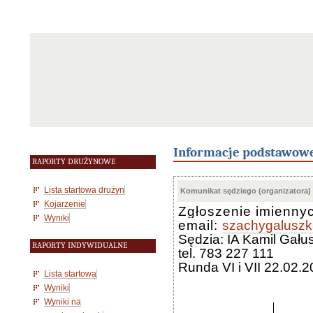
Informacje podstawow
RAPORTY DRUŻYNOWE
Lista startowa drużyn
Komunikat sędziego (organizatora)
Kojarzenie
Zgłoszenie imienny
Wyniki
email:
szachygalusz
Sędzia: IA Kamil Gału
RAPORTY INDYWIDUALNE
tel. 783 227 111
Runda VI i VII 22.02.20
Lista startowa
Wyniki
Wyniki na