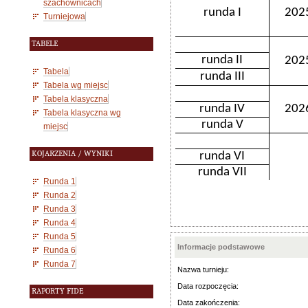
szachownicach
runda I
202
Turniejowa
TABELE
runda II
202
Tabela
runda III
Tabela wg miejsc
Tabela klasyczna
runda IV
202
Tabela klasyczna wg
runda V
miejsc
KOJARZENIA / WYNIKI
runda VI
runda VII
Runda 1
Runda 2
Runda 3
Runda 4
Runda 5
Informacje podstawowe
Runda 6
Runda 7
Nazwa turnieju:
Data rozpoczęcia:
RAPORTY FIDE
Data zakończenia: