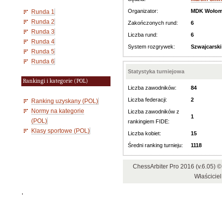
Organizator:
MDK Wołom
Runda 1
Runda 2
Zakończonych rund:
6
Runda 3
Liczba rund:
6
Runda 4
System rozgrywek:
Szwajcarski
Runda 5
Runda 6
Statystyka turniejowa
Rankingi i kategorie (POL)
Liczba zawodników:
84
Liczba federacji:
2
Ranking uzyskany (POL)
Normy na kategorie
Liczba zawodników z
1
(POL)
rankingiem FIDE:
Klasy sportowe (POL)
Liczba kobiet:
15
Średni ranking turnieju:
1118
ChessArbiter Pro 2016 (v.6.05)
Właściciel
'