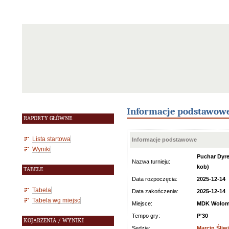
Informacje podstawow
RAPORTY GŁÓWNE
Lista startowa
Informacje podstawowe
Wyniki
Puchar Dyre
Nazwa turnieju:
kob)
TABELE
Data rozpoczęcia:
2025-12-14
Tabela
Data zakończenia:
2025-12-14
Tabela wg miejsc
Miejsce:
MDK Wołomi
Tempo gry:
P'30
KOJARZENIA / WYNIKI
Sędzia:
Marcin Śliw