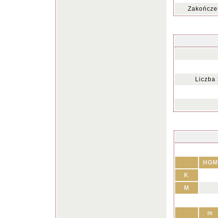
Zakończen
Liczba
HGM
K
M
m