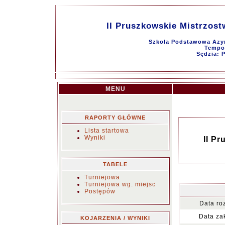
II Pruszkowskie Mistrzost
Szkoła Podstawowa Azym
Tempo 
Sędzia: 
MENU
RAPORTY GŁÓWNE
Lista startowa
Wyniki
II P
TABELE
Turniejowa
Turniejowa wg. miejsc
Postępów
Data ro
Data za
KOJARZENIA / WYNIKI