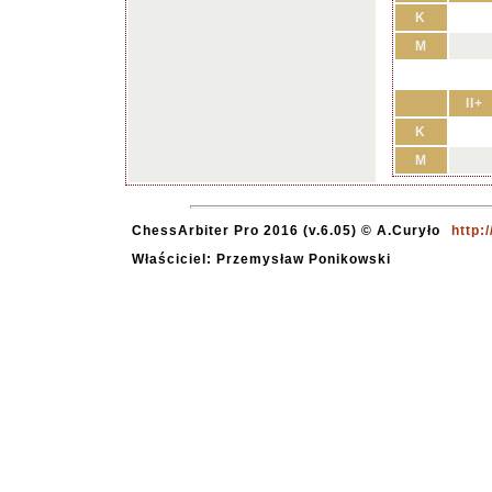
K
M
II+
K
M
ChessArbiter Pro 2016 (v.6.05) © A.Curyło
http:
Właściciel: Przemysław Ponikowski