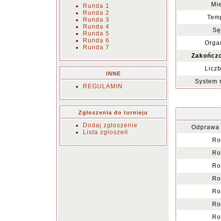
Mie
Runda 1
Runda 2
Temp
Runda 3
Runda 4
Sę
Runda 5
Runda 6
Organ
Runda 7
Zakończo
Liczb
INNE
System 
REGULAMIN
Zgłoszenia do turnieju
Dodaj zgłoszenie
Odprawa 
Lista zgłoszeń
Ro
Ro
Ro
Ro
Ro
Ro
Ro