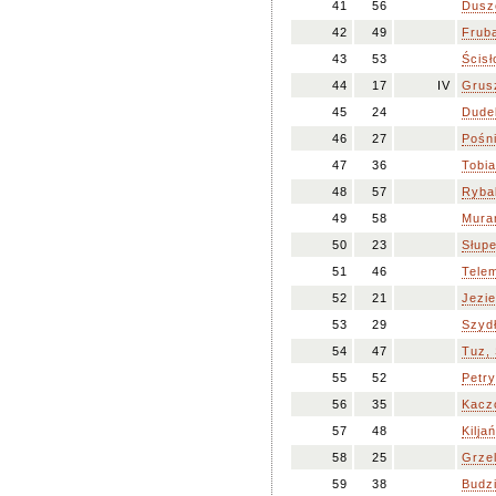
41
56
Dusz
42
49
Fruba
43
53
Ścisł
44
17
IV
Grus
45
24
Dude
46
27
Pośni
47
36
Tobia
48
57
Ryba
49
58
Mura
50
23
Słupe
51
46
Tele
52
21
Jezie
53
29
Szyd
54
47
Tuz, 
55
52
Petry
56
35
Kaczo
57
48
Kilja
58
25
Grze
59
38
Budzi