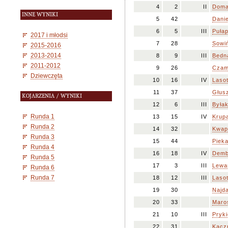
4
2
II
Doma
INNE WYNIKI
5
42
Danie
6
5
III
Pułap
2017 i młodsi
7
28
Sowiń
2015-2016
2013-2014
8
9
III
Bedna
2011-2012
9
26
Czam
Dziewczęta
10
16
IV
Laso
11
37
Głusz
KOJARZENIA / WYNIKI
12
6
III
Byłak
Runda 1
13
15
IV
Krup
Runda 2
14
32
Kwapi
Runda 3
15
44
Pieka
Runda 4
16
18
IV
Demb
Runda 5
17
3
III
Lewa
Runda 6
Runda 7
18
12
III
Lasot
19
30
Najda
20
33
Maro
21
10
III
Pryki
22
31
Kacz