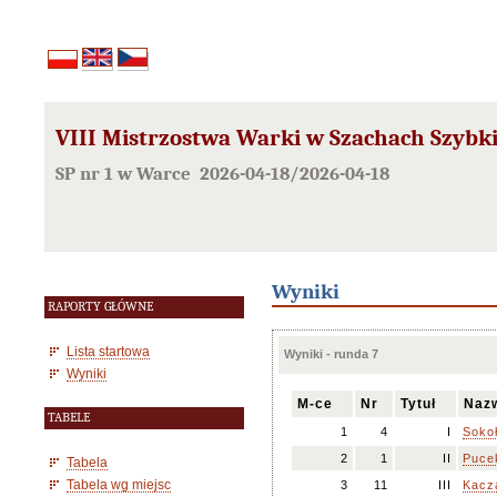
VIII Mistrzostwa Warki w Szachach Szybki
SP nr 1 w Warce 2026-04-18/2026-04-18
Wyniki
RAPORTY GŁÓWNE
Lista startowa
Wyniki - runda 7
Wyniki
M-ce
Nr
Tytuł
Nazw
TABELE
1
4
I
Soko
2
1
II
Puce
Tabela
Tabela wg miejsc
3
11
III
Kacz