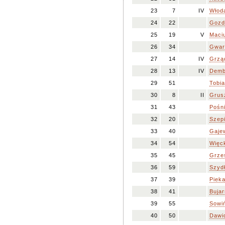
23
7
IV
Włod
24
22
Gozde
25
19
V
Maci
26
34
Gwar
27
14
IV
Grząd
28
13
IV
Dembi
29
51
Tobia
30
8
II
Grus
31
43
Pośni
32
20
Szepi
33
40
Gaje
34
54
Więc
35
45
Grze
36
59
Szyd
37
39
Pieka
38
41
Bujar
39
55
Sowi
40
50
Dawi