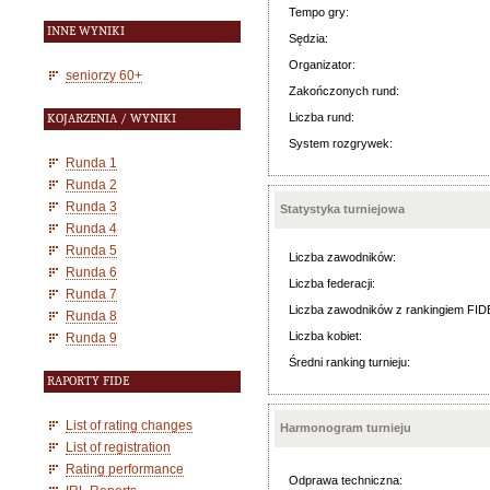
Tempo gry:
INNE WYNIKI
Sędzia:
Organizator:
seniorzy 60+
Zakończonych rund:
Liczba rund:
KOJARZENIA / WYNIKI
System rozgrywek:
Runda 1
Runda 2
Runda 3
Statystyka turniejowa
Runda 4
Runda 5
Liczba zawodników:
Runda 6
Liczba federacji:
Runda 7
Liczba zawodników z rankingiem FID
Runda 8
Liczba kobiet:
Runda 9
Średni ranking turnieju:
RAPORTY FIDE
List of rating changes
Harmonogram turnieju
List of registration
Rating performance
Odprawa techniczna: