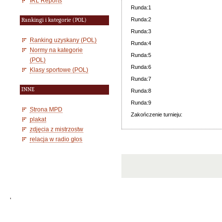
IRL Reports
Runda:1
Runda:2
Rankingi i kategorie (POL)
Runda:3
Ranking uzyskany (POL)
Runda:4
Normy na kategorie
Runda:5
(POL)
Runda:6
Klasy sportowe (POL)
Runda:7
INNE
Runda:8
Runda:9
Strona MPD
Zakończenie turnieju:
plakat
zdjęcia z mistrzostw
relacja w radio głos
'