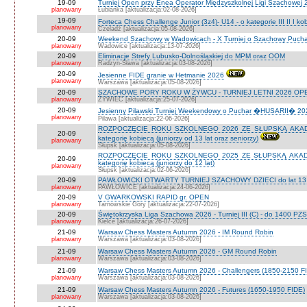
19-09
Turniej Open przy Enea Operator Międzyszkolnej Ligi Szachowej 26
planowany
Łubianka [aktualizacja:02-08-2026]
19-09
Forteca Chess Challenge Junior (3z4)- U14 - o kategorie III II I k
planowany
Czeladź [aktualizacja:05-08-2026]
20-09
Weekend Szachowy w Wadowicach - X Turniej o Szachowy Puchar B
planowany
Wadowice [aktualizacja:13-07-2026]
20-09
Eliminacje Strefy Lubusko-Dolnośląskiej do MPM oraz OOM
planowany
Radzyn-Sława [aktualizacja:03-08-2026]
20-09
Jesienne FIDE granie w Hetmanie 2026
planowany
Warszawa [aktualizacja:05-08-2026]
20-09
SZACHOWE PORY ROKU W ŻYWCU - TURNIEJ LETNI 2026 OPEN
planowany
ŻYWIEC [aktualizacja:25-07-2026]
20-09
Jesienny Pilawski Turniej Weekendowy o Puchar �HUSARII� 2026
planowany
Pilawa [aktualizacja:22-06-2026]
ROZPOCZĘCIE ROKU SZKOLNEGO 2026 ZE SŁUPSKĄ AKADEMI
20-09
kategorię kobiecą (juniorzy od 13 lat oraz seniorzy)
planowany
Słupsk [aktualizacja:05-08-2026]
ROZPOCZĘCIE ROKU SZKOLNEGO 2025 ZE SŁUPSKĄ AKADEMI
20-09
kategorię kobiecą (juniorzy do 12 lat)
planowany
Słupsk [aktualizacja:02-06-2026]
20-09
PAWŁOWICKI OTWARTY TURNIEJ SZACHOWY DZIECI do lat 13 o ka
planowany
PAWŁOWICE [aktualizacja:24-06-2026]
20-09
V GWARKOWSKI RAPID gr. OPEN
planowany
Tarnowskie Góry [aktualizacja:22-07-2026]
20-09
Świętokrzyska Liga Szachowa 2026 - Turniej III (C) - do 1400 PZ
planowany
Kielce [aktualizacja:26-07-2026]
21-09
Warsaw Chess Masters Autumn 2026 - IM Round Robin
planowany
Warszawa [aktualizacja:03-08-2026]
21-09
Warsaw Chess Masters Autumn 2026 - GM Round Robin
planowany
Warszawa [aktualizacja:03-08-2026]
21-09
Warsaw Chess Masters Autumn 2026 - Challengers (1850-2150 F
planowany
Warszawa [aktualizacja:03-08-2026]
21-09
Warsaw Chess Masters Autumn 2026 - Futures (1650-1950 FIDE)
planowany
Warszawa [aktualizacja:03-08-2026]