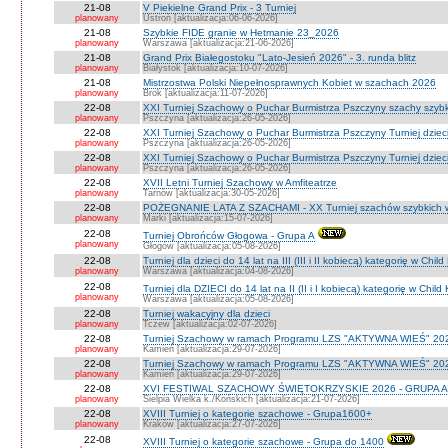
21-08
V Piekielne Grand Prix - 3 Turniej
planowany
Ustroń [aktualizacja:06-06-2026]
21-08
Szybkie FIDE granie w Hetmanie 23_2026
planowany
Warszawa [aktualizacja:21-06-2026]
21-08
Grand Prix Białegostoku "Lato-Jesień 2026" - 3. runda blitz
planowany
Białystok [aktualizacja:10-07-2026]
21-08
Mistrzostwa Polski Niepełnosprawnych Kobiet w szachach 2026
planowany
Brok [aktualizacja:11-07-2026]
22-08
XXI Turniej Szachowy o Puchar Burmistrza Pszczyny szachy szyb
planowany
Pszczyna [aktualizacja:26-05-2026]
22-08
XXI Turniej Szachowy o Puchar Burmistrza Pszczyny Turniej dzieci
planowany
Pszczyna [aktualizacja:26-05-2026]
22-08
XXI Turniej Szachowy o Puchar Burmistrza Pszczyny Turniej dzieci
planowany
Pszczyna [aktualizacja:26-05-2026]
22-08
XVII Letni Turniej Szachowy w Amfiteatrze
planowany
Tarnów [aktualizacja:30-05-2026]
22-08
POŻEGNANIE LATA Z SZACHAMI - XX Turniej szachów szybkich 
planowany
Marki [aktualizacja:15-07-2026]
22-08
Turniej Obrońców Głogowa - Grupa A
planowany
Głogów [aktualizacja:05-08-2026]
22-08
Turniej dla dzieci do 14 lat na III (III i II kobiecą) kategorię w Chi
planowany
Warszawa [aktualizacja:04-08-2026]
22-08
Turniej dla DZIECI do 14 lat na II (II i I kobiecą) kategorię w Chil
planowany
Warszawa [aktualizacja:05-08-2026]
22-08
Turniej wakacyjny dla dzieci
planowany
Tczew [aktualizacja:02-07-2026]
22-08
Turniej Szachowy w ramach Programu LZS "AKTYWNA WIEŚ" 202
planowany
Kamień [aktualizacja:29-07-2026]
22-08
Turniej Szachowy w ramach Programu LZS "AKTYWNA WIEŚ" 202
planowany
Kamień [aktualizacja:29-07-2026]
22-08
XVI FESTIWAL SZACHOWY ŚWIĘTOKRZYSKIE 2026 - GRUPA A 
planowany
Sielpia Wielka k./Końskich [aktualizacja:21-07-2026]
22-08
XVIII Turniej o kategorie szachowe - Grupa1600+
planowany
Kraków [aktualizacja:27-07-2026]
22-08
XVIII Turniej o kategorie szachowe - Grupa do 1400