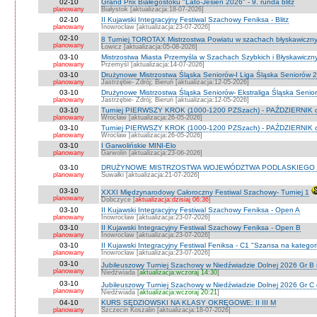
02-10
Grand Prix Białegostoku "Lato-Jesień 2026" - 9. runda blitz
planowany
Białystok [aktualizacja:18-07-2026]
02-10
II Kujawski Integracyjny Festiwal Szachowy Feniksa - Blitz
planowany
Inowrocław [aktualizacja:23-07-2026]
02-10
8 Turniej TOROTAX Mistrzostwa Powiatu w szachach błyskawiczn
planowany
Łowicz [aktualizacja:05-08-2026]
03-10
Mistrzostwa Miasta Przemyśla w Szachach Szybkich i Błyskawiczn
planowany
Przemyśl [aktualizacja:14-07-2026]
03-10
Drużynowe Mistrzostwa Śląska Seniorów-I Liga Śląska Seniorów 
planowany
Jastrzębie- Zdrój; Bieruń [aktualizacja:12-05-2026]
03-10
Drużynowe Mistrzostwa Śląska Seniorów- Ekstraliga Śląska Seni
planowany
Jastrzębie- Zdrój; Bieruń [aktualizacja:12-05-2026]
03-10
Turniej PIERWSZY KROK (1000-1200 PZSzach) - PAŹDZIERNIK d
planowany
Wrocław [aktualizacja:26-05-2026]
03-10
Turniej PIERWSZY KROK (1000-1200 PZSzach) - PAŹDZIERNIK o
planowany
Wrocław [aktualizacja:26-05-2026]
03-10
I Garwolińskie MINI-Elo
planowany
Garwolin [aktualizacja:23-06-2026]
03-10
DRUŻYNOWE MISTRZOSTWA WOJEWÓDZTWA PODLASKIEGO 
planowany
Suwałki [aktualizacja:21-07-2026]
03-10
XXXI Międzynarodowy Całoroczny Festiwal Szachowy- Turniej 1
planowany
Dobczyce [
aktualizacja:dzisiaj 06:36
]
03-10
II Kujawski Integracyjny Festiwal Szachowy Feniksa - Open A
planowany
Inowrocław [aktualizacja:23-07-2026]
03-10
II Kujawski Integracyjny Festiwal Szachowy Feniksa - Open B
planowany
Inowrocław [aktualizacja:23-07-2026]
03-10
II Kujawski Integracyjny Festiwal Feniksa - C1 "Szansa na kategor
planowany
Inowrocław [aktualizacja:23-07-2026]
03-10
Jubileuszowy Turniej Szachowy w Niedźwiadzie Dolnej 2026 Gr B
planowany
Niedźwiada [
aktualizacja:wczoraj 14:30
]
03-10
Jubileuszowy Turniej Szachowy w Niedźwiadzie Dolnej 2026 Gr C
planowany
Niedźwiada [
aktualizacja:wczoraj 20:21
]
04-10
KURS SĘDZIOWSKI NA KLASY OKRĘGOWE: II III M
planowany
Szczecin Koszalin [aktualizacja:18-07-2026]