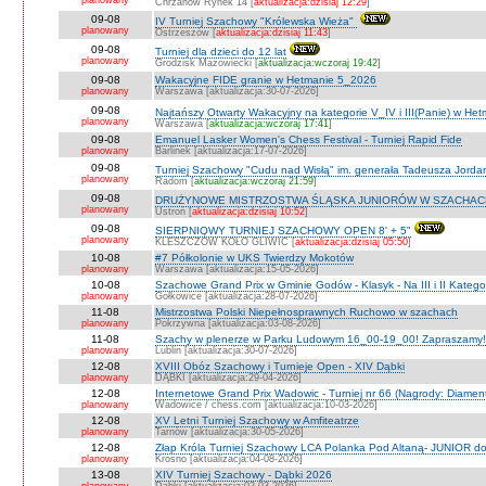
planowany
Chrzanów Rynek 14 [
aktualizacja:dzisiaj 12:29
]
09-08
IV Turniej Szachowy "Królewska Wieża"
planowany
Ostrzeszów [
aktualizacja:dzisiaj 11:43
]
09-08
Turniej dla dzieci do 12 lat
planowany
Grodzisk Mazowiecki [
aktualizacja:wczoraj 19:42
]
09-08
Wakacyjne FIDE granie w Hetmanie 5_2026
planowany
Warszawa [aktualizacja:30-07-2026]
09-08
Najtańszy Otwarty Wakacyjny na kategorie V_IV i III(Panie) w He
planowany
Warszawa [
aktualizacja:wczoraj 17:41
]
09-08
Emanuel Lasker Women's Chess Festival - Turniej Rapid Fide
planowany
Barlinek [aktualizacja:17-07-2026]
09-08
Turniej Szachowy "Cudu nad Wisłą" im. generała Tadeusza Jord
planowany
Radom [
aktualizacja:wczoraj 21:59
]
09-08
DRUŻYNOWE MISTRZOSTWA ŚLĄSKA JUNIORÓW W SZACHACH S
planowany
Ustroń [
aktualizacja:dzisiaj 10:52
]
09-08
SIERPNIOWY TURNIEJ SZACHOWY OPEN 8' + 5"
planowany
KLESZCZÓW KOŁO GLIWIC [
aktualizacja:dzisiaj 05:50
]
10-08
#7 Półkolonie w UKS Twierdzy Mokotów
planowany
Warszawa [aktualizacja:15-05-2026]
10-08
Szachowe Grand Prix w Gminie Godów - Klasyk - Na III i II Katego
planowany
Gołkowice [aktualizacja:28-07-2026]
11-08
Mistrzostwa Polski Niepełnosprawnych Ruchowo w szachach
planowany
Pokrzywna [aktualizacja:03-08-2026]
11-08
Szachy w plenerze w Parku Ludowym 16_00-19_00! Zapraszamy!
planowany
Lublin [aktualizacja:30-07-2026]
12-08
XVIII Obóz Szachowy i Turnieje Open - XIV Dąbki
planowany
DĄBKI [aktualizacja:29-04-2026]
12-08
Internetowe Grand Prix Wadowic - Turniej nr 66 (Nagrody: Diamen
planowany
Wadowice / chess.com [aktualizacja:10-03-2026]
12-08
XV Letni Turniej Szachowy w Amfiteatrze
planowany
Tarnów [aktualizacja:30-05-2026]
12-08
Złap Króla Turniej Szachowy LCA Polanka Pod Altaną- JUNIOR do 
planowany
Krosno [aktualizacja:04-08-2026]
13-08
XIV Turniej Szachowy - Dąbki 2026