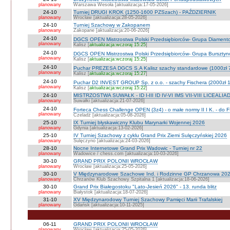
planowany
Warszawa Wesoła [aktualizacja:17-05-2026]
24-10
Turniej DRUGI KROK (1250-1600 PZSzach) - PAŹDZIERNIK
planowany
Wrocław [aktualizacja:28-05-2026]
24-10
Turniej Szachowy w Zakopanem
planowany
Zakopane [aktualizacja:20-06-2026]
24-10
DGCS OPEN Mistrzostwa Polski Przedsiębiorców- Grupa Diament
planowany
Kalisz [
aktualizacja:wczoraj 15:25
]
24-10
DGCS OPEN Mistrzostwa Polski Przedsiębiorców- Grupa Burszty
planowany
Kalisz [
aktualizacja:wczoraj 15:25
]
24-10
Puchar PREZESA DGCS S.A Kalisz szachy standardowe (1000zł 
planowany
Kalisz [
aktualizacja:wczoraj 15:27
]
24-10
Puchar D2 INVEST GROUP Sp. z o.o. - szachy Fischera (2000zł 1
planowany
Kalisz [
aktualizacja:wczoraj 15:22
]
24-10
MISTRZOSTWA SUWAŁK - ID I-III ID IV-VI IMS VII-VIII LICEALIA
planowany
Suwałki [aktualizacja:21-07-2026]
24-10
Forteca Chess Challenge OPEN (3z4) - o małe normy II I K. - do F
planowany
Czeladź [aktualizacja:05-08-2026]
25-10
IX Turniej błyskawiczny Klubu Marynarki Wojennej 2026
planowany
Gdynia [aktualizacja:13-02-2026]
25-10
IV Turniej Szachowy z cyklu Grand Prix Ziemi Sulęczyńskiej 2026
planowany
Sulęczyno [aktualizacja:24-03-2026]
28-10
Nocne Internetowe Grand Prix Wadowic - Turniej nr 22
planowany
Wadowice / chess.com [aktualizacja:10-03-2026]
30-10
GRAND PRIX POLONII WROCŁAW
planowany
Wrocław [aktualizacja:25-05-2026]
30-10
V Międzynarodowe Szachowe Ind. i Rodzinne GP Chrzanowa 2026
planowany
Chrzanów Klub Szachowy Szpitalna 1 [aktualizacja:18-06-2026]
30-10
Grand Prix Białegostoku "Lato-Jesień 2026" - 13. runda blitz
planowany
Białystok [aktualizacja:18-07-2026]
31-10
XV Międzynarodowy Turniej Szachowy Pamięci Marii Trafalskiej
planowany
Gdańsk [aktualizacja:10-11-2025]
06-11
GRAND PRIX POLONII WROCŁAW
planowany
Wrocław [aktualizacja:25-05-2026]