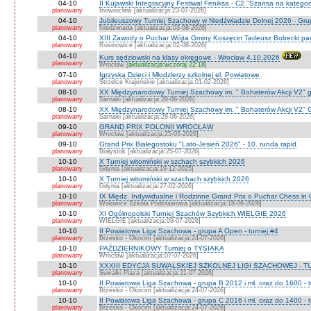
04-10
II Kujawski Integracyjny Festiwal Feniksa - C2 "Szansa na kategor
planowany
Inowrocław [aktualizacja:23-07-2026]
04-10
Jubileuszowy Turniej Szachowy w Niedźwiadzie Dolnej 2026 - Gr
planowany
Niedżwiada [aktualizacja:03-08-2026]
04-10
XIII Zawody o Puchar Wójta Gminy Koszęcin Tadeusz Bobecki pam
planowany
Rusinowice [aktualizacja:02-08-2026]
04-10
Kurs sędziowski na klasy okręgowe - Wrocław 4.10.2026
planowany
Wrocław [
aktualizacja:wczoraj 22:18
]
07-10
Igrzyska Dzieci i Młodzierzy szkolnej el. Powiatowe
planowany
Strzelce Krajeńskie [aktualizacja:01-02-2026]
08-10
XX Międzynarodowy Turniej Szachowy im. " Bohaterów Akcji V2" g
planowany
Sarnaki [aktualizacja:28-06-2026]
08-10
XX Międzynarodowy Turniej Szachowy im. " Bohaterów Akcji V2" 
planowany
Sarnaki [aktualizacja:28-06-2026]
09-10
GRAND PRIX POLONII WROCŁAW
planowany
Wrocław [aktualizacja:25-05-2026]
09-10
Grand Prix Białegostoku "Lato-Jesień 2026" - 10. runda rapid
planowany
Białystok [aktualizacja:25-07-2026]
10-10
X Turniej witomiński w szchach szybkich 2026
planowany
Gdynia [aktualizacja:19-12-2025]
10-10
X Turniej witomiński w szachach szybkich 2026
planowany
Gdynia [aktualizacja:27-02-2026]
10-10
IX Międz. Indywidualne i Rodzinne Grand Prix o Puchar Chess i
planowany
Wołowice Szkoła Podstawowa [aktualizacja:18-06-2026]
10-10
XI Ogólnopolski Turniej Szachów Szybkich WIELGIE 2026
planowany
WIELGIE [aktualizacja:09-07-2026]
10-10
II Powiatowa Liga Szachowa - grupa A Open - turniej #4
planowany
Brzesko - Okocim [aktualizacja:24-07-2026]
10-10
PAŹDZIERNIKOWY Turniej o TYSIAKA
planowany
Wrocław [aktualizacja:07-07-2026]
10-10
XXXIII EDYCJA SUWALSKIEJ SZKOLNEJ LIGI SZACHOWEJ - TU
planowany
Suwałki Plaza [aktualizacja:21-07-2026]
10-10
II Powiatowa Liga Szachowa - grupa B 2012 i mł. oraz do 1600 - t
planowany
Brzesko - Okocim [aktualizacja:24-07-2026]
10-10
II Powiatowa Liga Szachowa - grupa C 2016 i mł. oraz do 1400 - t
planowany
Brzesko - Okocim [aktualizacja:24-07-2026]