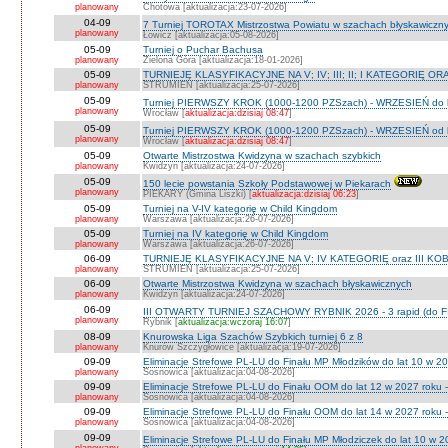
planowany
Chotowa [aktualizacja:23-07-2026]
04-09
7 Turniej TOROTAX Mistrzostwa Powiatu w szachach błyskawiczn
planowany
Łowicz [aktualizacja:05-08-2026]
05-09
Turniej o Puchar Bachusa
planowany
Zielona Góra [aktualizacja:18-01-2026]
05-09
TURNIEJE KLASYFIKACYJNE NA V; IV; III; II; I KATEGORIĘ OR
planowany
STRUMIEŃ [aktualizacja:25-07-2026]
05-09
Turniej PIERWSZY KROK (1000-1200 PZSzach) - WRZESIEŃ do l
planowany
Wrocław [
aktualizacja:dzisiaj 08:47
]
05-09
Turniej PIERWSZY KROK (1000-1200 PZSzach) - WRZESIEŃ od l
planowany
Wrocław [
aktualizacja:dzisiaj 08:47
]
05-09
Otwarte Mistrzostwa Kwidzyna w szachach szybkich
planowany
Kwidzyn [aktualizacja:24-07-2026]
05-09
150 lecie powstania Szkoły Podstawowej w Piekarach
planowany
PIEKARY (Gmina Liszki) [
aktualizacja:dzisiaj 06:23
]
05-09
Turniej na V-IV kategorię w Child Kingdom
planowany
Warszawa [aktualizacja:26-07-2026]
05-09
Turniej na IV kategorię w Child Kingdom
planowany
Warszawa [aktualizacja:26-07-2026]
06-09
TURNIEJE KLASYFIKACYJNE NA V; IV KATEGORIĘ oraz III KOB
planowany
STRUMIEŃ [aktualizacja:25-07-2026]
06-09
Otwarte Mistrzostwa Kwidzyna w szachach błyskawicznych
planowany
Kwidzyn [aktualizacja:24-07-2026]
06-09
III OTWARTY TURNIEJ SZACHOWY RYBNIK 2026 - 3 rapid (do F
planowany
Rybnik [
aktualizacja:wczoraj 16:07
]
08-09
Knurowska Liga Szachów Szybkich turniej 6 z 8
planowany
Knurów Szczygłowice [aktualizacja:19-07-2026]
09-09
Eliminacje Strefowe PL-LU do Finału MP Młodzików do lat 10 w 20
planowany
Sosnowica [aktualizacja:04-08-2026]
09-09
Eliminacje Strefowe PL-LU do Finału OOM do lat 12 w 2027 roku -
planowany
Sosnowica [aktualizacja:04-08-2026]
09-09
Eliminacje Strefowe PL-LU do Finału OOM do lat 14 w 2027 roku 
planowany
Sosnowica [aktualizacja:04-08-2026]
09-09
Eliminacje Strefowe PL-LU do Finału MP Młodziczek do lat 10 w 2