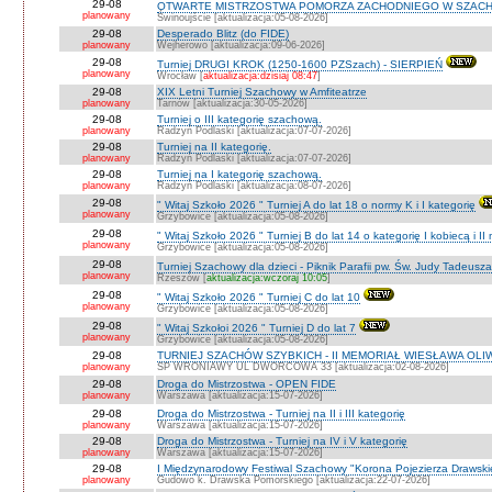
29-08
OTWARTE MISTRZOSTWA POMORZA ZACHODNIEGO W SZACH
planowany
Świnoujście [aktualizacja:05-08-2026]
29-08
Desperado Blitz (do FIDE)
planowany
Wejherowo [aktualizacja:09-06-2026]
29-08
Turniej DRUGI KROK (1250-1600 PZSzach) - SIERPIEŃ
planowany
Wrocław [
aktualizacja:dzisiaj 08:47
]
29-08
XIX Letni Turniej Szachowy w Amfiteatrze
planowany
Tarnów [aktualizacja:30-05-2026]
29-08
Turniej o III kategorię szachową.
planowany
Radzyń Podlaski [aktualizacja:07-07-2026]
29-08
Turniej na II kategorię.
planowany
Radzyń Podlaski [aktualizacja:07-07-2026]
29-08
Turniej na I kategorię szachową.
planowany
Radzyń Podlaski [aktualizacja:08-07-2026]
29-08
" Witaj Szkoło 2026 " Turniej A do lat 18 o normy K i I kategorię
planowany
Grzybowice [aktualizacja:05-08-2026]
29-08
" Witaj Szkoło 2026 " Turniej B do lat 14 o kategorię I kobiecą i I
planowany
Grzybowice [aktualizacja:05-08-2026]
29-08
Turniej Szachowy dla dzieci - Piknik Parafii pw. Św. Judy Tadeus
planowany
Rzeszów [
aktualizacja:wczoraj 10:05
]
29-08
" Witaj Szkoło 2026 " Turniej C do lat 10
planowany
Grzybowice [aktualizacja:05-08-2026]
29-08
" Witaj Szkołoi 2026 " Turniej D do lat 7
planowany
Grzybowice [aktualizacja:05-08-2026]
29-08
TURNIEJ SZACHÓW SZYBKICH - II MEMORIAŁ WIESŁAWA OLI
planowany
SP WRONIAWY UL DWORCOWA 33 [aktualizacja:02-08-2026]
29-08
Droga do Mistrzostwa - OPEN FIDE
planowany
Warszawa [aktualizacja:15-07-2026]
29-08
Droga do Mistrzostwa - Turniej na II i III kategorię
planowany
Warszawa [aktualizacja:15-07-2026]
29-08
Droga do Mistrzostwa - Turniej na IV i V kategorię
planowany
Warszawa [aktualizacja:15-07-2026]
29-08
I Międzynarodowy Festiwal Szachowy "Korona Pojezierza Drawski
planowany
Gudowo k. Drawska Pomorskiego [aktualizacja:22-07-2026]