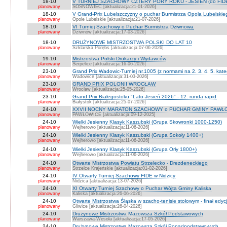
18-10
V TURNIEJ SZACHOWY CZTERY PORY ROKU - JESIEŃ (do FID
planowany
SOSNOWIEC [aktualizacja:21-01-2026]
18-10
V Grand-Prix Lubelszczyzny o puchar Burmistrza Opola Lubelskie
planowany
Opole Lubelskie [aktualizacja:21-07-2026]
18-10
VI Turniej Szachowy o Puchar Burmistrza Dziwnowa
planowany
Dziwnów [aktualizacja:17-03-2026]
18-10
DRUŻYNOWE MISTRZOSTWA POLSKI DO LAT 10
planowany
Szklarska Porębs [aktualizacja:07-06-2026]
19-10
Mistrzostwa Polski Drukarzy i Wydawców
planowany
Serpelice [aktualizacja:16-06-2026]
23-10
Grand Prix Wadowic-Turniej nr.1005 (z normami na 2. 3. 4. 5. kate
planowany
Wadowice [aktualizacja:31-03-2026]
23-10
GRAND PRIX POLONII WROCŁAW
planowany
Wrocław [aktualizacja:25-05-2026]
23-10
Grand Prix Białegostoku "Lato-Jesień 2026" - 12. runda rapid
planowany
Białystok [aktualizacja:25-07-2026]
24-10
XXVII NOCNY MARATON SZACHOWY o PUCHAR GMINY PAWŁOW
planowany
PAWŁOWICE [aktualizacja:09-12-2025]
24-10
Wielki Jesienny Klasyk Kaszubski (Grupa Skowronki 1000-1250)
planowany
Wejherowo [aktualizacja:11-06-2026]
24-10
Wielki Jesienny Klasyk Kaszubski (Grupa Sokoły 1400+)
planowany
Wejherowo [aktualizacja:11-06-2026]
24-10
Wielki Jesienny Klasyk Kaszubski (Grupa Orły 1800+)
planowany
Wejherowo [aktualizacja:11-06-2026]
24-10
Otwarte Mistrzostwa Powiatu Strzelecko - Drezdeneckiego
planowany
Strzelce Krajeńskie [aktualizacja:01-02-2026]
24-10
IV Otwarty Turniej Szachowy FIDE w Nidzicy
planowany
Nidzica [aktualizacja:13-07-2026]
24-10
XI Otwarty Turniej Szachowy o Puchar Wójta Gminy Kaliska
planowany
Kaliska [aktualizacja:26-06-2026]
24-10
Otwarte Mistrzostwa Śląska w szacho-tenisie stołowym - finał edyc
planowany
Gliwice [aktualizacja:26-04-2026]
24-10
Drużynowe Mistrzostwa Mazowsza Szkół Podstawowych
planowany
Warszawa-Wesoła [aktualizacja:17-05-2026]
24-10
Drużynowe Mistrzostwa Mazowsza Szkół Ponadpodstawowych