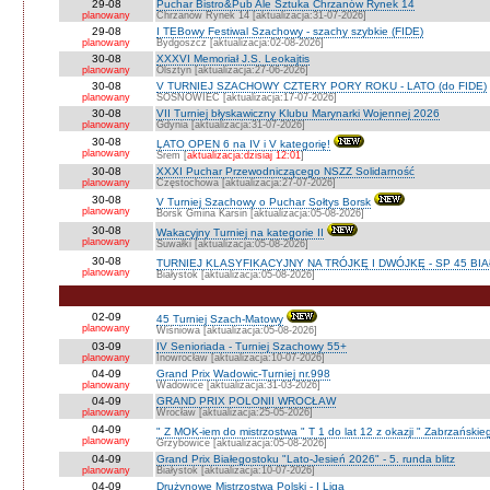
29-08
Puchar Bistro&Pub Ale Sztuka Chrzanów Rynek 14
planowany
Chrzanów Rynek 14 [aktualizacja:31-07-2026]
29-08
I TEBowy Festiwal Szachowy - szachy szybkie (FIDE)
planowany
Bydgoszcz [aktualizacja:02-08-2026]
30-08
XXXVI Memoriał J.S. Leokajtis
planowany
Olsztyn [aktualizacja:27-06-2026]
30-08
V TURNIEJ SZACHOWY CZTERY PORY ROKU - LATO (do FIDE)
planowany
SOSNOWIEC [aktualizacja:17-07-2026]
30-08
VII Turniej błyskawiczny Klubu Marynarki Wojennej 2026
planowany
Gdynia [aktualizacja:31-07-2026]
30-08
LATO OPEN 6 na IV i V kategorię!
planowany
Śrem [
aktualizacja:dzisiaj 12:01
]
30-08
XXXI Puchar Przewodniczącego NSZZ Solidarność
planowany
Częstochowa [aktualizacja:27-07-2026]
30-08
V Turniej Szachowy o Puchar Sołtys Borsk
planowany
Borsk Gmina Karsin [aktualizacja:05-08-2026]
30-08
Wakacyjny Turniej na kategorie II
planowany
Suwałki [aktualizacja:05-08-2026]
30-08
TURNIEJ KLASYFIKACYJNY NA TRÓJKĘ I DWÓJKĘ - SP 45 BI
planowany
Białystok [aktualizacja:05-08-2026]
02-09
45 Turniej Szach-Matowy
planowany
Wiśniowa [aktualizacja:05-08-2026]
03-09
IV Senioriada - Turniej Szachowy 55+
planowany
Inowrocław [aktualizacja:10-07-2026]
04-09
Grand Prix Wadowic-Turniej nr.998
planowany
Wadowice [aktualizacja:31-03-2026]
04-09
GRAND PRIX POLONII WROCŁAW
planowany
Wrocław [aktualizacja:25-05-2026]
04-09
" Z MOK-iem do mistrzostwa " T 1 do lat 12 z okazji " Zabrzańskie
planowany
Grzybowice [aktualizacja:05-08-2026]
04-09
Grand Prix Białegostoku "Lato-Jesień 2026" - 5. runda blitz
planowany
Białystok [aktualizacja:10-07-2026]
04-09
Drużynowe Mistrzostwa Polski - I Liga