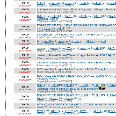
19-09
III Mistrzostwa Polski Księgowych i Biegłych Rewidentów - turniej d
planowany
Białystok [aktualizacja:04-08-2026]
19-09
III Indywidualne Mistrzostwa Polski Księgowych i Biegłych Rewid
planowany
Białystok [aktualizacja:04-08-2026]
ROZPOCZĘCIE ROKU SZKOLNEGO 2026 ZE SŁUPSKĄ AKADEMIĄ 
19-09
kategorię kobiecą
planowany
Słupsk [aktualizacja:02-06-2026]
ROZPOCZĘCIE ROKU SZKOLNEGO 2026 ZE SŁUPSKĄ AKADEMIĄ
19-09
na I i k (zgłoszony do FIDE)
planowany
Słupsk [aktualizacja:03-07-2026]
19-09
SZACHOWE PORY ROKU W ŻYWCU - TURNIEJ LETNI 2026 dla dzie
planowany
ŻYWIEC [aktualizacja:25-07-2026]
19-09
IV Turniej Szachowy o Puchar Burmistrza Dukli - Turniej C
planowany
Dukla [aktualizacja:02-06-2026]
19-09
Jesienny Pilawski Turniej Weekendowy o Puchar �HUSARII� 2026
planowany
Pilawa [aktualizacja:22-06-2026]
19-09
Jesienny Pilawski Turniej Weekendowy o Puchar �HUSARII� 2026
planowany
Pilawa [aktualizacja:22-06-2026]
19-09
Jesienny Pilawski Turniej Weekendowy o Puchar �HUSARII� 2026
planowany
Pilawa [aktualizacja:28-05-2026]
19-09
IV Turniej Szachowy o Puchar Burmistrza Dukli - Turniej A
planowany
Dukla [aktualizacja:02-06-2026]
ROZPOCZĘCIE ROKU SZKOLNEGO 2026 ZE SŁUPSKĄ AKADEMI
19-09
kategorię kobiecą
planowany
Słupsk [aktualizacja:02-06-2026]
ROZPOCZĘCIE ROKU SZKOLNEGO 2026 ZE SŁUPSKĄ AKADEMI
19-09
kategorię kobiecą (juniorzy od 13 lat oraz seniorzy)
planowany
Słupsk [aktualizacja:05-08-2026]
ROZPOCZĘCIE ROKU SZKOLNEGO 2025 ZE SŁUPSKĄ AKADEMI
19-09
kategorię kobiecą (juniorzy do 12 lat)
planowany
Słupsk [aktualizacja:02-06-2026]
19-09
PAWŁOWICKI OTWARTY TURNIEJ dla DZIECI do LAT 13 o III II i I
planowany
PAWŁOWICE [aktualizacja:24-06-2026]
19-09
PAWŁOWICKI KLASYFIKACYJNY OTWARTY TURNIEJ NA II KATEG
planowany
PAWŁOWICE [aktualizacja:24-06-2026]