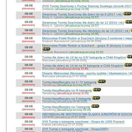
planowany
Jordanów [
aktualizacja:wczoraj 19:43
]
08-08
XVIII Turniej Szachowy o Puchar Starosty Suskiego (rocznik 2017 
planowany
Jordanów [
aktualizacja:wczoraj 13:26
]
08-08
Sierpniowy Turniej Szachowy dla dzieci do lat 9 (2017 i mł.)
planowany
Mosty k. Lęborka [
aktualizacja:wczoraj 16:57
]
08-08
Sierpniowy Turniej Szachowy dla dzieci do lat 12 (2014 i mł.)
planowany
Mosty k. Lęborka [
aktualizacja:wczoraj 16:57
]
08-08
Sierpniowy Turniej Szachowy dla młodzieży do lat 16 (2010 i mł.)
planowany
Mosty k. Lęborka [
aktualizacja:wczoraj 16:58
]
08-08
Mistrzostwa Polski Rodzin w Szachach (drużyny 2-osobowe I miejs
planowany
Grodzisk Mazowieckiz [aktualizacja:04-08-2026]
Mistrzostwa Polski Rodzin w Szachach - grupa B (drużyny 2-osobo
08-08
planowany
Grodzisk Mazowiecki [
aktualizacja:wczoraj 19:32
]
08-08
Turniej dla dzieci do 14 lat na V-IV kategorię w Child Kingdom
planowany
Warszawa [aktualizacja:05-08-2026]
08-08
Turniej dla dzieci do 14 lat na IV kategorię w Child Kingdom
planowany
Warszawa [
aktualizacja:dzisiaj 10:40
]
08-08
Otwarte Mistrzostwa Warszawy - szachy szybkie / błyskawiczne / k
planowany
Warszawa [aktualizacja:27-07-2026]
08-08
Turniej klasyfikacyjny na V i IV kategorię
planowany
Tarnobrzeg [
aktualizacja:wczoraj 09:51
]
08-08
Turniej klasyfikacyjny na III kategorię
planowany
Tarnobrzeg [
aktualizacja:dzisiaj 11:02
]
08-08
Turniej klasyfikacyjny na II kategorię
planowany
Tarnobrzeg [aktualizacja:05-08-2026]
08-08
Turniej klasyfikaxyjny na I kategorię
planowany
Tarnobrzeg [
aktualizacja:wczoraj 09:20
]
08-08
INDYWIDUALNE MISTRZOSTWA ŚLĄSKA JUNIORÓW W SZACHAC
planowany
USTROŃ [aktualizacja:25-07-2026]
08-08
XVII Turniej o kategorie szachowe - Grupa do 1400 Pzszach
planowany
Kraków [aktualizacja:27-07-2026]
08-08
XVII Turniej o kategorie szachowe - Grupa1600+