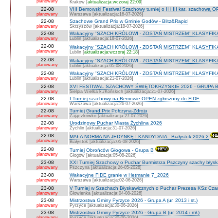
planowany
Kraków [
aktualizacja:wczoraj 22:09
]
22-08
VIII Bemowski Festiwal Szachowy turniej o II i III kat. szachową 
planowany
Warszawa [aktualizacja:16-07-2026]
22-08
Szachowe Grand Prix w Gminie Godów - Blitz&Rapid
planowany
Skrzyszów [aktualizacja:18-07-2026]
22-08
Wakacyjny "SZACH KRÓLOWI - ZOSTAŃ MISTRZEM" KLASYFIK
planowany
Lublin [aktualizacja:18-07-2026]
22-08
Wakacyjny "SZACH KRÓLOWI - ZOSTAŃ MISTRZEM" KLASYFIK
planowany
Lublin [
aktualizacja:wczoraj 22:18
]
22-08
Wakacyjny "SZACH KRÓLOWI - ZOSTAŃ MISTRZEM" KLASYFI
planowany
Lublin [aktualizacja:05-08-2026]
22-08
Wakacyjny "SZACH KRÓLOWI - ZOSTAŃ MISTRZEM" KLASYFIKA
planowany
Lublin [aktualizacja:21-07-2026]
22-08
XVI FESTIWAL SZACHOWY ŚWIĘTOKRZYSKIE 2026 - GRUPA 
planowany
Sielpia Wielka k./Końskich [aktualizacja:21-07-2026]
22-08
I Turniej szachowy na Bemowie OPEN zgłoszony do FIDE
planowany
Warszawa [aktualizacja:26-07-2026]
22-08
Turniej Grand Prix Połczyna-Zdroju
planowany
Zajączkówko [aktualizacja:27-07-2026]
22-08
Urodzinowy Puchar Miasta Żychlina 2026
planowany
Żychlin [aktualizacja:31-07-2026]
22-08
MAŁA NORMA NA JEDYNKĘ I KANDYDATA - Białystok 2026-2
planowany
Białystok [aktualizacja:05-08-2026]
22-08
Turniej Obrońców Głogowa - Grupa B
planowany
Głogów [aktualizacja:05-08-2026]
23-08
XXI Turniej Szachowy o Puchar Burmistrza Pszczyny szachy błys
planowany
Pszczyna [aktualizacja:26-05-2026]
23-08
Wakacyjne FIDE granie w Hetmanie 7_2026
planowany
Warszawa [aktualizacja:02-06-2026]
23-08
V Turniej w Szachach Błyskawicznych o Puchar Prezesa KSz Cza
planowany
Głowienka [aktualizacja:04-08-2026]
23-08
Mistrzostwa Gminy Pyrzyce 2026 - Grupa A (ur. 2013 i st.)
planowany
Pyrzyce [aktualizacja:30-06-2026]
23-08
Mistrzostwa Gminy Pyrzyce 2026 - Grupa B (ur. 2014 i mł.)
planowany
Pyrzyce [aktualizacja:30-06-2026]