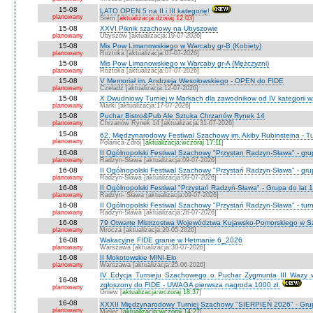
15-08
LATO OPEN 5 na II i III kategorię!
planowany
Śrem [
aktualizacja:dzisiaj 12:03
]
15-08
XXVI Piknik szachowy na Ubyszowie
planowany
Ubyszów [aktualizacja:19-07-2026]
15-08
Mis Pow Limanowskiego w Warcaby gr-B (Kobiety)
planowany
Roztoka [aktualizacja:07-07-2026]
15-08
Mis Pow Limanowskiego w Warcaby gr-A (Mężczyzni)
planowany
Roztoka [aktualizacja:07-07-2026]
15-08
V Memoriał im. Andrzeja Wesołowskiego - OPEN do FIDE
planowany
Czeladź [aktualizacja:12-07-2026]
15-08
X Dwudniowy Turniej w Markach dla zawodnikow od IV kategorii 
planowany
Marki [aktualizacja:17-07-2026]
15-08
Puchar Bistro&Pub Ale Sztuka Chrzanów Rynek 14
planowany
Chrzanów Rynek 14 [aktualizacja:31-07-2026]
15-08
62. Międzynarodowy Festiwal Szachowy im. Akiby Rubinsteina - Tu
planowany
Polanica-Zdrój [
aktualizacja:wczoraj 17:11
]
16-08
II Ogólnopolski Festiwal Szachowy "Przystan Radzyn-Sława" - gr
planowany
Radzyn-Sława [aktualizacja:09-07-2026]
16-08
II Ogólnopolski Festiwal Szachowy "Przystań Radzyn-Sława" - gru
planowany
Radzyn-Sława [aktualizacja:09-07-2026]
16-08
II Ogólnopolski Festiwal "Przystań Radzyń-Sława" - Grupa do lat 
planowany
Radzyn- Sława [aktualizacja:09-07-2026]
16-08
II Ogólnopolski Festiwal Szachowy "Przystań Radzyn-Sława" - turni
planowany
Radzyń-Sława [aktualizacja:26-07-2026]
16-08
79 Otwarte Mistrzostwa Województwa Kujawsko-Pomorskiego w Sz
planowany
Mrocza [aktualizacja:20-05-2026]
16-08
Wakacyjne FIDE granie w Hetmanie 6_2026
planowany
Warszawa [aktualizacja:30-07-2026]
16-08
II Mokotowskie MINI-Elo
planowany
Warszawa [aktualizacja:25-06-2026]
IV Edycja Turnieju Szachowego o Puchar Zygmunta III Wazy w
16-08
zgłoszony do FIDE - UWAGA pierwsza nagroda 1000 zł.
planowany
Gniew [
aktualizacja:wczoraj 18:37
]
16-08
XXXII Międzynarodowy Turniej Szachowy "SIERPIEŃ 2026" - Grup
planowany
Mielec [
aktualizacja:wczoraj 14:27
]