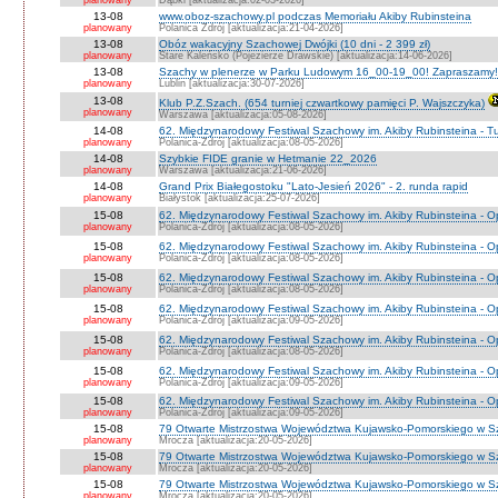
planowany
Dąbki [aktualizacja:02-03-2026]
13-08
www.oboz-szachowy.pl podczas Memoriału Akiby Rubinsteina
planowany
Polanica Zdrój [aktualizacja:21-04-2026]
13-08
Obóz wakacyjny Szachowej Dwójki (10 dni - 2 399 zł)
planowany
Stare Kaleńsko (Pojezierze Drawskie) [aktualizacja:14-06-2026]
13-08
Szachy w plenerze w Parku Ludowym 16_00-19_00! Zapraszamy!
planowany
Lublin [aktualizacja:30-07-2026]
13-08
Klub P.Z.Szach. (654 turniej czwartkowy pamięci P. Wajszczyka)
planowany
Warszawa [aktualizacja:05-08-2026]
14-08
62. Międzynarodowy Festiwal Szachowy im. Akiby Rubinsteina - Tu
planowany
Polanica-Zdrój [aktualizacja:08-05-2026]
14-08
Szybkie FIDE granie w Hetmanie 22_2026
planowany
Warszawa [aktualizacja:21-06-2026]
14-08
Grand Prix Białegostoku "Lato-Jesień 2026" - 2. runda rapid
planowany
Białystok [aktualizacja:25-07-2026]
15-08
62. Międzynarodowy Festiwal Szachowy im. Akiby Rubinsteina - O
planowany
Polanica-Zdrój [aktualizacja:08-05-2026]
15-08
62. Międzynarodowy Festiwal Szachowy im. Akiby Rubinsteina - 
planowany
Polanica-Zdrój [aktualizacja:08-05-2026]
15-08
62. Międzynarodowy Festiwal Szachowy im. Akiby Rubinsteina - O
planowany
Polanica-Zdrój [aktualizacja:08-05-2026]
15-08
62. Międzynarodowy Festiwal Szachowy im. Akiby Rubinsteina - O
planowany
Polanica-Zdrój [aktualizacja:09-05-2026]
15-08
62. Międzynarodowy Festiwal Szachowy im. Akiby Rubinsteina - O
planowany
Polanica-Zdrój [aktualizacja:08-05-2026]
15-08
62. Międzynarodowy Festiwal Szachowy im. Akiby Rubinsteina - 
planowany
Polanica-Zdrój [aktualizacja:09-05-2026]
15-08
62. Międzynarodowy Festiwal Szachowy im. Akiby Rubinsteina - 
planowany
Polanica-Zdrój [aktualizacja:09-05-2026]
15-08
79 Otwarte Mistrzostwa Województwa Kujawsko-Pomorskiego w S
planowany
Mrocza [aktualizacja:20-05-2026]
15-08
79 Otwarte Mistrzostwa Województwa Kujawsko-Pomorskiego w 
planowany
Mrocza [aktualizacja:20-05-2026]
15-08
79 Otwarte Mistrzostwa Województwa Kujawsko-Pomorskiego w Sz
planowany
Mrocza [aktualizacja:20-05-2026]