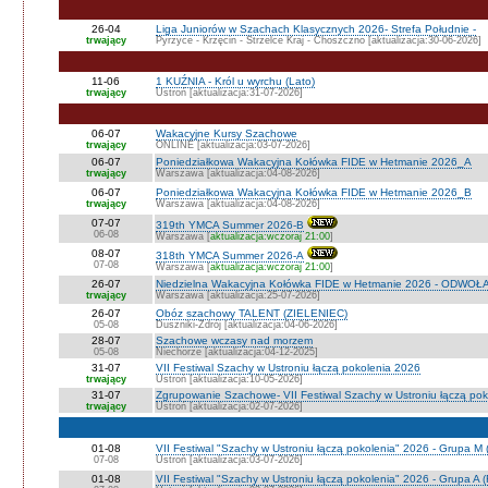
26-04
Liga Juniorów w Szachach Klasycznych 2026- Strefa Południe -
trwający
Pyrzyce - Krzęcin - Strzelce Kraj - Choszczno [aktualizacja:30-06-2026]
11-06
1 KUŹNIA - Król u wyrchu (Lato)
trwający
Ustroń [aktualizacja:31-07-2026]
06-07
Wakacyjne Kursy Szachowe
trwający
ONLINE [aktualizacja:03-07-2026]
06-07
Poniedziałkowa Wakacyjna Kołówka FIDE w Hetmanie 2026_A
trwający
Warszawa [aktualizacja:04-08-2026]
06-07
Poniedziałkowa Wakacyjna Kołówka FIDE w Hetmanie 2026_B
trwający
Warszawa [aktualizacja:04-08-2026]
07-07
319th YMCA Summer 2026-B
06-08
Warszawa [
aktualizacja:wczoraj 21:00
]
08-07
318th YMCA Summer 2026-A
07-08
Warszawa [
aktualizacja:wczoraj 21:00
]
26-07
Niedzielna Wakacyjna Kołówka FIDE w Hetmanie 2026 - ODWOŁ
trwający
Warszawa [aktualizacja:25-07-2026]
26-07
Obóz szachowy TALENT (ZIELENIEC)
05-08
Duszniki-Zdrój [aktualizacja:04-06-2026]
28-07
Szachowe wczasy nad morzem
05-08
Niechorze [aktualizacja:04-12-2025]
31-07
VII Festiwal Szachy w Ustroniu łączą pokolenia 2026
trwający
Ustroń [aktualizacja:10-05-2026]
31-07
Zgrupowanie Szachowe- VII Festiwal Szachy w Ustroniu łączą po
trwający
Ustroń [aktualizacja:02-07-2026]
01-08
VII Festiwal "Szachy w Ustroniu łączą pokolenia" 2026 - Grupa M
07-08
Ustroń [aktualizacja:03-07-2026]
01-08
VII Festiwal "Szachy w Ustroniu łączą pokolenia" 2026 - Grupa A