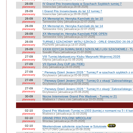
26-09
IV Grand Prix Inowrocławia w Szachach Szybkich turniej 7
planowany
Inowrocław [aktualizacja:28-06-2026]
26-09
I Grand Prix Inowrocławia do lat 12 turniej 7
planowany
Inowrocław [aktualizacja:28-06-2026]
26-09
XX Memoriał im. Henryka Karnówki do lat 10
planowany
Tarnowskie Góry [aktualizacja:22-07-2026]
26-09
XX Memoriał im. Henryka Karnówki do lat 14
planowany
Tarnowskie Góry [aktualizacja:22-07-2026]
26-09
XX Memoriał im. Henryka Karnówki FIDE OPEN
planowany
Tarnowskie Góry [aktualizacja:22-07-2026]
26-09
TURNIEJ SZACHOWY WITAJ SZKOŁO - ORLE GNIAZDO 26.09.2
planowany
POZNAŃ [aktualizacja:14-07-2026]
26-09
XXXIII EDYCJA SUWALSKIEJ SZKOLNEJ LIGI SZACHOWEJ - TU
planowany
Suwałki Plaza [aktualizacja:21-07-2026]
27-09
VIII Turniej błyskawiczny Klubu Marynarki Wojennej 2026
planowany
Gdynia [aktualizacja:01-08-2026]
27-09
VII Dymok Żory CUP (do FIDE)
planowany
Żory [aktualizacja:24-03-2026]
27-09
" Pierwszy Dzień Jesieni 2026 " Turniej F w szachach szybkich z 
planowany
Grzybowice [aktualizacja:05-08-2026]
27-09
" Pierwszy Dzień Jesieni 2026 " Turniej G z okazji "Zabrzańskiego
planowany
Grzybowice [aktualizacja:05-08-2026]
27-09
" Pierwszy Dzień Jesieni 2026 " Turniej H z okazji "Zabrzańskiego
planowany
Grzybowice [aktualizacja:05-08-2026]
30-09
Nocne Internetowe Grand Prix Wadowic - Turniej nr 21
planowany
Wadowice / chess.com [aktualizacja:10-03-2026]
02-10
Grand Prix Wadowic-Turniej nr.1003 (turniej z normami na 5 i 4 kat
planowany
Wadowice [aktualizacja:31-03-2026]
02-10
GRAND PRIX POLONII WROCŁAW
planowany
Wrocław [aktualizacja:25-05-2026]
02-10
Weekendowe szkolenie szachowe w Sztutowie
planowany
SZTUTOWO [aktualizacja:05-08-2026]