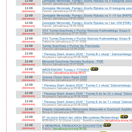
12-09
Zamojskie Memoriały: Pamięci Józefa Rybaka na II kategorię sza
planowany
Zamość [aktualizacja:18-05-2026]
12-09
Zamojskie Memoriały: Pamięci Józefa Rybaka na III kategorię sz
planowany
Zamość [aktualizacja:18-05-2026]
12-09
Zamojskie Memoriały: Pamięci Józefa Rybaka na V i IV kat (RAPI
planowany
Zamość [aktualizacja:18-05-2026]
12-09
Zamojskie Memoriały: Pamięci Józefa Rybaka na I kat i KM (FIDE)
planowany
Zamość [aktualizacja:18-05-2026]
12-09
XXV Turniej Szachowy o Puchar Starosty Krakowskiego Grupa A
planowany
Zabierzów [aktualizacja:27-07-2026]
12-09
XXV Turniej Szachowy o Puchar Starosty Krakowskiego Grupa B
planowany
Zabierzów [aktualizacja:27-07-2026]
12-09
Turniej Szachowy o Puchar św. Franciszka
planowany
Chorzów [aktualizacja:18-06-2026]
12-09
" Pierwszy Dzień Jesieni 2026 " Turniej B z okazji " Zabrzańskieg
planowany
Grzybowice [aktualizacja:05-08-2026]
12-09
Memoriał Szachowy Henryka Gudojcia - FIDE
planowany
Giżycko [aktualizacja:22-07-2026]
12-09
WRZEŚNIOWY Turniej o TYSIAKA
planowany
Wrocław [
aktualizacja:dzisiaj 08:47
]
12-09
Szansa Chess Open Rapid 2026
planowany
Warszawa [aktualizacja:07-07-2026]
12-09
" Pierwszy Dzień Jesieni 2026 " Turniej C z okazji "Zabrzańskiego
planowany
Grzybowice [aktualizacja:05-08-2026]
12-09
" Pierwszy Dzień Jesieni 2026 " Turniej D do lat 10 z okazji "Zab
planowany
Grzybowice [aktualizacja:05-08-2026]
12-09
" Pierwszy Dzień Jesieni 2026 " Turniej E do lat 7 z okazji "Zabrz
planowany
Grzybowice [aktualizacja:05-08-2026]
12-09
Otwarte Indywidualne Mistrzostwa Małopolski w Szachach Szybki
planowany
Borzęcin [aktualizacja:24-07-2026]
12-09
87 rocznica śmierci kpt. pilota Mieczysława Medweckiego
planowany
MORAWICA 24 (Gmina Liszki) - Świetlica wiejska [
aktualizacja:dzisiaj 0
12-09
V MEMORIAŁ PRABUCKICH SZACHISTÓW
planowany
Prabuty [
aktualizacja:wczoraj 08:30
]