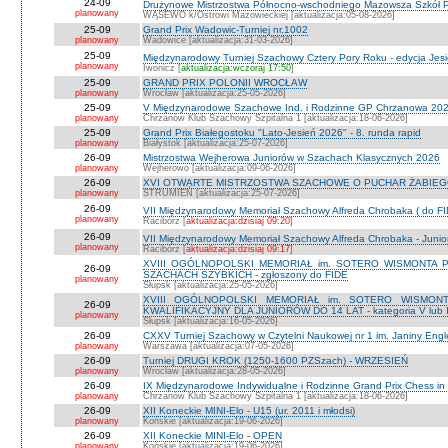
24-09
Drużynowe Mistrzostwa Północno-wschodniego Mazowsza Szkół
planowany
WĄSEWO k/Ostrowi Mazowieckiej [aktualizacja:05-08-2026]
25-09
Grand Prix Wadowic-Turniej nr.1002
planowany
Wadowice [aktualizacja:31-03-2026]
25-09
Międzynarodowy Turniej Szachowy Cztery Pory Roku - edycja Jes
planowany
Iwonicz [
aktualizacja:wczoraj 17:50
]
25-09
GRAND PRIX POLONII WROCŁAW
planowany
Wrocław [aktualizacja:25-05-2026]
25-09
V Międzynarodowe Szachowe Ind. i Rodzinne GP Chrzanowa 2026
planowany
Chrzanów Klub Szachowy Szpitalna 1 [aktualizacja:18-06-2026]
25-09
Grand Prix Białegostoku "Lato-Jesień 2026" - 8. runda rapid
planowany
Białystok [aktualizacja:25-07-2026]
26-09
Mistrzostwa Wejherowa Juniorów w Szachach Klasycznych 2026
planowany
Wejherowo [aktualizacja:09-06-2026]
26-09
XVI OTWARTE MISTRZOSTWA SZACHOWE O PUCHAR ŻABIEGO K
planowany
STRUMIEŃ [aktualizacja:25-07-2026]
26-09
VII Międzynarodowy Memoriał Szachowy Alfreda Chrobaka ( do FI
planowany
Racibórz [
aktualizacja:dzisiaj 09:20
]
26-09
VII Międzynarodowy Memoriał Szachowy Alfreda Chrobaka - Junior
planowany
Racibórz [
aktualizacja:dzisiaj 09:17
]
XVIII OGÓLNOPOLSKI MEMORIAŁ im. SOTERO WISMONTA 
26-09
SZACHACH SZYBKICH - zgłoszony do FIDE
planowany
Słupsk [aktualizacja:25-05-2026]
XVIII OGÓLNOPOLSKI MEMORIAŁ im. SOTERO WISMON
26-09
KWALIFIKACYJNY DLA JUNIORÓW DO 14 LAT - kategoria V lub IV 
planowany
Słupsk [aktualizacja:16-05-2026]
26-09
CXXV Turniej Szachowy w Czytelni Naukowej nr 1 im. Janiny Engler
planowany
Warszawa [aktualizacja:07-05-2026]
26-09
Turniej DRUGI KROK (1250-1600 PZSzach) - WRZESIEŃ
planowany
Wrocław [aktualizacja:28-05-2026]
26-09
IX Międzynarodowe Indywidualne i Rodzinne Grand Prix Chess i
planowany
Chrzanów Klub Szachowy Szpitalna 1 [aktualizacja:18-06-2026]
26-09
XII Koneckie MINI-Elo - U15 (ur. 2011 i młodsi)
planowany
Końskie [aktualizacja:19-06-2026]
26-09
XII Koneckie MINI-Elo - OPEN
planowany
Końskie [aktualizacja:19-06-2026]