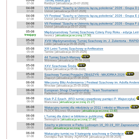
03-08
Turniej Wakacyjny
07-08
Kwidzyn [aktualizacja:20-07-2026]
04-08
VII Festiwal "Szachy w Ustroniu łączą pokolenia" 2026 - Grupa D (
07-08
Ustroń [aktualizacja:03-07-2026]
04-08
VII Festiwal "Szachy w Ustroniu łączą pokolenia" 2026 - Grupa E (
07-08
Ustroń [aktualizacja:03-07-2026]
04-08
VII Festiwal "Szachy w Ustroniu łączą pokolenia" 2026 - Grupa F (
07-08
Ustroń [aktualizacja:03-07-2026]
05-08
Międzynarodowy Turniej Szachowy Cztery Pory Roku - edycja Let
trwający
Iwonicz [
aktualizacja:wczoraj 17:50
]
05-08
XVIII Międzynarodowy Turniej Szachowy im. J. Zukertorta - RAPI
05-08
Lublin [aktualizacja:05-08-2026]
05-08
XIII Letni Turniej Szachowy w Amfiteatrze
05-08
Tarnów [aktualizacja:30-05-2026]
05-08
44 Turniej Szach-Matowy
05-08
Wiśniowa [aktualizacja:05-08-2026]
05-08
XXV Szachowa Środa
05-08
Bytów [aktualizacja:05-08-2026]
05-08
Szachowy Turniej Przyjaźni ZBĄSZYŃ - MAJORKA 2026
05-08
Zbąszyń [aktualizacja:05-08-2026]
06-08
Wieczorny Blitz Anderssena | Festiwal Szachowy im. Adolfa Ande
06-08
Wrocław [aktualizacja:25-05-2026]
06-08
European Shogi Championship - Team Tournament
06-08
Paderborn [aktualizacja:07-07-2026]
06-08
Klub P.Z.Szach. (653 turniej czwartkowy pamięci P. Wajszczyka)
06-08
Warszawa [
aktualizacja:wczoraj 21:27
]
06-08
Wakacyjny turniej dla młodzieży ur 2011 i młodsi w Miszewie
06-08
PŁOCK-Miszewo Murowane [
aktualizacja:wczoraj 13:40
]
06-08
I Turniej dla dzieci w bibliotece publicznej
06-08
Świnoujście [
aktualizacja:wczoraj 17:44
]
06-08
Szachy w plenerze w Parku Ludowym 16_00-19_00! Zapraszamy!
06-08
Lublin [
aktualizacja:wczoraj 18:02
]
06-08
Wakacyjny turniej na II kategorię szachową w Ostrołęce
07-08
Ostrołęka Park Wodny AQARIUM [aktualizacja:05-08-2026]