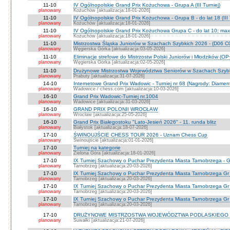
11-10
IV Ogólnopolskie Grand Prix Kożuchowa - Grupa A (III Turniej)
planowany
Kożuchów [aktualizacja:18-01-2026]
11-10
IV Ogólnopolskie Grand Prix Kożuchowa - Grupa B - do lat 18 (III 
planowany
Kożuchów [aktualizacja:18-01-2026]
11-10
IV Ogólnopolskie Grand Prix Kożuchowa Grupa C - do lat 10; max 
planowany
Kożuchów [aktualizacja:18-01-2026]
11-10
Mistrzostwa Śląska Juniorów w Szachach Szybkich 2026 - (D06 
planowany
Węgierska Górka [aktualizacja:03-05-2026]
11-10
Eliminacje strefowe do Mistrzostw Polski Juniorów i Młodzików (O
planowany
Węgierska Górka [aktualizacja:02-05-2026]
11-10
Drużynowe Mistrzostwa Województwa Seniorów w Szachach Szyb
planowany
Prabuty [aktualizacja:31-07-2026]
14-10
Internetowe Grand Prix Wadowic - Turniej nr 68 (Nagrody: Diamen
planowany
Wadowice / chess.com [aktualizacja:10-03-2026]
16-10
Grand Prix Wadowic-Turniej nr.1004
planowany
Wadowice [aktualizacja:31-03-2026]
16-10
GRAND PRIX POLONII WROCŁAW
planowany
Wrocław [aktualizacja:25-05-2026]
16-10
Grand Prix Białegostoku "Lato-Jesień 2026" - 11. runda blitz
planowany
Białystok [aktualizacja:18-07-2026]
17-10
ŚWINOUJŚCIE CHESS TOUR 2026 - Uznam Chess Cup
planowany
Świnoujście [aktualizacja:01-01-2026]
17-10
Turniej na kategorie
planowany
Zielona Góra [aktualizacja:18-01-2026]
17-10
IX Turniej Szachowy o Puchar Prezydenta Miasta Tarnobrzega - G
planowany
Tarnobrzeg [aktualizacja:20-03-2026]
17-10
IX Turniej Szachowy o Puchar Prezydenta Miasta Tarnobrzega Gr
planowany
Tarnobrzeg [aktualizacja:20-03-2026]
17-10
IX Turniej Szachowy o Puchar Prezydenta Miasta Tarnobrzega Gr
planowany
Tarnobrzeg [aktualizacja:20-03-2026]
17-10
IX Turniej Szachowy o Puchar Prezydenta Miasta Tarnobrzega Gr 
planowany
Tarnobrzeg [aktualizacja:20-03-2026]
17-10
DRUŻYNOWE MISTRZOSTWA WOJEWÓDZTWA PODLASKIEGO 
planowany
Suwałki [aktualizacja:21-07-2026]