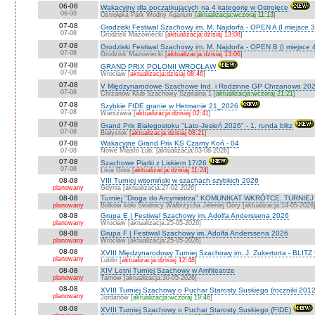
06-08
Wakacyjny dla początkujących na 4 kategorię w Ostrołęce
06-08
Ostrołęka Park Wodny Aqarium [
aktualizacja:wczoraj 11:13
]
07-08
Grodziski Festiwal Szachowy im. M. Najdorfa - OPEN A (I miejsce 
07-08
Grodzisk Mazowiecki [
aktualizacja:dzisiaj 13:08
]
07-08
Grodziski Festiwal Szachowy im. M. Najdorfa - OPEN B (I miejsce 
07-08
Grodzisk Mazowiecki [
aktualizacja:dzisiaj 13:06
]
07-08
GRAND PRIX POLONII WROCŁAW
07-08
Wrocław [
aktualizacja:dzisiaj 08:46
]
07-08
V Międzynarodowe Szachowe Ind. i Rodzinne GP Chrzanowa 202
07-08
Chrzanów Klub Szachowy Szpitalna 1 [
aktualizacja:wczoraj 21:21
]
07-08
Szybkie FIDE granie w Hetmanie 21_2026
07-08
Warszawa [
aktualizacja:dzisiaj 02:41
]
07-08
Grand Prix Białegostoku "Lato-Jesień 2026" - 1. runda blitz
07-08
Białystok [
aktualizacja:dzisiaj 08:21
]
07-08
Wakacyjne Grand Prix KS Czarny Koń - 04
07-08
Nowe Miasto Lub. [aktualizacja:03-08-2026]
07-08
Szachowe Piątki z Liskiem 17/26
07-08
Lisia Góra [
aktualizacja:dzisiaj 11:24
]
08-08
VIII Turniej witomiński w szachach szybkich 2026
planowany
Gdynia [aktualizacja:27-02-2026]
08-08
Turniej "Droga do Arcymistrza" KOMUNIKAT WKRÓTCE. TURNIEJ O V
planowany
Bolków koło Świdnicy Wałbrzycha Jeleniej Góry [aktualizacja:14-05-2026
08-08
Grupa E | Festiwal Szachowy im. Adolfa Anderssena 2026
planowany
Wrocław [aktualizacja:25-05-2026]
08-08
Grupa F | Festiwal Szachowy im. Adolfa Anderssena 2026
planowany
Wrocław [aktualizacja:25-05-2026]
08-08
XVIII Międzynarodowy Turniej Szachowy im. J. Zukertorta - BLITZ
planowany
Lublin [
aktualizacja:dzisiaj 12:48
]
08-08
XIV Letni Turniej Szachowy w Amfiteatrze
planowany
Tarnów [aktualizacja:30-05-2026]
08-08
XVIII Turniej Szachowy o Puchar Starosty Suskiego (roczniki 201
planowany
Jordanów [
aktualizacja:wczoraj 19:46
]
08-08
XVIII Turniej Szachowy o Puchar Starosty Suskiego (FIDE)