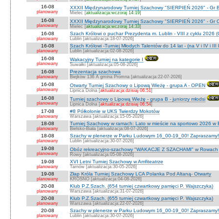
16-08
XXXII Międzynarodowy Turniej Szachowy "SIERPIEŃ 2026" - Gr B
planowany
Mielec [
aktualizacja:wczoraj 14:19
]
16-08
XXXII Międzynarodowy Turniej Szachowy "SIERPIEŃ 2026" - Gr C J
planowany
Mielec [
aktualizacja:wczoraj 14:33
]
16-08
Szach Królowi o puchar Prezydenta m. Lublin - VIII z cyklu 2026
planowany
Lublin [aktualizacja:18-07-2026]
16-08
Szach Królowi -Turniej Młodych Talentów do 14 lat - (na V i IV i III
planowany
Lublin [aktualizacja:02-08-2026]
16-08
Wakacyjny Turniej na kategorie I
planowany
Suwałki [aktualizacja:05-08-2026]
16-08
Prezentacja szachowa
planowany
Biejków 136 A gmina Promna [aktualizacja:22-07-2026]
16-08
Otwarty Turniej Szachowy o Lipową Wieżę - grupa A - OPEN
planowany
Lipnica Dolna [
aktualizacja:dzisiaj 06:51
]
16-08
Turniej szachowy o Lipową Wieżę - grupa B - juniorzy młodsi
planowany
Lipnica Dolna [
aktualizacja:dzisiaj 06:54
]
17-08
#8 Półkolonie w UKS Twierdzy Mokotów
planowany
Warszawa [aktualizacja:15-05-2026]
18-08
Turniej Szachowy w ramach: Lato w mieście na sportowo 2026 w Bie
planowany
Bielsko-Biała [aktualizacja:08-07-2026]
18-08
Szachy w plenerze w Parku Ludowym 16_00-19_00! Zapraszamy!
planowany
Lublin [aktualizacja:30-07-2026]
19-08
Obóz rekreacyjno-szachowy "WAKACJE Z SZACHAMI" w Rowach
planowany
Rowy [aktualizacja:05-08-2026]
19-08
XVI Letni Turniej Szachowy w Amfiteatrze
planowany
Tarnów [aktualizacja:30-05-2026]
19-08
Złap Króla Turniej Szachowy LCA Polanka Pod Altaną- Otwarty
planowany
KROSNO [aktualizacja:04-08-2026]
20-08
Klub P.Z.Szach. (654 turniej czwartkowy pamięci P. Wajszczyka)
planowany
Warszawa [aktualizacja:31-07-2026]
20-08
Klub P.Z.Szach. (655 turniej czwartkowy pamięci P. Wajszczyka)
planowany
Warszawa [aktualizacja:22-07-2026]
20-08
Szachy w plenerze w Parku Ludowym 16_00-19_00! Zapraszamy!
planowany
Lublin [aktualizacja:30-07-2026]