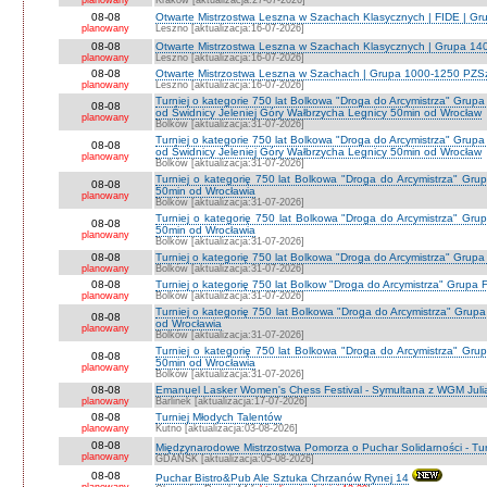
planowany
Kraków [aktualizacja:27-07-2026]
08-08
Otwarte Mistrzostwa Leszna w Szachach Klasycznych | FIDE | G
planowany
Leszno [aktualizacja:16-07-2026]
08-08
Otwarte Mistrzostwa Leszna w Szachach Klasycznych | Grupa 1
planowany
Leszno [aktualizacja:16-07-2026]
08-08
Otwarte Mistrzostwa Leszna w Szachach | Grupa 1000-1250 PZS
planowany
Leszno [aktualizacja:16-07-2026]
Turniej o kategorie 750 lat Bolkowa "Droga do Arcymistrza" G
08-08
od Świdnicy Jeleniej Góry Wałbrzycha Legnicy 50min od Wrocław
planowany
Bolków [aktualizacja:31-07-2026]
Turniej o kategorie 750 lat Bolkowa "Droga do Arcymistrza" G
08-08
od Świdnicy Jeleniej Góry Wałbrzycha Legnicy 50min od Wrocław
planowany
Bolków [aktualizacja:31-07-2026]
Turniej o kategorię 750 lat Bolkowa "Droga do Arcymistrza" Gr
08-08
50min od Wrocławia
planowany
Bolków [aktualizacja:31-07-2026]
Turniej o kategorię 750 lat Bolkowa "Droga do Arcymistrza" Gr
08-08
50min od Wrocławia
planowany
Bolków [aktualizacja:31-07-2026]
08-08
Turniej o kategorię 750 lat Bolkowa "Droga do Arcymistrza" Grup
planowany
Bolków [aktualizacja:31-07-2026]
08-08
Turniej o kategorię 750 lat Bolkow "Droga do Arcymistrza" Grupa F
planowany
Bolków [aktualizacja:31-07-2026]
Turniej o kategorię 750 lat Bolkowa "Droga do Arcymistrza" Gru
08-08
od Wrocławia
planowany
Bolków [aktualizacja:31-07-2026]
Turniej o kategorię 750 lat Bolkowa "Droga do Arcymistrza" Gr
08-08
50min od Wrocławia
planowany
Bolków [aktualizacja:31-07-2026]
08-08
Emanuel Lasker Women's Chess Festival - Symultana z WGM Julią
planowany
Barlinek [aktualizacja:17-07-2026]
08-08
Turniej Młodych Talentów
planowany
Kutno [aktualizacja:03-08-2026]
08-08
Międzynarodowe Mistrzostwa Pomorza o Puchar Solidarności - Tur
planowany
GDAŃSK [aktualizacja:05-08-2026]
08-08
Puchar Bistro&Pub Ale Sztuka Chrzanów Rynej 14