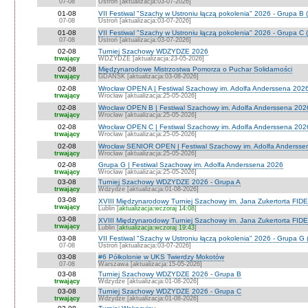
07-08
Ustroń [aktualizacja:03-07-2026]
01-08
VII Festiwal "Szachy w Ustroniu łączą pokolenia" 2026 - Grupa B 
07-08
Ustroń [aktualizacja:03-07-2026]
01-08
VII Festiwal "Szachy w Ustroniu łączą pokolenia" 2026 - Grupa C 
07-08
Ustroń [aktualizacja:03-07-2026]
02-08
Turniej Szachowy WDZYDZE 2026
trwający
WDZYDZE [aktualizacja:23-05-2026]
02-08
Międzynarodowe Mistrzostwa Pomorza o Puchar Solidarności
trwający
GDAŃSK [aktualizacja:03-08-2026]
02-08
Wrocław OPEN A | Festiwal Szachowy im. Adolfa Anderssena 202
trwający
Wrocław [aktualizacja:25-05-2026]
02-08
Wrocław OPEN B | Festiwal Szachowy im. Adolfa Anderssena 202
trwający
Wrocław [aktualizacja:25-05-2026]
02-08
Wrocław OPEN C | Festiwal Szachowy im. Adolfa Anderssena 202
trwający
Wrocław [aktualizacja:25-05-2026]
02-08
Wrocław SENIOR OPEN | Festiwal Szachowy im. Adolfa Andersse
trwający
Wrocław [aktualizacja:25-05-2026]
02-08
Grupa G | Festiwal Szachowy im. Adolfa Anderssena 2026
trwający
Wrocław [aktualizacja:25-05-2026]
03-08
Turniej Szachowy WDZYDZE 2026 - Grupa A
trwający
Wdzydze [aktualizacja:01-08-2026]
03-08
XVIII Międzynarodowy Turniej Szachowy im. Jana Zukertorta FIDE
trwający
Lublin [
aktualizacja:wczoraj 14:08
]
03-08
XVIII Międzynarodowy Turniej Szachowy im. Jana Zukertorta FID
trwający
Lublin [
aktualizacja:wczoraj 19:43
]
03-08
VII Festiwal "Szachy w Ustroniu łączą pokolenia" 2026 - Grupa G 
07-08
Ustroń [aktualizacja:03-07-2026]
03-08
#6 Półkolonie w UKS Twierdzy Mokotów
07-08
Warszawa [aktualizacja:15-05-2026]
03-08
Turniej Szachowy WDZYDZE 2026 - Grupa B
trwający
Wdzydze [aktualizacja:01-08-2026]
03-08
Turniej Szachowy WDZYDZE 2026 - Grupa C
trwający
Wdzydze [aktualizacja:01-08-2026]