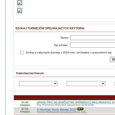
SZUKAJ TURNIEJÓW SPEŁNIAJĄCYCH KRYTERIA:
Status
Typ turnieju:
Szukaj w całej bazie (turnieje z 2026 roku i archiwalne z poprzednich lat)
Kalendarz/archiwum
01-01
GRAND PRIX WOJEWÓDZTWA WARMIŃSKO-MAZURSKIEGO W 
trwający
Woj. Warmińsko-Mazurskie [aktualizacja:30-06-2026]
07-01
IX Memoriał Józefa Matwija 2026
trwający
Gorzów Wielkopolski [aktualizacja:05-08-2026]