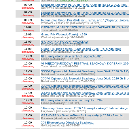
planowany
Sosnowica [
aktualizacja:wczoraj 14:25
]
09-09
Eliminacje Strefowe PL-LU do Finału OOM do lat 12 w 2027 roku 
planowany
Sosnowica [aktualizacja:04-08-2026]
09-09
Eliminacje Strefowe PL-LU do Finału OOM do lat 14 w 2027 roku 
planowany
Sosnowica [aktualizacja:05-08-2026]
09-09
Internetowe Grand Prix Wadowic - Turniej nr 67 (Nagrody: Diamen
planowany
Wadowice / chess.com [aktualizacja:10-03-2026]
11-09
OTWARTE MISTRZOSTWA TORUNIA W SZACHACH BŁYSKAWIC
planowany
Toruń [aktualizacja:01-01-2026]
11-09
Grand Prix Wadowic-Turniej nr.999
planowany
Wadowice [aktualizacja:31-03-2026]
11-09
GRAND PRIX POLONII WROCŁAW
planowany
Wrocław [aktualizacja:25-05-2026]
11-09
Grand Prix Białegostoku "Lato-Jesień 2026" - 6. runda rapid
planowany
Białystok [aktualizacja:25-07-2026]
12-09
IX Turniej witomiński w szchach szybkich 2026
planowany
Gdynia [aktualizacja:19-12-2025]
12-09
VI MIĘDZYNARODOWY FESTIWAL SZACHOWY KOPERNIK 202
planowany
Toruń [aktualizacja:01-01-2026]
12-09
XXXVI Ogólnopolski Memoriał Szachowy Jana Gietki 2026 Gr A 
planowany
Rudnik nad Sanem [aktualizacja:10-02-2026]
12-09
XXXVI Ogólnopolski Memoriał Szachowy Jana Gietki 2026 Gr B 
planowany
Rudnik nad Sanem [aktualizacja:03-08-2026]
12-09
XXXVI Ogólnopolski Memoriał Szachowy Jana Gietki 2026 Gr C Ju
planowany
Rudnik nad Sanem [aktualizacja:03-08-2026]
12-09
XXXVI Ogólnopolski Memoriał Szachowy Jana Gietki 2026 Gr D Jun.
planowany
Rudnik nad Sanem [aktualizacja:03-08-2026]
12-09
IX Turniej witomiński w szachach szybkich 2026
planowany
Gdynia [aktualizacja:13-03-2026]
12-09
" Pierwszy Dzień Jesieni 2026 " Turniej A z okazji " Zabrzańskiego
planowany
Grzybowice [aktualizacja:05-08-2026]
12-09
GRAND PRIX - Szacho-Tenis Stołowy - edycja 2026 - 3 turniej
planowany
Poczesna [aktualizacja:26-04-2026]
12-09
XXI Ekumeniczna Olimpiada Szachowa
planowany
Gorlice [aktualizacja:08-05-2026]