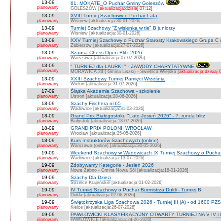
13-09
61. MOKATE_O Puchar Gminy Goleszów
planowany
GOLESZÓW [
aktualizacja:dzisiaj 07:12
]
13-09
XVIII Turniej Szachowy o Puchar Lata
planowany
Wiśniew [aktualizacja:30-01-2026]
13-09
Turniej Szachowy "Z wisienką w tle" B juniorzy
planowany
Wiśniew [aktualizacja:30-01-2026]
13-09
XXV Turniej Szachowy o Puchar Starosty Krakowskiego Grupa C d
planowany
Zabierzów [aktualizacja:27-07-2026]
13-09
Szansa Chess Open Blitz 2026
planowany
Warszawa [aktualizacja:07-07-2026]
13-09
" TURNIEJ dla LAURKI " - ZAWODY CHARYTATYWNE
planowany
MORAWICA 24 ( Gmina Liszki) - Świetlica Wiejska [
aktualizacja:dzisiaj 
13-09
XXIII Szachowy Turniej Pamięci Września
planowany
Wieluń [aktualizacja:31-07-2026]
17-09
Śląska Akademia Szachowa - szkolenie
planowany
Ustroń [aktualizacja:28-06-2026]
18-09
Szachy Fischera nr.65
planowany
Wadowice [aktualizacja:31-03-2026]
18-09
Grand Prix Białegostoku "Lato-Jesień 2026" - 7. runda blitz
planowany
Białystok [aktualizacja:18-07-2026]
18-09
GRAND PRIX POLONII WROCŁAW
planowany
Wrocław [aktualizacja:25-05-2026]
18-09
Kurs Instruktorów Szachowych (online)
planowany
Warszawa (online) [aktualizacja:30-05-2026]
19-09
Weekend Szachowy w Wadowicach IX Turniej Szachowy o Puchar S
planowany
Wadowice [aktualizacja:13-07-2026]
19-09
Zdobywamy Kategorie - Jesień 2026
planowany
Nowe Żabno - Gmina Nowa Sól [aktualizacja:18-01-2026]
19-09
Szachy Dla Dzieci
planowany
Strzelce Krajeńskie [aktualizacja:01-02-2026]
19-09
IV Turniej Szachowy o Puchar Burmistrza Dukli - Turniej B
planowany
Dukla [aktualizacja:02-06-2026]
19-09
Świętokrzyska Liga Szachowa 2026 - Turniej III (A) - od 1600 PZ
planowany
Kielce [aktualizacja:26-07-2026]
19-09
PAWŁOWICKI KLASYFIKACYJNY OTWARTY TURNIEJ NA V IV i I
planowany
PAWŁOWICE [aktualizacja:24-06-2026]