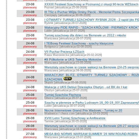
23-08
XXXIII Festiwal Szachowy w Poznaniu) z okazji 90-lecia WZSzach
planowany
Poznań [aktualizacja:25-06-2026]
23-08
III TSz o Puchar Wójta Gminy Piecki - Memoriał Piotra Szczepan
planowany
Cierzpięty [aktualizacja:30-06-2026]
23-08
I OTWARTY TURNIEJ SZACHOWY RYBNIK 2026 - 2 rapid (do FI
planowany
Rybnik [aktualizacja:28-07-2026]
23-08
Wakacyjny FIDE RAPID - "SZACH KRÓLOWI - PIERWSZY KROK" O
planowany
Lublin [aktualizacja:18-07-2026]
23-08
Turniej szachowy dla dzieci na Bemowie ur. 2012 i młodsi
planowany
Warszawa [aktualizacja:26-07-2026]
24-08
I TEBowy Festiwal Szachowy - szachy klasyczne
planowany
Bydgoszcz [aktualizacja:02-08-2026]
24-08
VII Puchar Prezesa ŁZSach
planowany
Rawa Mazowiecka [aktualizacja:05-02-2026]
24-08
#9 Półkolonie w UKS Twierdzy Mokotów
planowany
Warszawa [aktualizacja:15-05-2026]
24-08
Warsztaty szachowe w czasie wakacji na Bemowie (24-25 sierpnia
planowany
Warszawa [aktualizacja:04-06-2026]
WAKACYJNY BLITZ. OTWARTY TURNIEJ SZACHOWY - RO
24-08
SZACHOWĄ
planowany
Słupsk [aktualizacja:05-08-2026]
24-08
Wakacje z UKS Debiut Dziesiątka Olsztyn - od BK do I kat
planowany
Olsztyn [aktualizacja:25-07-2026]
25-08
Turniej Szachów Fischera
planowany
Gliwice [aktualizacja:28-07-2026]
25-08
Szachy w plenerze w Parku Ludowym 16_00-19_00! Zapraszamy!
planowany
Lublin [aktualizacja:30-07-2026]
26-08
Nocne Internetowe Grand Prix Wadowic - Turniej nr 20
planowany
Wadowice / chess.com [aktualizacja:10-03-2026]
26-08
XVIII Letni Turniej Szachowy w Amfiteatrze
planowany
Tarnów [aktualizacja:30-05-2026]
26-08
Warsztaty szachowe w czasie wakacji na Bemowie (26-27 sierpnia
planowany
Warszawa [aktualizacja:04-06-2026]
27-08
MEGA BIG NORMS WARSAW SUMMER '26 WIM ROUND-ROBIN
planowany
Warszawa [aktualizacja:15-07-2026]