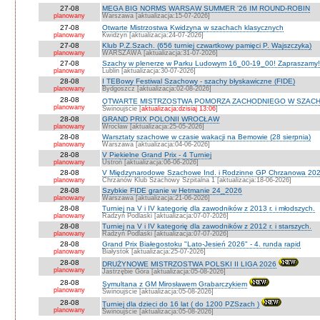
27-08
MEGA BIG NORMS WARSAW SUMMER '26 IM ROUND-ROBIN
planowany
Warszawa [aktualizacja:15-07-2026]
27-08
Otwarte Mistrzostwa Kwidzyna w szachach klasycznych
planowany
Kwidzyn [aktualizacja:24-07-2026]
27-08
Klub P.Z.Szach. (656 turniej czwartkowy pamięci P. Wajszczyka)
planowany
WARSZAWA [aktualizacja:31-07-2026]
27-08
Szachy w plenerze w Parku Ludowym 16_00-19_00! Zapraszamy!
planowany
Lublin [aktualizacja:30-07-2026]
28-08
I TEBowy Festiwal Szachowy - szachy błyskawiczne (FIDE)
planowany
Bydgoszcz [aktualizacja:02-08-2026]
28-08
OTWARTE MISTRZOSTWA POMORZA ZACHODNIEGO W SZACH
planowany
Świnoujście [
aktualizacja:dzisiaj 13:06
]
28-08
GRAND PRIX POLONII WROCŁAW
planowany
Wrocław [aktualizacja:25-05-2026]
28-08
Warsztaty szachowe w czasie wakacji na Bemowie (28 sierpnia)
planowany
Warszawa [aktualizacja:04-06-2026]
28-08
V Piekielne Grand Prix - 4 Turniej
planowany
Ustroń [aktualizacja:06-06-2026]
28-08
V Międzynarodowe Szachowe Ind. i Rodzinne GP Chrzanowa 202
planowany
Chrzanów Klub Szachowy Szpitalna 1 [aktualizacja:18-06-2026]
28-08
Szybkie FIDE granie w Hetmanie 24_2026
planowany
Warszawa [aktualizacja:21-06-2026]
28-08
Turniej na V i IV kategorię dla zawodników z 2013 r. i młodszych.
planowany
Radzyń Podlaski [aktualizacja:07-07-2026]
28-08
Turniej na V i IV kategorię dla zawodników z 2012 r. i starszych.
planowany
Radzyń Podlaski [aktualizacja:07-07-2026]
28-08
Grand Prix Białegostoku "Lato-Jesień 2026" - 4. runda rapid
planowany
Białystok [aktualizacja:25-07-2026]
28-08
DRUŻYNOWE MISTRZOSTWA POLSKI II LIGA 2026
planowany
Jastrzębie Góra [aktualizacja:05-08-2026]
28-08
Symultana z GM Mirosławem Grabarczykiem
planowany
Świnoujście [aktualizacja:05-08-2026]
28-08
Turniej dla dzieci do 16 lat ( do 1200 PZSzach )
planowany
Świnoujście [aktualizacja:05-08-2026]