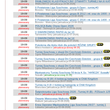
19-09
PAWŁOWICKI KLASYFIKACYJNY OTWARTY TURNIEJ NA III KATEG
planowany
PAWŁOWICE [aktualizacja:24-06-2026]
19-09
II Powiatowa Liga Szachowa - grupa A Open - turniej #3
planowany
Brzesko - Mokrzyska [aktualizacja:23-06-2026]
19-09
II Powiatowa Liga Szachowa - grupa B 2012 i mł. oraz do 1600 - t
planowany
Brzesko - Mokrzyska [aktualizacja:23-06-2026]
19-09
II Powiatowa Liga Szachowa - grupa C 2016 i mł. oraz do 1400 - t
planowany
Brzesko - Mokrzyska [aktualizacja:23-06-2026]
19-09
POLSCA Baltic Chess Open 2026
planowany
Ystad - Świnoujście [aktualizacja:23-06-2026]
19-09
V GWARKOWSKI RAPID do lat 10
planowany
Tarnowskie Góry [aktualizacja:22-07-2026]
19-09
V GWARKOWSKI RAPID do lat 14
planowany
Tarnowskie Góry [aktualizacja:22-07-2026]
19-09
Pokolenia dla klubu klub dla pokoleń RÓŻNE GRUPY
planowany
Wierzchosławice [
aktualizacja:dzisiaj 06:35
]
19-09
Turniej Szachowy z okazji Dni Czechowic-Dziedzic - grupa A
planowany
Ligota Miliardowice [aktualizacja:05-08-2026]
19-09
Turniej Szachowy z okazji Dni Czechowic-Dziedzic - grupa B
planowany
Ligota Miliardowice [aktualizacja:05-08-2026]
19-09
Turniej Szachowy z okazji Dni Czechowic-Dziedzic - grupa C
planowany
Ligota Miliardowice [aktualizacja:05-08-2026]
19-09
Błyskawiczny Turniej Szachowy 50-lecia K.Sz. "HAŃCZA" Suwałki
planowany
Suwałki [
aktualizacja:wczoraj 21:35
]
19-09
Turniej na III (III i II kobiecą) kategorię w Child Kingdom
planowany
Warszawa [aktualizacja:26-07-2026]
19-09
Turniej na II (II i I kobiecą) kategorię w Child Kingdom
planowany
Warszawa [aktualizacja:26-07-2026]
19-09
Świętokrzyska Liga Szachowa 2026 - Turniej III (B) - PZSzach 1
planowany
Kielce [
aktualizacja:dzisiaj 10:35
]
19-09
Otwarte Mistrzostwa Malborka
planowany
Malbork [aktualizacja:05-08-2026]
19-09
Enea Operator Międzyszkolna Liga Szachowa 26/27 - turniej 1
planowany
Łubianka [aktualizacja:02-08-2026]