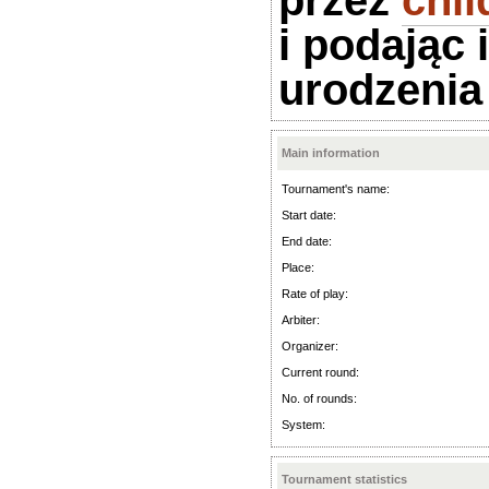
przez
chi
i podając 
urodzenia
Main information
Tournament's name:
Start date:
End date:
Place:
Rate of play:
Arbiter:
Organizer:
Current round:
No. of rounds:
System:
Tournament statistics