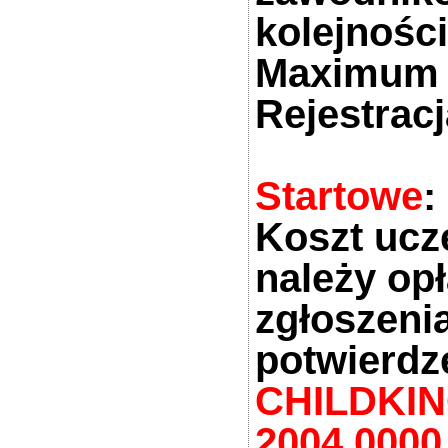
kolejnośc
Maximum 
Rejestrac
Startowe
:
Koszt ucz
należy op
zgłoszeni
potwierdz
CHILDKING
2004 0000