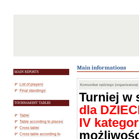
Main informations
MAIN REPORTS
List of players
Komunikat sędziego (organizatora)
Final standings
Turniej w
TOURNAMENT TABLES
dla DZIECI
Table
IV katego
Table according to places
Cross table
możliwości
Cross table according to