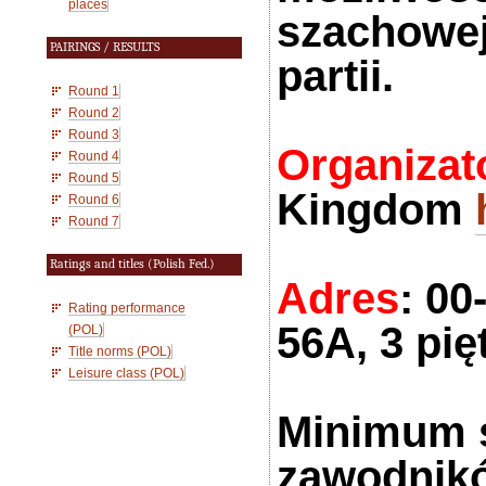
places
szachowe
PAIRINGS / RESULTS
partii
.
Round 1
Round 2
Round 3
Organizat
Round 4
Round 5
Kingdom
Round 6
Round 7
Ratings and titles (Polish Fed.)
Adres
: 0
Rating performance
56A, 3 pię
(POL)
Title norms (POL)
Leisure class (POL)
Minimum s
zawodnikó