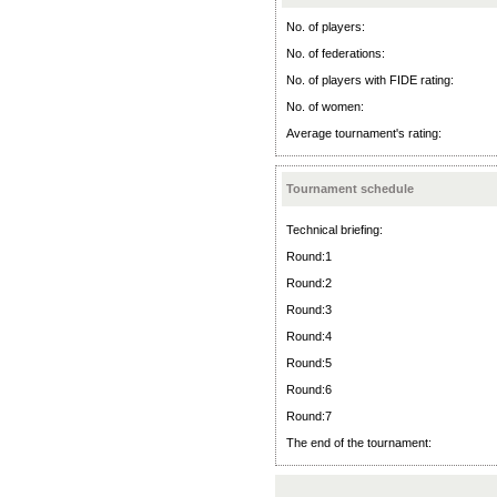
No. of players:
No. of federations:
No. of players with FIDE rating:
No. of women:
Average tournament's rating:
Tournament schedule
Technical briefing:
Round:1
Round:2
Round:3
Round:4
Round:5
Round:6
Round:7
The end of the tournament: