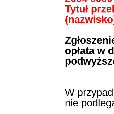
Tytuł prze
(nazwisko)
Zgłoszenie
opłata w 
podwyższ
W przypadk
nie podleg