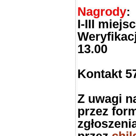
Nagrody
:
I-III miej
Weryfikacj
13.00
Kontakt 5
Z uwagi na
przez for
zgłoszeni