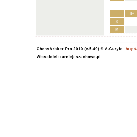
II+
K
M
ChessArbiter Pro 2010 (v.5.49) © A.Curyło
http:
Właściciel: turniejeszachowe.pl