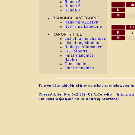
Runda 5
m
Runda 6
K
Runda 7
M
RANKINGI I KATEGORIE
Ranking PZSzach
Normy na kategorie
II+
K
2
RAPORTY FIDE
M
List of rating changes
List of registration
Rating performance
IRL Reports
Final standings
(table)
Cross table
Final standings
Te wyniki znajduj� si� w serwisie turniejowym:
ht
ChessArbiter Pro (v.2.56) (C) A.Cury�o
http://ww
Lic:0084 W�a�ciciel: IA Andrzej Szewczak