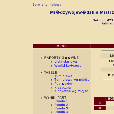
Serwis turniejowy
Mi�dzywojew�dzkie Mistrzo
Sekocin/MZSz
Arbiter
MENU
Li
RAPORTY G��WNE
Li
Lista startowa
Wyniki ko�cowe
TABELE
�red
Turniejowa
Turniejowa wg miejsc
Post�p�w
Klasyczna
Klasyczna wg miejsc
WYNIKI PARTII
HG
Runda 1
K
Runda 2
M
Runda 3
Runda 4