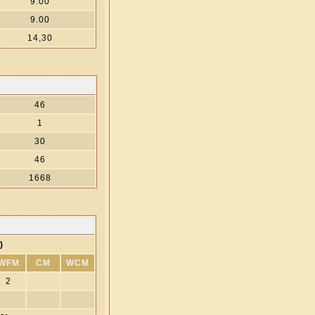
9.00
9.00
14,30
46
1
30
46
1668
)
WFM
CM
WCM
2