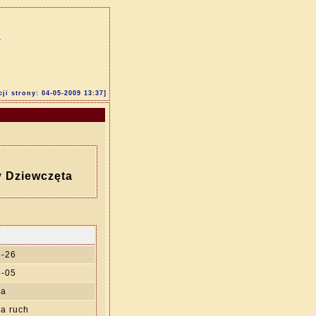
a
cji strony: 04-05-2009 13:37]
y Dziewczęta
4-26
5-05
ia
na ruch