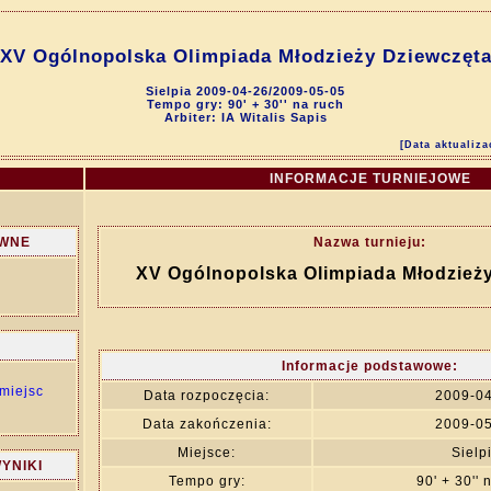
XV Ogólnopolska Olimpiada Młodzieży Dziewczęt
Sielpia 2009-04-26/2009-05-05
Tempo gry: 90' + 30'' na ruch
Arbiter: IA Witalis Sapis
[Data aktualiza
INFORMACJE TURNIEJOWE
ÓWNE
Nazwa turnieju:
XV Ogólnopolska Olimpiada Młodzież
Informacje podstawowe:
miejsc
Data rozpoczęcia:
2009-0
Data zakończenia:
2009-0
Miejsce:
Sielp
YNIKI
Tempo gry:
90' + 30'' 