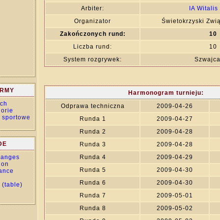
Arbiter:
IA Witalis
Organizator
Świetokrzyski Zw
Zakończonych rund:
10
Liczba rund:
10
System rozgrywek:
Szwajca
ORMY
Harmonogram turnieju:
ch
Odprawa techniczna
2009-04-26
orie
 sportowe
Runda 1
2009-04-27
Runda 2
2009-04-28
DE
Runda 3
2009-04-28
changes
Runda 4
2009-04-29
tion
Runda 5
2009-04-30
ance
Runda 6
2009-04-30
 (table)
Runda 7
2009-05-01
Runda 8
2009-05-02