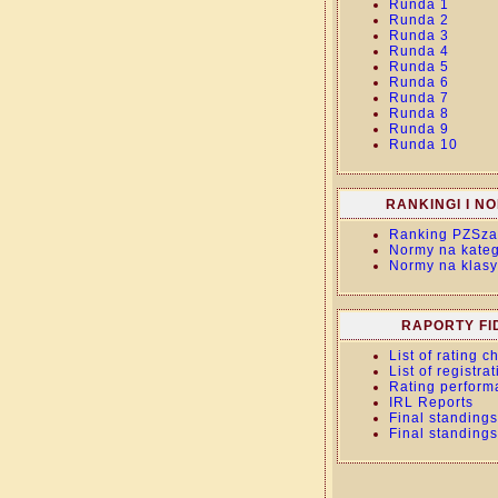
Runda 1
Runda 2
Runda 3
Runda 4
Runda 5
Runda 6
Runda 7
Runda 8
Runda 9
Runda 10
RANKINGI I N
Ranking PZSza
Normy na kateg
Normy na klasy
RAPORTY FI
List of rating 
List of registra
Rating perform
IRL Reports
Final standings
Final standings