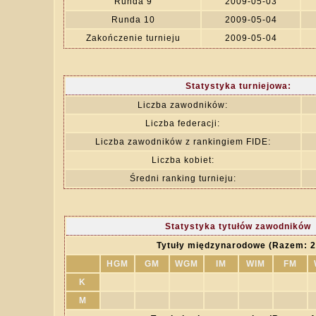
Runda 9
2009-05-03
Runda 10
2009-05-04
Zakończenie turnieju
2009-05-04
Statystyka turniejowa:
Liczba zawodników:
Liczba federacji:
Liczba zawodników z rankingiem FIDE:
Liczba kobiet:
Średni ranking turnieju:
Statystyka tytułów zawodników
Tytuły międzynarodowe (Razem: 2
HGM
GM
WGM
IM
WIM
FM
K
M