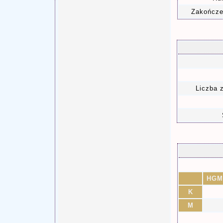
Zakończen
Liczba 
HGM
K
M