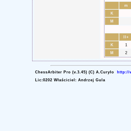
m
K
M
II+
K
1
M
2
ChessArbiter Pro (v.3.45) (C) A.Curyło
http:/
Lic:0202 Właściciel: Andrzej Gula