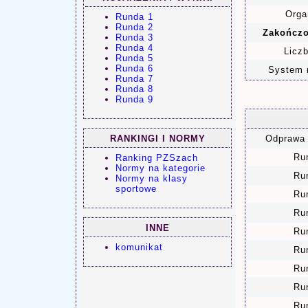
Orga
Runda 1
Runda 2
Zakończo
Runda 3
Runda 4
Liczb
Runda 5
Runda 6
System 
Runda 7
Runda 8
Runda 9
RANKINGI I NORMY
Odprawa 
Ru
Ranking PZSzach
Normy na kategorie
Ru
Normy na klasy
sportowe
Ru
Ru
INNE
Ru
komunikat
Ru
Ru
Ru
Ru