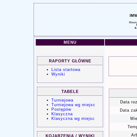
IM
Olszt
A
MENU
RAPORTY GŁÓWNE
Lista startowa
Wyniki
TABELE
Turniejowa
Data ro
Turniejowa wg miejsc
Postępów
Data za
Klasyczna
Klasyczna wg miejsc
Mie
Temp
Arb
KOJARZENIA / WYNIKI