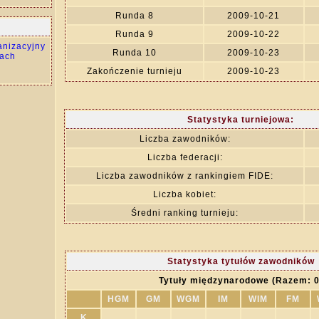
Runda 8
2009-10-21
Runda 9
2009-10-22
anizacyjny
Runda 10
2009-10-23
ach
Zakończenie turnieju
2009-10-23
Statystyka turniejowa:
Liczba zawodników:
Liczba federacji:
Liczba zawodników z rankingiem FIDE:
Liczba kobiet:
Średni ranking turnieju:
Statystyka tytułów zawodników
Tytuły międzynarodowe (Razem: 0
HGM
GM
WGM
IM
WIM
FM
K