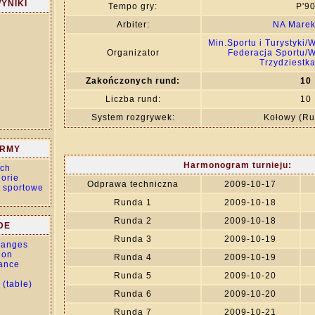
YNIKI
Tempo gry:
P'9
Arbiter:
NA Marek
Min.Sportu i Turystyki
Organizator
Federacja Sportu
Trzydziestka
Zakończonych rund:
10
Liczba rund:
10
System rozgrywek:
Kołowy (R
ORMY
Harmonogram turnieju:
ch
orie
Odprawa techniczna
2009-10-17
 sportowe
Runda 1
2009-10-18
Runda 2
2009-10-18
DE
Runda 3
2009-10-19
changes
tion
Runda 4
2009-10-19
ance
Runda 5
2009-10-20
 (table)
Runda 6
2009-10-20
Runda 7
2009-10-21