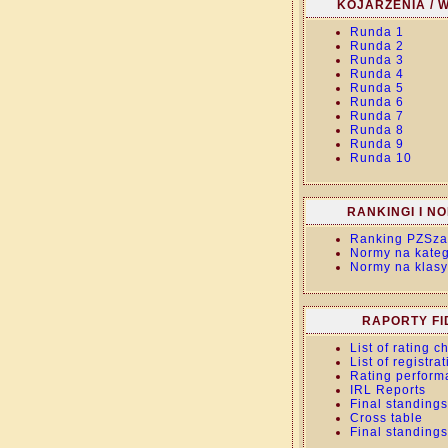
KOJARZENIA / W
Runda 1
Runda 2
Runda 3
Runda 4
Runda 5
Runda 6
Runda 7
Runda 8
Runda 9
Runda 10
RANKINGI I N
Ranking PZSza
Normy na kateg
Normy na klasy
RAPORTY FI
List of rating 
List of registra
Rating perform
IRL Reports
Final standings
Cross table
Final standings