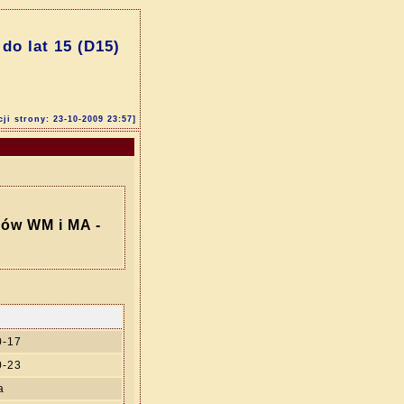
o lat 15 (D15)
cji strony: 23-10-2009 23:57]
rów WM i MA -
)
0-17
0-23
a