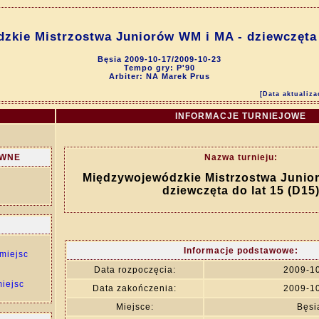
zkie Mistrzostwa Juniorów WM i MA - dziewczęta d
Bęsia 2009-10-17/2009-10-23
Tempo gry: P'90
Arbiter: NA Marek Prus
[Data aktualiza
INFORMACJE TURNIEJOWE
ÓWNE
Nazwa turnieju:
Międzywojewódzkie Mistrzostwa Junio
dziewczęta do lat 15 (D15
Informacje podstawowe:
miejsc
Data rozpoczęcia:
2009-1
iejsc
Data zakończenia:
2009-1
Miejsce:
Bęsi