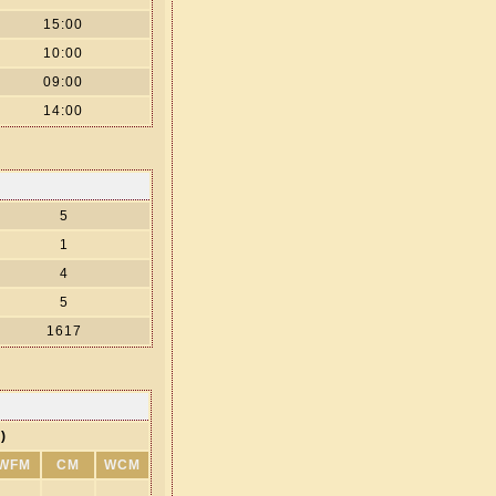
15:00
10:00
09:00
14:00
5
1
4
5
1617
)
WFM
CM
WCM