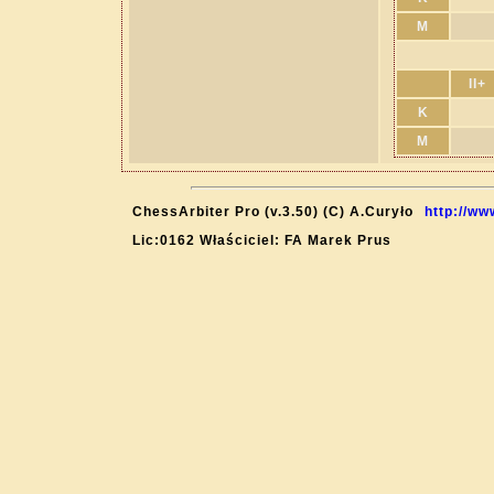
M
II+
K
M
ChessArbiter Pro (v.3.50) (C) A.Curyło
http://ww
Lic:0162 Właściciel: FA Marek Prus