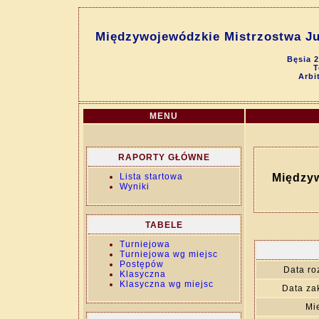
Międzywojewódzkie Mistrzostwa Jun
Bęsia 
T
Arbi
MENU
RAPORTY GŁÓWNE
Lista startowa
Międzyw
Wyniki
TABELE
Turniejowa
Turniejowa wg miejsc
Postępów
Data ro
Klasyczna
Klasyczna wg miejsc
Data za
Mi