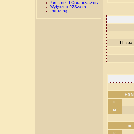
Komunikat Organizacyjny
Wytyczne PZSzach
Partie pgn
Liczba
HGM
K
M
m
K