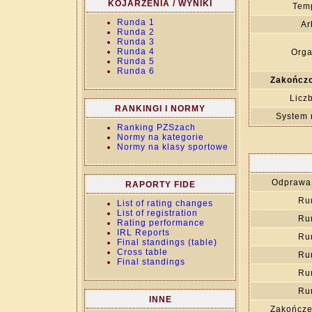
KOJARZENIA / WYNIKI
Temp
Runda 1
Ar
Runda 2
Runda 3
Runda 4
Orga
Runda 5
Runda 6
Zakończo
Licz
RANKINGI I NORMY
System 
Ranking PZSzach
Normy na kategorie
Normy na klasy sportowe
Odprawa 
RAPORTY FIDE
Ru
List of rating changes
List of registration
Ru
Rating performance
IRL Reports
Ru
Final standings (table)
Cross table
Ru
Final standings
Ru
Ru
INNE
Zakończe