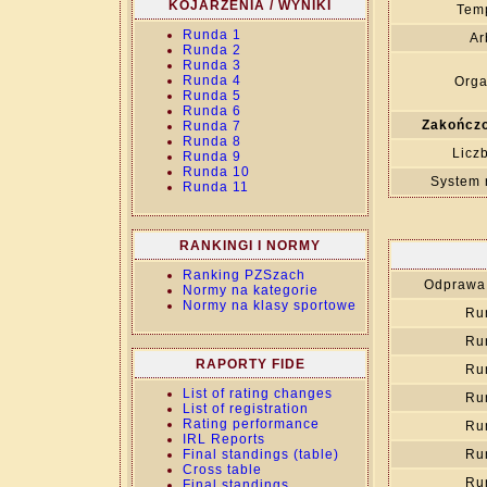
KOJARZENIA / WYNIKI
Temp
Runda 1
Ar
Runda 2
Runda 3
Runda 4
Orga
Runda 5
Runda 6
Zakończo
Runda 7
Runda 8
Licz
Runda 9
Runda 10
System 
Runda 11
RANKINGI I NORMY
Ranking PZSzach
Odprawa 
Normy na kategorie
Normy na klasy sportowe
Ru
Ru
RAPORTY FIDE
Ru
List of rating changes
Ru
List of registration
Rating performance
Ru
IRL Reports
Final standings (table)
Ru
Cross table
Ru
Final standings