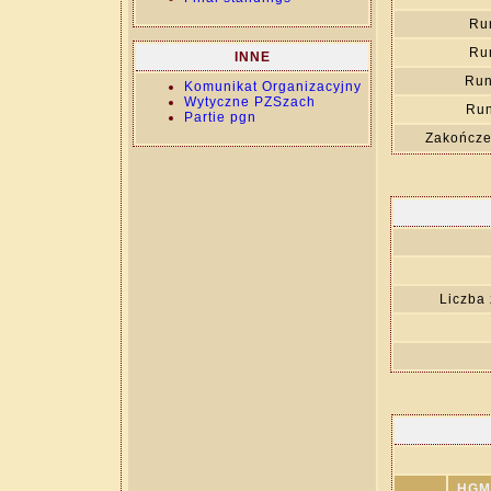
Ru
Ru
INNE
Run
Komunikat Organizacyjny
Wytyczne PZSzach
Run
Partie pgn
Zakończe
Liczba
HGM