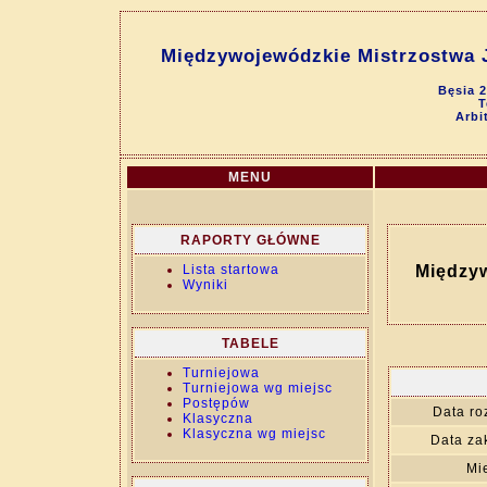
Międzywojewódzkie Mistrzostwa J
Bęsia 
T
Arbi
MENU
RAPORTY GŁÓWNE
Lista startowa
Międzyw
Wyniki
TABELE
Turniejowa
Turniejowa wg miejsc
Postępów
Data ro
Klasyczna
Klasyczna wg miejsc
Data za
Mi