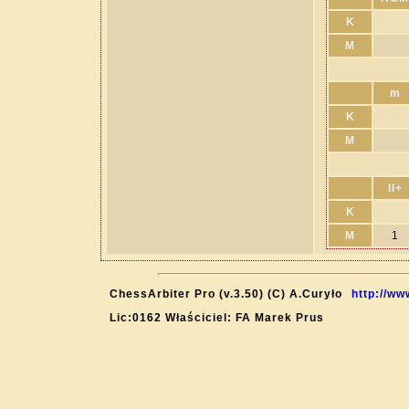
K
M
m
K
M
II+
K
M
1
ChessArbiter Pro (v.3.50) (C) A.Curyło
http://ww
Lic:0162 Właściciel: FA Marek Prus