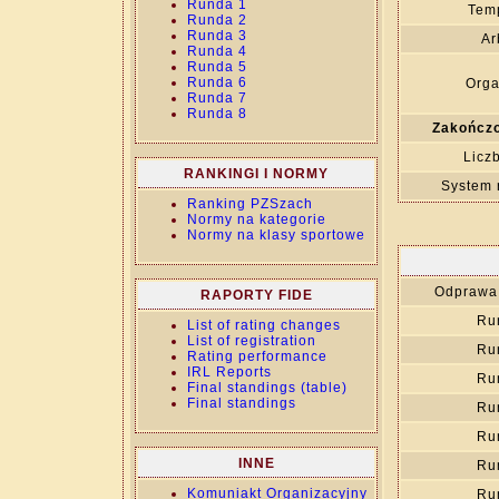
Runda 1
Temp
Runda 2
Runda 3
Ar
Runda 4
Runda 5
Runda 6
Orga
Runda 7
Runda 8
Zakończo
Licz
RANKINGI I NORMY
System 
Ranking PZSzach
Normy na kategorie
Normy na klasy sportowe
Odprawa 
RAPORTY FIDE
Ru
List of rating changes
List of registration
Ru
Rating performance
IRL Reports
Ru
Final standings (table)
Final standings
Ru
Ru
INNE
Ru
Komuniakt Organizacyjny
Ru