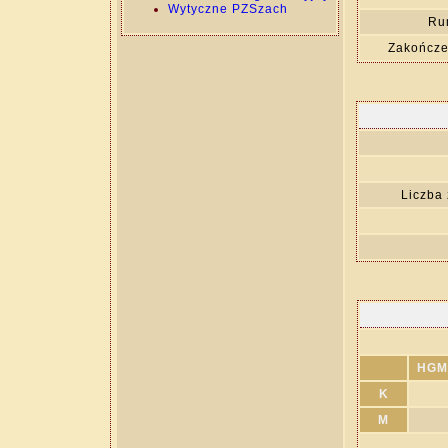
Wytyczne PZSzach
Ru
Zakończe
Liczba
HGM
K
M