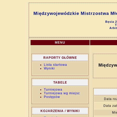
Międzywojewódzkie Mistrzostwa Mło
Bęsia 
T
Arbi
MENU
RAPORTY GŁÓWNE
Lista startowa
Międzyw
Wyniki
TABELE
Turniejowa
Turniejowa wg miejsc
Postępów
Data ro
Data za
KOJARZENIA / WYNIKI
Mi