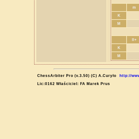
m
K
M
II+
K
M
ChessArbiter Pro (v.3.50) (C) A.Curyło
http://ww
Lic:0162 Właściciel: FA Marek Prus