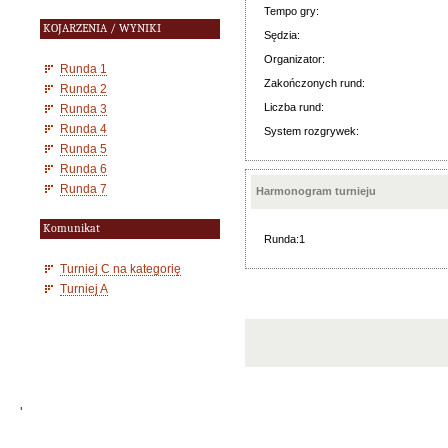
Tempo gry:
KOJARZENIA / WYNIKI
Sędzia:
Organizator:
Runda 1
Zakończonych rund:
Runda 2
Liczba rund:
Runda 3
Runda 4
System rozgrywek:
Runda 5
Runda 6
Runda 7
Harmonogram turnieju
Komunikat
Runda:1
Turniej C na kategorię
Turniej A
'