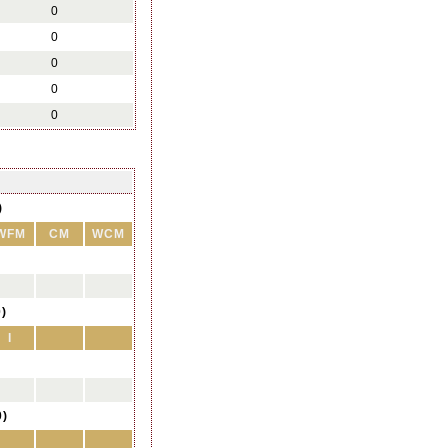
0
0
0
0
0
)
WFM
CM
WCM
0)
I
0)