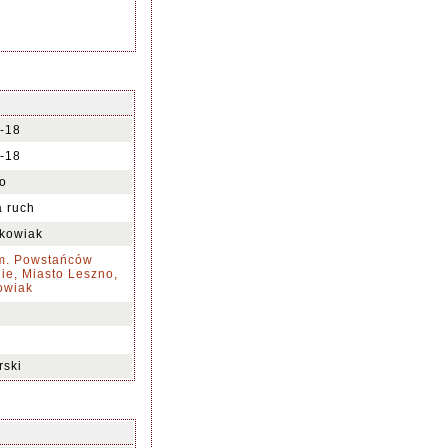
-18
-18
o
a ruch
nkowiak
im. Powstańców
ie, Miasto Leszno,
kowiak
rski