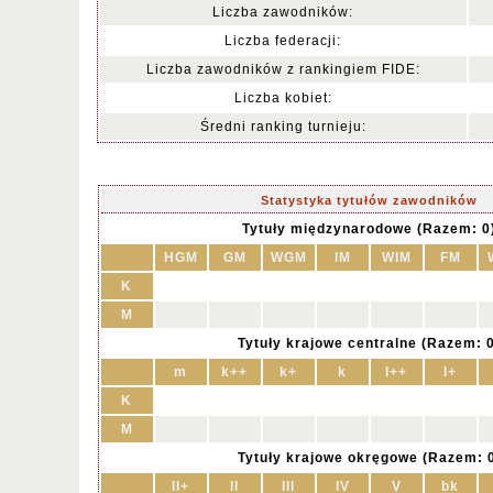
Liczba zawodników:
Liczba federacji:
Liczba zawodników z rankingiem FIDE:
Liczba kobiet:
Średni ranking turnieju:
Statystyka tytułów zawodników
Tytuły międzynarodowe (Razem: 0
HGM
GM
WGM
IM
WIM
FM
K
M
Tytuły krajowe centralne (Razem: 
m
k++
k+
k
I++
I+
K
M
Tytuły krajowe okręgowe (Razem: 
II+
II
III
IV
V
bk