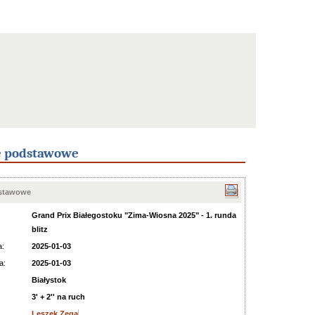
e podstawowe
dstawowe
Grand Prix Białegostoku "Zima-Wiosna 2025" - 1. runda
blitz
a:
2025-01-03
a:
2025-01-03
Białystok
3' + 2'' na ruch
Leszek Zega