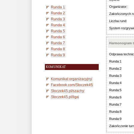
Organizator:
Runda 1
Runda 2
Zakończonych r
Runda 3
Liczba rund:
Runda 4
System rozgryw
Runda 5
Runda 6
Runda 7
Harmonogram t
Runda 8
Odprawa technic
Runda 9
Runda:1
KOMUNIKAT
Runda:2
Runda:3
Komunikat organizacyjny
Runda:4
Facebook.com/Stoczek45
Runda:5
Stoczek45.pl/szachy
Stoczek45.pl/liga
Runda:6
Runda:7
Runda:8
Runda:9
Zakończenie turn