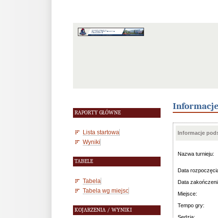
Informacj
RAPORTY GŁÓWNE
Lista startowa
Informacje po
Wyniki
Nazwa turnieju:
TABELE
Data rozpoczęci
Tabela
Data zakończeni
Tabela wg miejsc
Miejsce:
Tempo gry:
KOJARZENIA / WYNIKI
Sędzia: