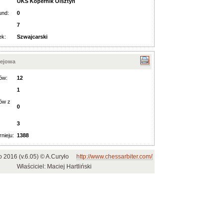
UKS Kopernik Olsztyn
und:
0
7
ek:
Szwajcarski
iejowa
ów:
12
1
ów z
0
:
3
rnieju:
1388
o 2016 (v.6.05) © A.Curyło
http://www.chessarbiter.com/
Właściciel: Maciej Hartliński