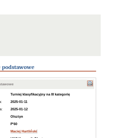
e podstawowe
dstawowe
Turniej klasyfikacyjny na III kategorię
a:
2025-01-11
a:
2025-01-12
Olsztyn
P'60
Maciej Hartliński