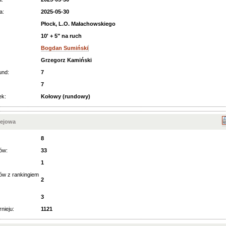
a:
2025-05-30
Płock, L.O. Małachowskiego
10' + 5" na ruch
Bogdan Sumiński
Grzegorz Kamiński
und:
7
7
ek:
Kołowy (rundowy)
iejowa
8
ów:
33
1
ów z rankingiem
2
3
rnieju:
1121