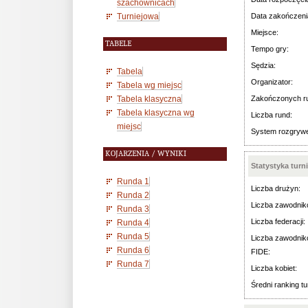
szachownicach
Turniejowa
Data zakończeni
Miejsce:
TABELE
Tempo gry:
Sędzia:
Tabela
Organizator:
Tabela wg miejsc
Tabela klasyczna
Zakończonych r
Tabela klasyczna wg
Liczba rund:
miejsc
System rozgryw
KOJARZENIA / WYNIKI
Statystyka turn
Runda 1
Liczba drużyn:
Runda 2
Liczba zawodnik
Runda 3
Liczba federacji:
Runda 4
Runda 5
Liczba zawodnik
Runda 6
FIDE:
Runda 7
Liczba kobiet:
Średni ranking tu