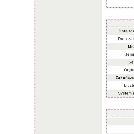
Data ro
Data za
Mie
Temp
Sę
Organ
Zakończo
Liczb
System 