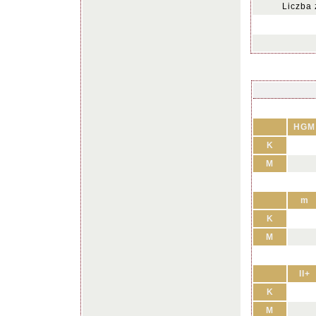
Liczba
HGM
K
M
m
K
M
II+
K
M