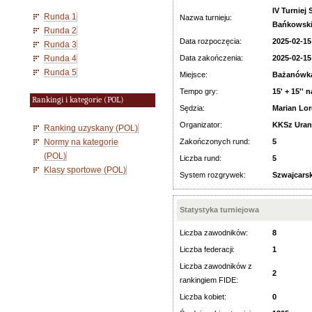
IV Turnie
Runda 1
Nazwa turnieju:
Bańkowsk
Runda 2
Data rozpoczęcia:
2025-02-15
Runda 3
Runda 4
Data zakończenia:
2025-02-15
Runda 5
Miejsce:
Bażanówka
Tempo gry:
15' + 15'' 
Rankingi i kategorie (POL)
Sędzia:
Marian Lo
Organizator:
KKSz Uran
Ranking uzyskany (POL)
Normy na kategorie
Zakończonych rund:
5
(POL)
Liczba rund:
5
Klasy sportowe (POL)
System rozgrywek:
Szwajcarsk
Statystyka turniejowa
Liczba zawodników:
8
Liczba federacji:
1
Liczba zawodników z
2
rankingiem FIDE:
Liczba kobiet:
0