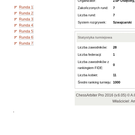
Organizator:
ZSP Osięciny
Runda 1
Zakończonych rund:
7
Runda 2
Liczba rund:
7
Runda 3
System rozgrywek:
Szwajcarski
Runda 4
Runda 5
Runda 6
Statystyka turniejowa
Runda 7
Liczba zawodników:
28
Liczba federacji:
1
Liczba zawodników z
0
rankingiem FIDE:
Liczba kobiet:
11
Średni ranking turnieju:
1000
ChessArbiter Pro 2016 (v.6.05) © 
Właściciel: A
'