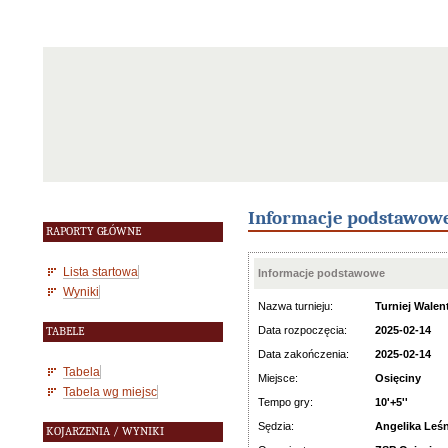
Informacje podstawow
RAPORTY GŁÓWNE
Lista startowa
Informacje podstawowe
Wyniki
Nazwa turnieju:
Turniej Walen
Data rozpoczęcia:
2025-02-14
TABELE
Data zakończenia:
2025-02-14
Tabela
Miejsce:
Osięciny
Tabela wg miejsc
Tempo gry:
10'+5''
Sędzia:
Angelika Leś
KOJARZENIA / WYNIKI