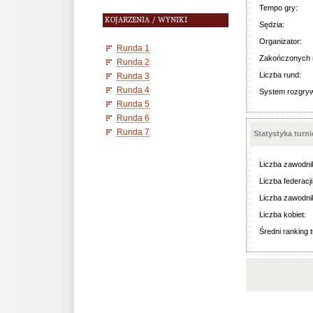
Tempo gry:
KOJARZENIA / WYNIKI
Sędzia:
Organizator:
Runda 1
Zakończonych 
Runda 2
Liczba rund:
Runda 3
Runda 4
System rozgry
Runda 5
Runda 6
Runda 7
Statystyka turn
Liczba zawodni
Liczba federacji
Liczba zawodni
Liczba kobiet:
Średni ranking t