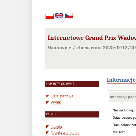
Internetowe Grand Prix Wadow
Wadowice / chess.com 2025-02-12/20
Informacj
RAPORTY GŁÓWNE
Lista startowa
Informacje pod
Wyniki
Nazwa turnieju:
TABELE
Data rozpoczęc
Data zakończen
Tabela
Miejsce:
Tabela wg miejsc