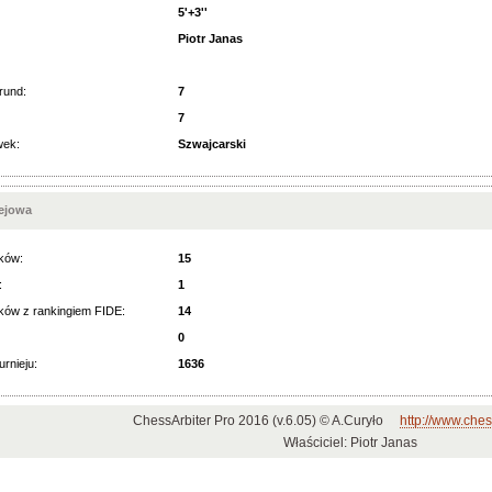
5'+3''
Piotr Janas
rund:
7
7
wek:
Szwajcarski
iejowa
ków:
15
:
1
ków z rankingiem FIDE:
14
0
urnieju:
1636
ChessArbiter Pro 2016 (v.6.05) © A.Curyło
http://www.ches
Właściciel: Piotr Janas