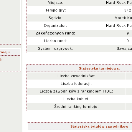
Miejsce:
Hard Rock P
Tempo gry:
3+2
Sędzia:
Marek Ku
Organizator:
Hard Rock P
Zakończonych rund:
9
Liczba rund:
9
System rozgrywek:
Szwajca
rnieju
ie
Statystyka turniejowa:
Liczba zawodników:
Liczba federacji:
Liczba zawodników z rankingiem FIDE:
Liczba kobiet:
Średni ranking turnieju:
Statystyka tytułów zawodników