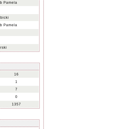
ub Pamela
bicki
ub Pamela
rski
16
1
7
0
1357