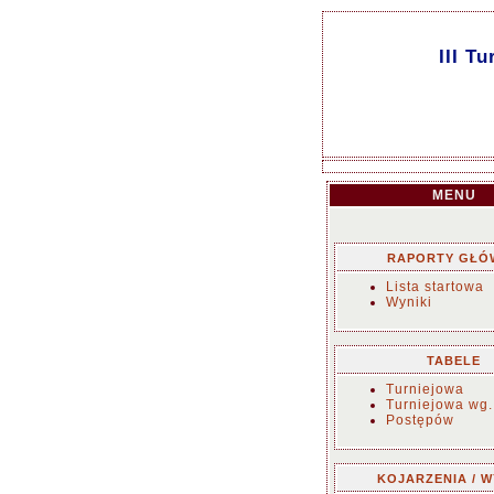
III T
MENU
RAPORTY GŁÓ
Lista startowa
Wyniki
TABELE
Turniejowa
Turniejowa wg.
Postępów
KOJARZENIA / W