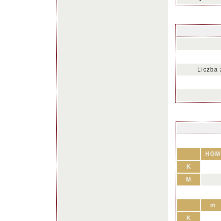
Liczba
HGM
K
M
m
K