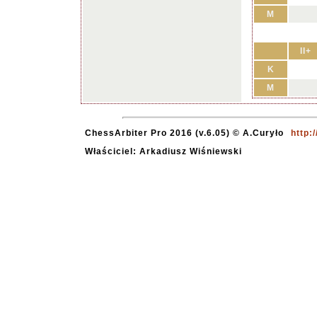
M
II+
K
M
ChessArbiter Pro 2016 (v.6.05) © A.Curyło
http:
Właściciel: Arkadiusz Wiśniewski