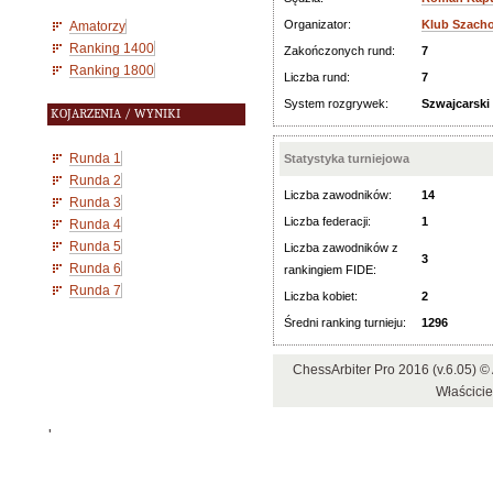
Organizator:
Klub Szach
Amatorzy
Ranking 1400
Zakończonych rund:
7
Ranking 1800
Liczba rund:
7
System rozgrywek:
Szwajcarski
KOJARZENIA / WYNIKI
Runda 1
Statystyka turniejowa
Runda 2
Liczba zawodników:
14
Runda 3
Liczba federacji:
1
Runda 4
Runda 5
Liczba zawodników z
3
Runda 6
rankingiem FIDE:
Runda 7
Liczba kobiet:
2
Średni ranking turnieju:
1296
ChessArbiter Pro 2016 (v.6.05)
Właścici
'