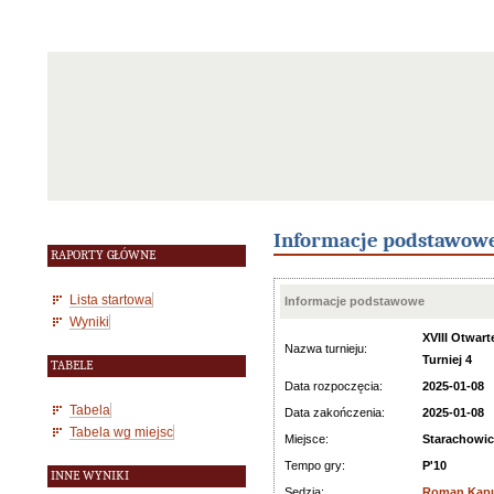
Informacje podstawow
RAPORTY GŁÓWNE
Lista startowa
Informacje podstawowe
Wyniki
XVIII Otwar
Nazwa turnieju:
Turniej 4
TABELE
Data rozpoczęcia:
2025-01-08
Tabela
Data zakończenia:
2025-01-08
Tabela wg miejsc
Miejsce:
Starachowic
Tempo gry:
P'10
INNE WYNIKI
Sędzia:
Roman Kap