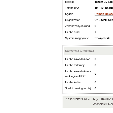
Miejsce:
Tczew ul. Sap
Tempo gry:
10' + 5'' na ru
Sędzia:
Roman Belcz
Organizator:
UKS SP11 Sk
Zakończonych rund:
0
Liczba rund:
7
System rozgrywek:
Szwajcarski
Statystyka turniejowa
Liczba zawodników:
0
Liczba federacji:
0
Liczba zawodników z
0
rankingiem FIDE:
Liczba kobiet:
0
Średni ranking turnieju:
0
ChessArbiter Pro 2016 (v.6.04) © 
Właściciel: R