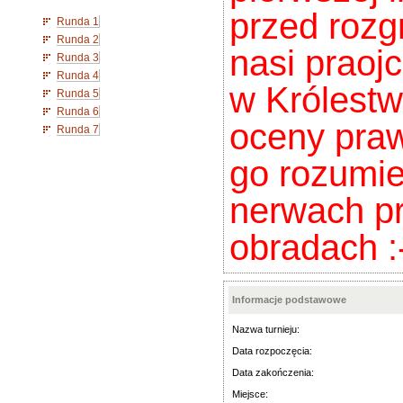
przed roz
Runda 1
Runda 2
nasi praoj
Runda 3
Runda 4
w Królestw
Runda 5
Runda 6
oceny praw
Runda 7
go rozumie
nerwach pr
obradach :-
Informacje podstawowe
Nazwa turnieju:
Data rozpoczęcia:
Data zakończenia:
Miejsce: