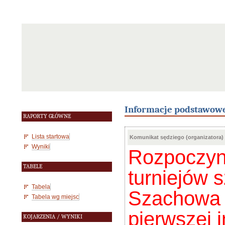
Informacje podstawow
RAPORTY GŁÓWNE
Lista startowa
Komunikat sędziego (organizatora)
Wyniki
Rozpoczyna
TABELE
turniejów 
Tabela
Szachowa 
Tabela wg miejsc
pierwszej 
KOJARZENIA / WYNIKI