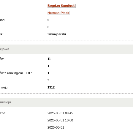
Bogdan Sumiński
Hetman Płock
und:
6
6
ek:
Szwajcarski
iejowa
ów:
11
1
ów z rankingiem FIDE:
1
3
rnieju:
1312
urnieju
zna:
2025-05-31 09:45
2025-05-31 10:00
2025-05-31