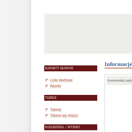
Informacj
RAPORTY GŁÓWNE
Lista startowa
Komunikat sędz
Wyniki
TABELE
Tabela
Tabela wg miejsc
KOJARZENIA / WYNIKI