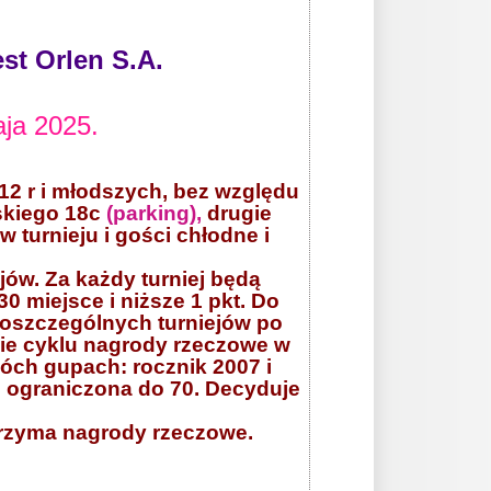
st Orlen S.A.
aja 2025.
12 r i młodszych, bez względu
skiego 18c
(parking),
drugie
 turnieju i gości chłodne i
ów. Za każdy turniej będą
30 miejsce i niższe 1 pkt. Do
poszczególnych turniejów po
ie cyklu nagrody rzeczowe w
wóch gupach: rocznik 2007 i
ch ograniczona do 70. Decyduje
trzyma nagrody rzeczowe.