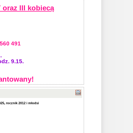
oraz III kobiecą
 560 491
.
dz. 9.15.
antowany!
25, rocznik 2012 i młodsi