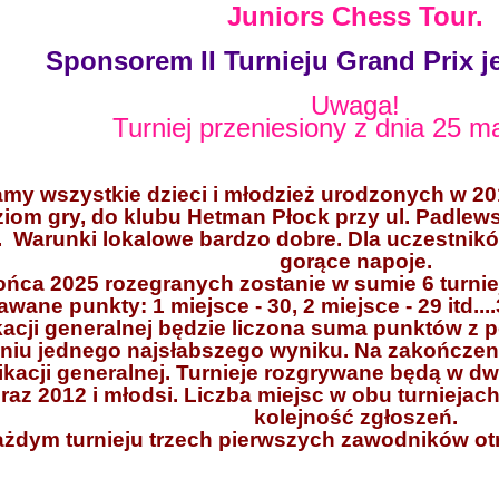
Juniors Chess Tour.
Sponsorem II Turnieju Grand Prix je
Uwaga!
Turniej przeniesiony z dnia 25 m
my wszystkie dzieci i młodzież urodzonych w 20
ziom gry, do klubu Hetman Płock przy ul. Padlew
. Warunki lokalowe bardzo dobre. Dla uczestników
gorące napoje.
ńca 2025 rozegranych zostanie w sumie 6 turniej
wane punkty: 1 miejsce - 30, 2 miejsce - 29 itd....
kacji generalnej będzie liczona suma punktów z 
niu jednego najsłabszego wyniku. Na zakończen
ikacji generalnej. Turnieje rozgrywane będą w d
oraz 2012 i młodsi. Liczba miejsc w obu turnieja
kolejność zgłoszeń.
żdym turnieju trzech pierwszych zawodników o