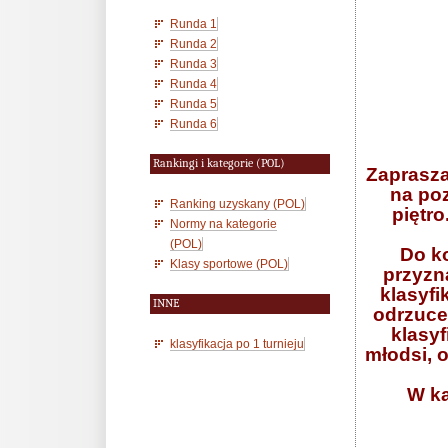
Runda 1
Runda 2
Runda 3
Runda 4
Runda 5
Runda 6
Rankingi i kategorie (POL)
Zaprasza
na po
Ranking uzyskany (POL)
piętro
Normy na kategorie
(POL)
Do ko
Klasy sportowe (POL)
przyzna
klasyfi
INNE
odrzuce
klasyf
klasyfikacja po 1 turnieju
młodsi, 
W ka