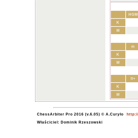
HGM
K
M
m
K
M
II+
K
M
ChessArbiter Pro 2016 (v.6.05) © A.Curyło
http:
Właściciel: Dominik Rzeszowski