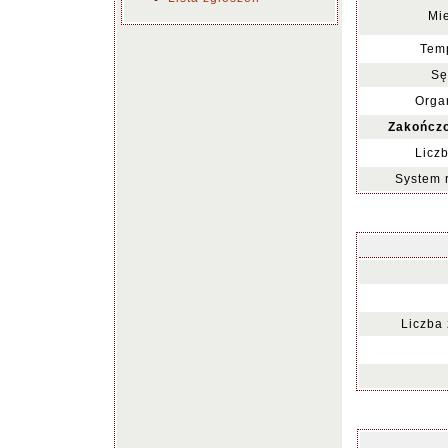
Mie
Temp
Sę
Organ
Zakończo
Liczb
System 
Liczba