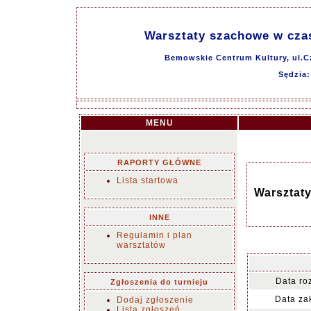
Warsztaty szachowe w czas
Bemowskie Centrum Kultury, ul.C
Sędzia
MENU
RAPORTY GŁÓWNE
Lista startowa
Warsztaty
INNE
Regulamin i plan
warsztatów
Data ro
Zgłoszenia do turnieju
Data za
Dodaj zgłoszenie
Lista zgłoszeń