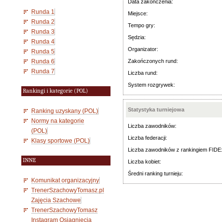
Data zakończenia:
Runda 1
Miejsce:
Runda 2
Tempo gry:
Runda 3
Sędzia:
Runda 4
Organizator:
Runda 5
Runda 6
Zakończonych rund:
Runda 7
Liczba rund:
System rozgrywek:
Rankingi i kategorie (POL)
Statystyka turniejowa
Ranking uzyskany (POL)
Normy na kategorie
Liczba zawodników:
(POL)
Liczba federacji:
Klasy sportowe (POL)
Liczba zawodników z rankingiem FIDE
INNE
Liczba kobiet:
Średni ranking turnieju:
Komunikat organizacyjny
TrenerSzachowyTomasz.pl
Zajęcia Szachowe
TrenerSzachowyTomasz
Instagram Osiągnięcia