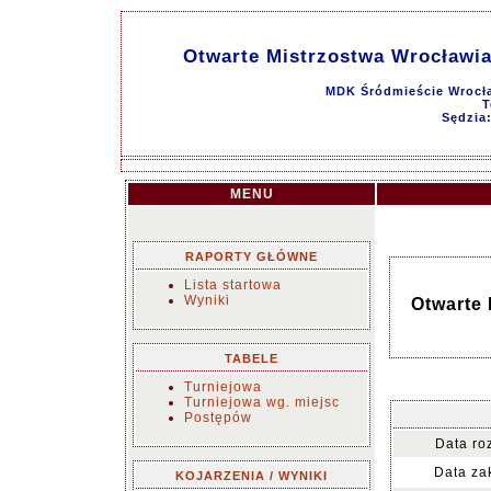
Otwarte Mistrzostwa Wrocławia 
MDK Śródmieście Wrocław
T
Sędzia
MENU
RAPORTY GŁÓWNE
Lista startowa
Wyniki
Otwarte 
TABELE
Turniejowa
Turniejowa wg. miejsc
Postępów
Data ro
Data za
KOJARZENIA / WYNIKI