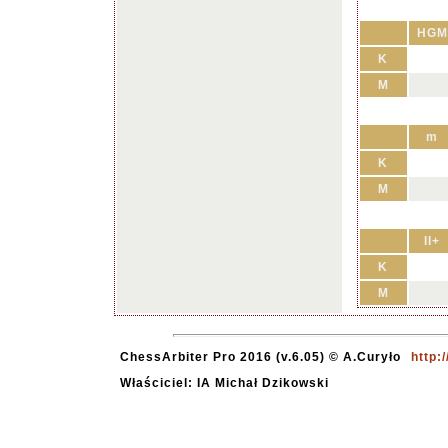
HGM
K
M
m
K
M
II+
K
M
ChessArbiter Pro 2016 (v.6.05) © A.Curyło
http:
Właściciel: IA Michał Dzikowski